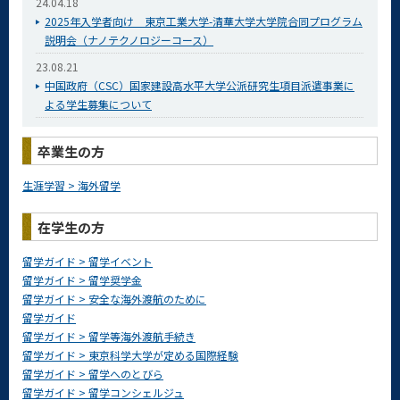
24.04.18
2025年入学者向け 東京工業大学-清華大学大学院合同プログラム
説明会（ナノテクノロジーコース）
23.08.21
中国政府（CSC）国家建設高水平大学公派研究生項目派遣事業に
よる学生募集について
卒業生の方
生涯学習 > 海外留学
在学生の方
留学ガイド > 留学イベント
留学ガイド > 留学奨学金
留学ガイド > 安全な海外渡航のために
留学ガイド
留学ガイド > 留学等海外渡航手続き
留学ガイド > 東京科学大学が定める国際経験
留学ガイド > 留学へのとびら
留学ガイド > 留学コンシェルジュ