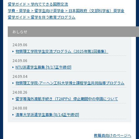
留学ガイド > 学内でできる国際交流
学費・奨学金 > 留学生向け奨学金 > 日本国政府（文部科学省）奨学金
留学ガイド > 留学を伴う教育プログラム
おしらせ
24.09.06
物質理工学院学生交流プログラム（2025年第1回募集）
24.09.06
NTU派遣学生募集 [9/17正午締切]
24.09.04
物質理工学院-アーヘン工科大学博士課程学生共同指導プログラム
24.08.26
留学等海外渡航手続き（T2APPs）停止期間中の申請について
24.08.08
清華大学派遣学生募集 [8/14正午締切]
教職員向けのページへ