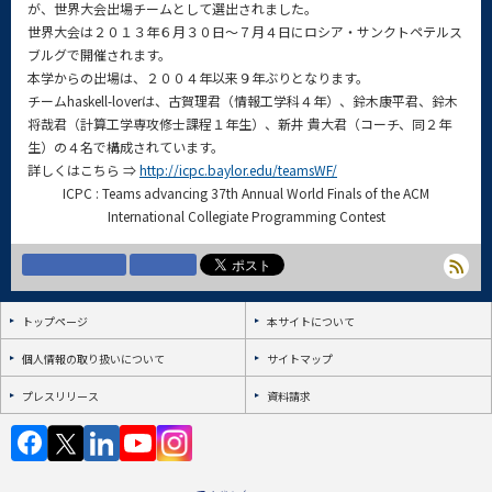
が、世界大会出場チームとして選出されました。
世界大会は２０１３年６月３０日～７月４日にロシア・サンクトペテルス
ブルグで開催されます。
本学からの出場は、２００４年以来９年ぶりとなります。
チームhaskell-loverは、古賀理君（情報工学科４年）、鈴木康平君、鈴木
将哉君（計算工学専攻修士課程１年生）、新井 貴大君（コーチ、同２年
生）の４名で構成されています。
詳しくはこちら ⇒
http://icpc.baylor.edu/teamsWF/
ICPC : Teams advancing 37th Annual World Finals of the ACM
International Collegiate Programming Contest
トップページ
本サイトについて
個人情報の取り扱いについて
サイトマップ
プレスリリース
資料請求