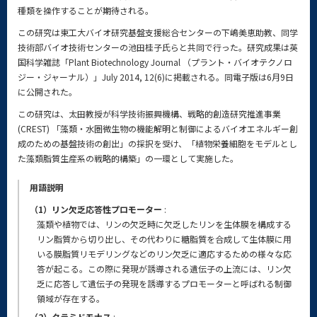
種類を操作することが期待される。
この研究は東工大バイオ研究基盤支援総合センターの下嶋美恵助教、同学
技術部バイオ技術センターの池田桂子氏らと共同で行った。研究成果は英
国科学雑誌「Plant Biotechnology Journal （プラント・バイオテクノロ
ジー・ジャーナル）」July 2014, 12(6)に掲載される。同電子版は6月9日
に公開された。
この研究は、太田教授が科学技術振興機構、戦略的創造研究推進事業
(CREST) 「藻類・水圏微生物の機能解明と制御によるバイオエネルギー創
成のための基盤技術の創出」の採択を受け、「植物栄養細胞をモデルとし
た藻類脂質生産系の戦略的構築」の一環として実施した。
用語説明
（1）リン欠乏応答性プロモーター
:
藻類や植物では、リンの欠乏時に欠乏したリンを生体膜を構成する
リン脂質から切り出し、その代わりに糖脂質を合成して生体膜に用
いる膜脂質リモデリングなどのリン欠乏に適応するための様々な応
答が起こる。この際に発現が誘導される遺伝子の上流には、リン欠
乏に応答して遺伝子の発現を誘導するプロモーターと呼ばれる制御
領域が存在する。
（2）クラミドモナス
: