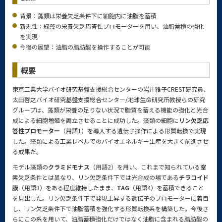
背景：藻類は栄養欠乏条件下に細胞内に油脂を蓄積
新規性：緑藻の栄養欠乏応答性プロモーターを用い、油脂蓄積の強化
を実現
今後の展望：油脂の脂肪酸を操作することが可能
概要
東京工業大学バイオ研究基盤支援総合センターの岩井雅子CREST研究員、
太田啓之バイオ研究基盤支援総合センター/地球生命研究所教授らの研究
グループは、藻類が栄養の足りない状況で脂質を蓄える機能の強化と光合
成による細胞増殖を両立させることに成功した。藻類の細胞に
リン欠乏応
答性プロモーター
（用語1）を導入する遺伝子操作による形質転換で実現
した。藻類による工業レベルでのバイオエネルギー生産を大きく前進させ
る成果だ。
モデル藻類の
クラミドモナス
（用語2）を用い、これまで知られている窒
素欠乏条件とは異なり、リン欠乏条件下では光合成の場である
チラコイド
膜
（用語3）をある程度維持したまま、
TAG
（用語4）を蓄積できること
を見出した。リン欠乏条件下で発現上昇する遺伝子のプロモーターに着目
し、リン欠乏条件下で油脂蓄積を強化する形質転換系を構築した。今後さ
らにこの系を用いて、油脂蓄積強化だけではなく油脂に含まれる脂肪酸の