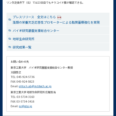
リン欠乏条件下（右）では23日目でもチラコイド膜が確認できる。
プレスリリース 全文はこちら
藻類の栄養欠乏応答性プロモーターによる脂質蓄積強化を実現
バイオ研究基盤支援総合センター
地球生命研究所
研究成果一覧
お問い合わせ先
東京工業大学 バイオ研究基盤支援総合センター教授
太田啓之
TEL: 045-924-5736
FAX: 045-924-5823
Email:
ohta.h.ab@m.titech.ac.jp
東京工業大学 地球生命研究所 広報担当
TEL: 03-5734-3163
FAX: 03-5734-3416
Email:
pr@elsi.jp