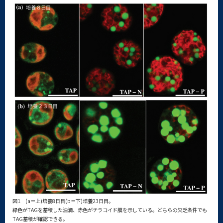
図1 (a＝上)培養8日目(b＝下)培養23日目。
緑色がTAGを蓄積した油滴、赤色がチラコイド膜を示している。どちらの欠乏条件でも
TAG蓄積が確認できる。