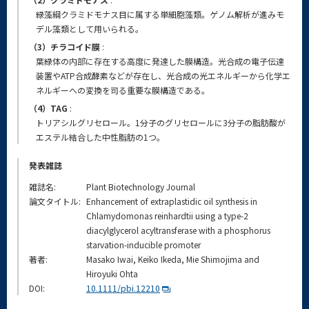
緑藻綱クラミドモナス目に属する単細胞藻類。ゲノム解析が進みモ
デル藻類として用いられる。
（3）チラコイド膜
:
葉緑体の内部に存在する高度に発達した膜構造。光合成の電子伝達
装置やATP合成酵素などが存在し、光合成の光エネルギーから化学エ
ネルギーへの変換を司る重要な膜構造である。
（4）TAG
:
トリアシルグリセロール。1分子のグリセロールに3分子の脂肪酸が
エステル結合した中性脂肪の1つ。
発表雑誌
雑誌名:
Plant Biotechnology Journal
論文タイトル:
Enhancement of extraplastidic oil synthesis in
Chlamydomonas reinhardtii using a type-2
diacylglycerol acyltransferase with a phosphorus
starvation-inducible promoter
著者:
Masako Iwai, Keiko Ikeda, Mie Shimojima and
Hiroyuki Ohta
DOI:
10.1111/pbi.12210