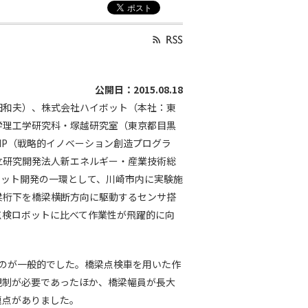
公開日：2015.08.18
田和夫）、株式会社ハイボット（本社：東
学理工学研究科・塚越研究室（東京都目黒
IP（戦略的イノベーション創造プログラ
立研究開発法人新エネルギー・産業技術総
ボット開発の一環として、川崎市内に実験施
梁桁下を橋梁横断方向に駆動するセンサ搭
点検ロボットに比べて作業性が飛躍的に向
のが一般的でした。橋梁点検車を用いた作
規制が必要であったほか、橋梁幅員が長大
題点がありました。