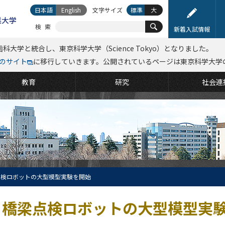
日本語
English
文字サイズ
標準
大
検索
新着入試情報
科大学と統合し、東京科学大学（Science Tokyo）となりました。
kyoのサイト
に移行していきます。公開されているページは東京科学大学
教育
研究
社会連
点検ロボットの大型模型実験を開始
橋梁点検ロボットの大型模型実