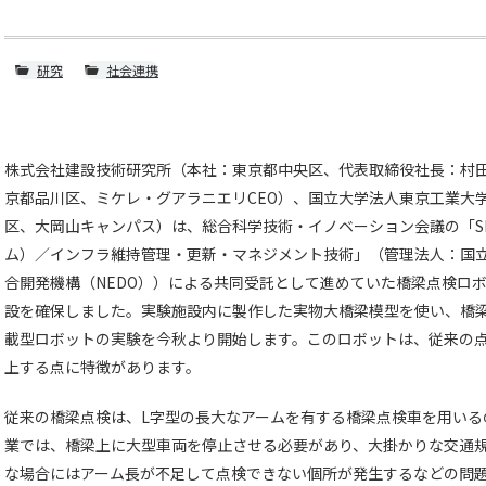
研究
社会連携
株式会社建設技術研究所（本社：東京都中央区、代表取締役社長：村
京都品川区、ミケレ・グアラニエリCEO）、国立大学法人東京工業大
区、大岡山キャンパス）は、総合科学技術・イノベーション会議の「S
ム）／インフラ維持管理・更新・マネジメント技術」（管理法人：国
合開発機構（NEDO））による共同受託として進めていた橋梁点検ロ
設を確保しました。実験施設内に製作した実物大橋梁模型を使い、橋
載型ロボットの実験を今秋より開始します。このロボットは、従来の
上する点に特徴があります。
従来の橋梁点検は、L字型の長大なアームを有する橋梁点検車を用いる
業では、橋梁上に大型車両を停止させる必要があり、大掛かりな交通
な場合にはアーム長が不足して点検できない個所が発生するなどの問