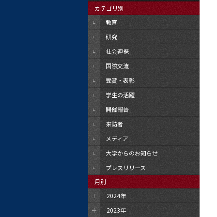
カテゴリ別
教育
研究
社会連携
国際交流
受賞・表彰
学生の活躍
開催報告
来訪者
メディア
大学からのお知らせ
プレスリリース
月別
2024年
2023年