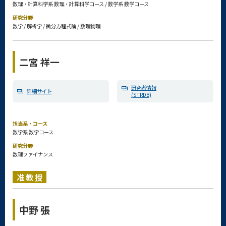
数理・計算科学系 数理・計算科学コース / 数学系 数学コース
研究分野
数学 / 解析学 / 微分方程式論 / 数理物理
二宮 祥一
研究者情報
詳細サイト
(STRDB)
担当系・コース
数学系 数学コース
研究分野
数理ファイナンス
准教授
中野 張