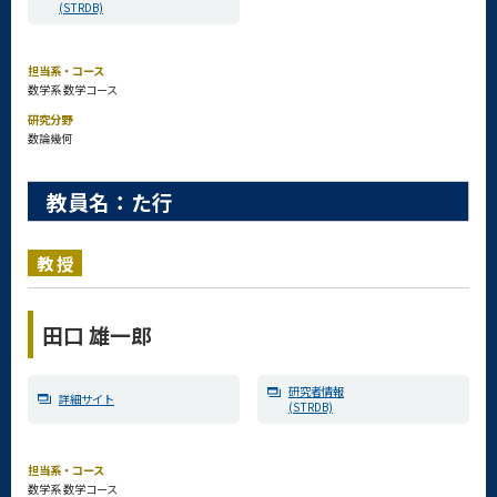
(STRDB)
担当系・コース
数学系 数学コース
研究分野
数論幾何
教員名：た行
教授
田口 雄一郎
研究者情報
詳細サイト
(STRDB)
担当系・コース
数学系 数学コース