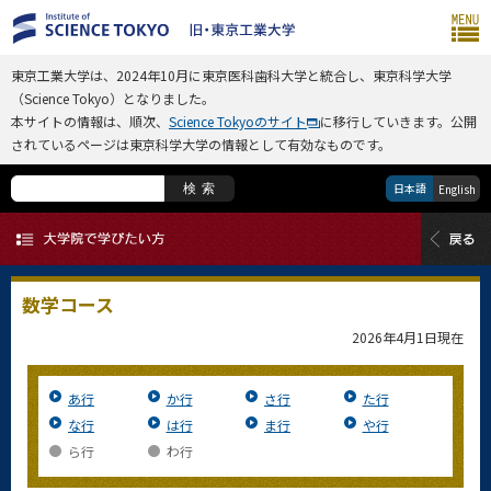
東京工業大学は、2024年10月に東京医科歯科大学と統合し、東京科学大学
（Science Tokyo）となりました。
本サイトの情報は、順次、
Science Tokyoのサイト
に移行していきます。公開
されているページは東京科学大学の情報として有効なものです。
日本語
検索
English
数学コース
2026年4月1日
現在
あ行
か行
さ行
た行
な行
は行
ま行
や行
ら行
わ行