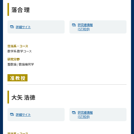
落合 理
研究者情報
詳細サイト
(STRDB)
担当系・コース
数学系 数学コース
研究分野
整数論 / 数論幾何学
准教授
大矢 浩徳
研究者情報
詳細サイト
(STRDB)
担当系・コース