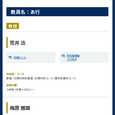
教員名：あ行
教授
荒井 迅
研究者情報
詳細サイト
(STRDB)
担当系・コース
数理・計算科学系 数理・計算科学コース / 数学系 数学コース
研究分野
力学系 / 計算トポロジー
梅原 雅顕