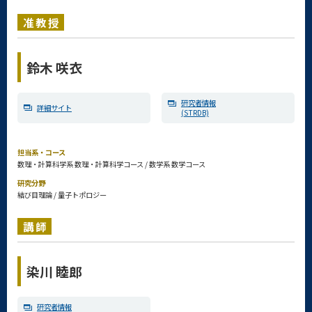
准教授
鈴木 咲衣
研究者情報
詳細サイト
(STRDB)
担当系・コース
数理・計算科学系 数理・計算科学コース / 数学系 数学コース
研究分野
結び目理論 / 量子トポロジー
講師
染川 睦郎
研究者情報