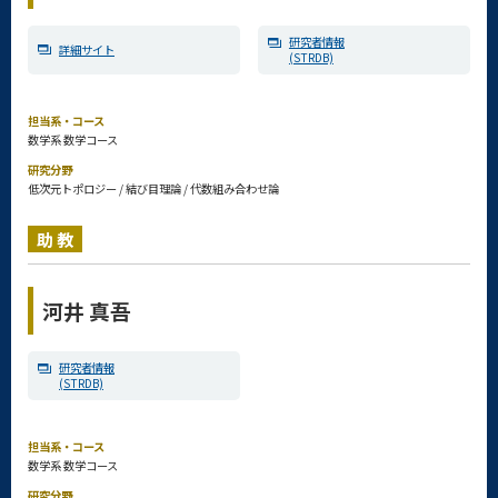
研究者情報
詳細サイト
(STRDB)
担当系・コース
数学系 数学コース
研究分野
低次元トポロジー / 結び目理論 / 代数組み合わせ論
助教
河井 真吾
研究者情報
(STRDB)
担当系・コース
数学系 数学コース
研究分野