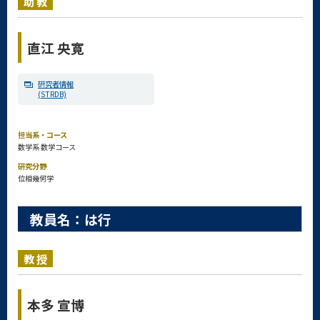
助教
直江 央寛
研究者情報
(STRDB)
担当系・コース
数学系 数学コース
研究分野
位相幾何学
教員名：は行
教授
本多 宣博