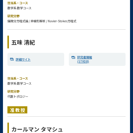
担当系・コース
数学系 数学コース
研究分野
偏微分方程式論 / 非線形解析 / Navier-Stokes方程式
五味 清紀
研究者情報
詳細サイト
(STRDB)
担当系・コース
数学系 数学コース
研究分野
代数トポロジー
准教授
カールマン タマシュ