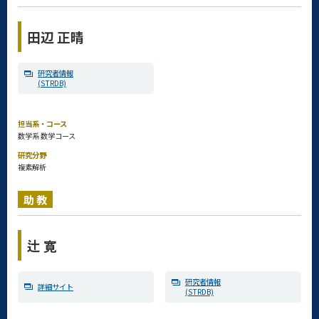
田辺 正晴
研究者情報
(STRDB)
担当系・コース
数学系 数学コース
研究分野
複素解析
助教
辻 寛
研究者情報
詳細サイト
(STRDB)