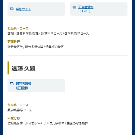
研究者情報
詳細サイト
(STRDB)
担当系・コース
数理・計算科学系 数理・計算科学コース / 数学系 数学コース
研究分野
微分幾何学 / 部分多様体論 / 特異点の幾何
遠藤 久顕
研究者情報
(STRDB)
担当系・コース
数学系 数学コース
研究分野
位相幾何学（トポロジー） / ４次元多様体 / 曲面の写像類群