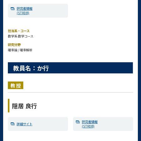
研究者情報
(STRDB)
担当系・コース
数学系 数学コース
研究分野
確率論 / 確率解析
教員名：か行
教授
隠居 良行
研究者情報
詳細サイト
(STRDB)