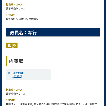
担当系・コース
数学系 数学コース
研究分野
幾何解析 / 凸幾何学 / 関数解析
教員名：な行
教授
内藤 聡
研究者情報
(STRDB)
担当系・コース
数学系 数学コース
研究分野
無限次元リー環の表現論 / 量子群の表現論 / 結晶基底の組合せ論 / マクドナルド多項式