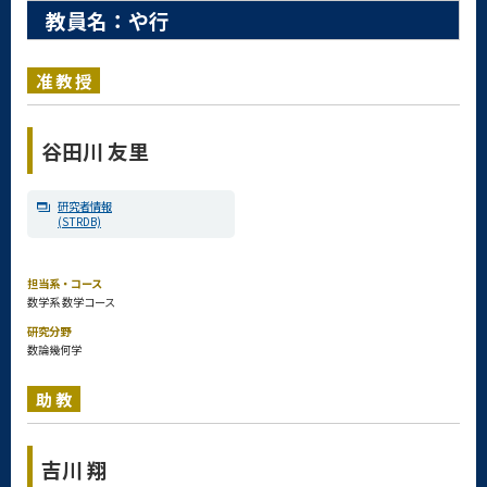
教員名：や行
准教授
谷田川 友里
研究者情報
(STRDB)
担当系・コース
数学系 数学コース
研究分野
数論幾何学
助教
吉川 翔