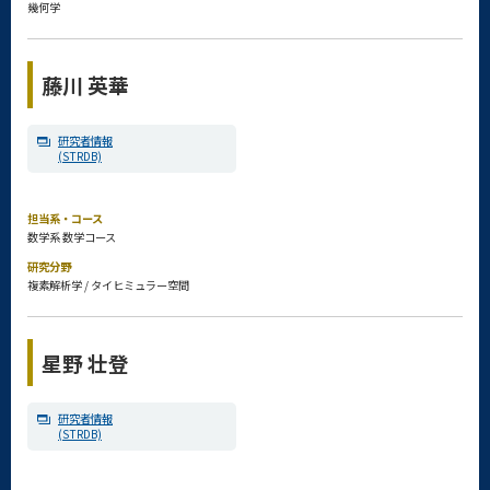
幾何学
藤川 英華
研究者情報
(STRDB)
担当系・コース
数学系 数学コース
研究分野
複素解析学 / タイヒミュラー空間
星野 壮登
研究者情報
(STRDB)