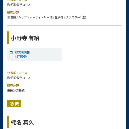
数学系 数学コース
研究分野
表現論 / カッツ・ムーディ・リー環 / 量子群 / クラスター代数
小野寺 有紹
研究者情報
(STRDB)
担当系・コース
数学系 数学コース
研究分野
偏微分方程式
助教
蛯名 真久