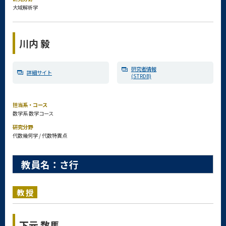
大域解析学
川内 毅
研究者情報
詳細サイト
(STRDB)
担当系・コース
数学系 数学コース
研究分野
代数幾何学 / 代数特異点
教員名：さ行
教授
下元 数馬