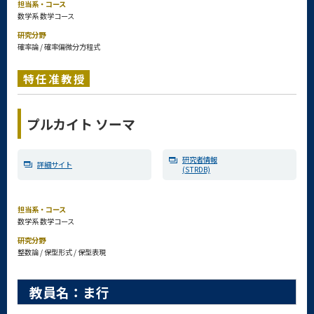
担当系・コース
数学系 数学コース
研究分野
確率論 / 確率偏微分方程式
特任准教授
プルカイト ソーマ
研究者情報
詳細サイト
(STRDB)
担当系・コース
数学系 数学コース
研究分野
整数論 / 保型形式 / 保型表現
教員名：ま行