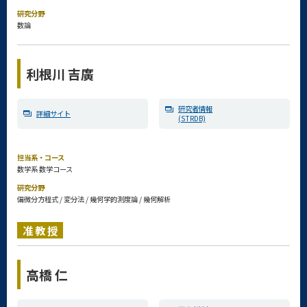
研究分野
数論
利根川 吉廣
研究者情報
詳細サイト
(STRDB)
担当系・コース
数学系 数学コース
研究分野
偏微分方程式 / 変分法 / 幾何学的測度論 / 幾何解析
准教授
高橋 仁