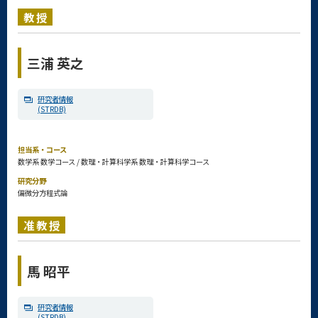
教授
三浦 英之
研究者情報
(STRDB)
担当系・コース
数学系 数学コース / 数理・計算科学系 数理・計算科学コース
研究分野
偏微分方程式論
准教授
馬 昭平
研究者情報
(STRDB)