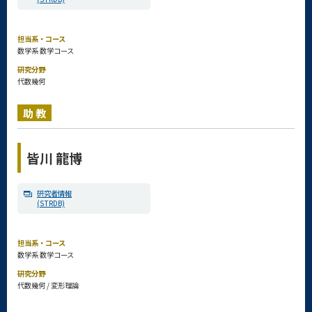
担当系・コース
数学系 数学コース
研究分野
代数幾何
助教
皆川 龍博
研究者情報
(STRDB)
担当系・コース
数学系 数学コース
研究分野
代数幾何 / 変形理論