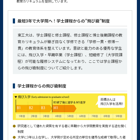
教育カリキュラムを提供しています。
最短3年で大学院へ！学士課程からの”飛び級”制度
東工大は、学士課程と修士課程、修士課程と博士後期課程の教
育カリキュラムが継ぎ目なく学修できる「学修一貫・修博一
貫」の教育体系を整えています。意欲と能力のある優秀な学生
には、飛び入学・早期卒業（学士課程）、短縮修了（大学院課
程）が可能な履修システムになっており、ここでは学士課程か
らの飛び級制度についてご紹介します。
学士課程からの飛び級制度
研究者として優れた資質を有する者に早期から大学院教育を実施する途を開く
制度
大学に3年以上在学し、大学院が定める所定の単位を優秀な成績で取得した者