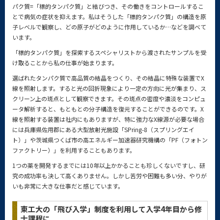
パク質=「標的タンパク質」と結びつき、その働きをコントロールするこ
とで病気の症状を抑えます。私はそうした「標的タンパク質」の構造を原
子レベルで観察し、どの原子がどのように作用しているか…などを調べて
います。
「標的タンパク質」を探索するスペシャリストから渡されたサンプルを受
け取ることから私の仕事が始まります。
選ばれたタンパク質で高品質の結晶をつくり、その結晶に特殊な装置でX
線を照射します。すると光の回折現象により一定の方向に光が集まり、ス
クリーン上の斑点として観察できます。その斑点の密度や濃淡をコンピュ
ータ解析すると、もともとの分子構造を復元することができるのです。X
線を照射する装置は社内にもありますが、特に強力なX線源が必要な場合
には兵庫県佐用郡にある大型放射光施設「SPring-8（スプリングエイ
ト）」や茨城県つくば市の高エネルギー加速器研究機構の「PF（フォトン
ファクトリー）」を利用することもあります。
1つの薬を開発するまでには10年以上かかることも珍しくないですし、研
究の成功率も決して高くありません。しかし苦労や困難も多い分、やりが
いも非常に大きな仕事だと感じています。
東工大の「飛び入学」制度を利用して入学4年目から修
士課程に