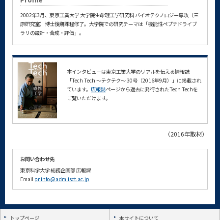
2002年3月、東京工業大学 大学院生命理工学研究科 バイオテクノロジー専攻（三
原研究室）博士後期課程修了。大学院での研究テーマは「機能性ペプチドライブ
ラリの設計・合成・評価」。
本インタビューは東京工業大学のリアルを伝える情報誌
「Tech Tech ～テクテク～ 30号（2016年9月）」に掲載され
ています。
広報誌
ページから過去に発行されたTech Techを
ご覧いただけます。
（2016年取材）
お問い合わせ先
東京科学大学
総務企画部
広報課
Email
pr.info@adm.isct.ac.jp
トップページ
本サイトについて