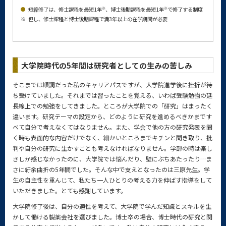
※
※
短縮修了は、修士課程を最短1年
、博士後期課程を最短1年
で修了する制度
※
但し、修士課程と博士後期課程で満3年以上の在学期間が必要
大学院時代の5年間は研究者としての生みの苦しみ
そこまでは順調だった私のキャリアパスですが、大学院進学後に挫折が待
ち受けていました。それまでは習ったことを覚える、いわば受験勉強の延
長線上での勉強をしてきました。ところが大学院での「研究」はまったく
違います。研究テーマの設定から、どのように研究を進めるべきかまです
べて自分で考えなくてはなりません。また、学会で他の方の研究発表を聞
く時も表面的な内容だけでなく、細かいところまでキチンと聞き取り、批
判や自分の研究に生かすことも考えなければなりません。学部の時は楽し
さしか感じなかったのに、大学院では悩んだり、壁にぶちあたったり…ま
さに紆余曲折の5年間でした。そんな中で支えとなったのは三原先生。学
生の自主性を重んじて、私たち一人ひとりの考える力を伸ばす指導をして
いただきました。とても感謝しています。
大学院修了後は、自分の適性を考えて、大学院で学んだ知識とスキルを生
かして働ける製薬会社を選びました。博士卒の場合、博士時代の研究と関