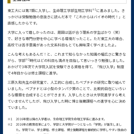
※1
東工大には第7類に入学し、生命理工学部生物工学科
に進みました。き
っかけは受験勉強の息抜きに読んだ本で「これからはバイオの時代！」と
直感したからです。
大学に入って嬉しかったのは、周囲は話が合う理系の学生ばかり（笑）
で、好きな専門分野を中心に学べる環境だったこと。ただ東工大の場合、
高校では苦手意識があった文系科目もとても興味深く学べましたよ。
こんな考えもあるんだ！と、これまで知らなかった知識の幅広さに驚きな
※2
がら、学部
時代はどの科目も満点を目指して思いっきり勉強しました。
おかげで3年次で大学院入試を受験できる資格を得て、「飛び入学」制度
で4年目からは修士課程に進学。
三原久和先生の研究室で、人工的に合成したペプチドの研究に取り組んで
いました。ペプチドとは小型のタンパク質のことで、比較的自在にいろい
ろな種類を合成することができます。入学したときは大学院進学すら考え
ていませんでしたが、飛び入学した時に博士後期課程への進学を心に決め
ていました。
※1
2016年度以降の入学者は、生命理工学院生命理工学系に進みます。
※2
2016年の教育改革により、学部と大学院が一つとなった「学院」が誕生しまし
た。学院では、学士課程、修士課程、博士後期課程を継続的に学修しやすい独自の