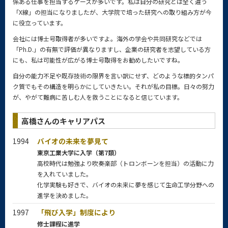
係ある仕事を担当するケースが多いです。私は自分の研究とは全く違う
「X線」の担当になりましたが、大学院で培った研究への取り組み方が今
に役立っています。
会社には博士号取得者が多いですよ。海外の学会や共同研究などでは
「Ph.D.」の有無で評価が異なりますし、企業の研究者を志望している方
にも、私は可能性が広がる博士号取得をお勧めしたいですね。
自分の能力不足や既存技術の限界を言い訳にせず、どのような標的タンパ
ク質でもその構造を明らかにしていきたい。それが私の目標。日々の努力
が、やがて難病に苦しむ人を救うことになると信じています。
高橋さんのキャリアパス
1994
バイオの未来を夢見て
東京工業大学に入学（第7類）
高校時代は勉強より吹奏楽部（トロンボーンを担当）の活動に力
を入れていました。
化学実験も好きで、バイオの未来に夢を感じて生命工学分野への
進学を決めました。
1997
「飛び入学」制度により
修士課程に進学