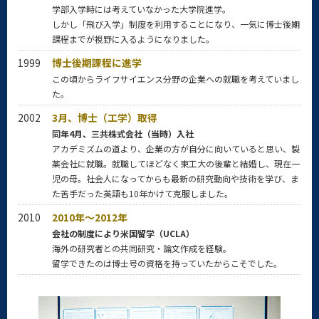
学部入学時には考えていなかった大学院進学。
しかし「飛び入学」制度を利用することになり、一気に博士後期
課程までが視野に入るようになりました。
1999
博士後期課程に進学
この頃からライフサイエンス分野の企業への就職を考えていまし
た。
2002
3月、博士（工学）取得
同年4月、三共株式会社（当時）入社
アカデミズムの道より、企業の方が自分に向いていると思い、製
薬会社に就職。就職してほどなく東工大の後輩と結婚し、現在一
児の母。社会人になってからも最新の研究動向や技術を学び、ま
た苦手だった英語も10年かけて克服しました。
2010
2010年～2012年
会社の制度により米国留学（UCLA）
海外の研究者との共同研究・論文作成を経験。
留学できたのは博士号の資格を持っていたからこそでした。