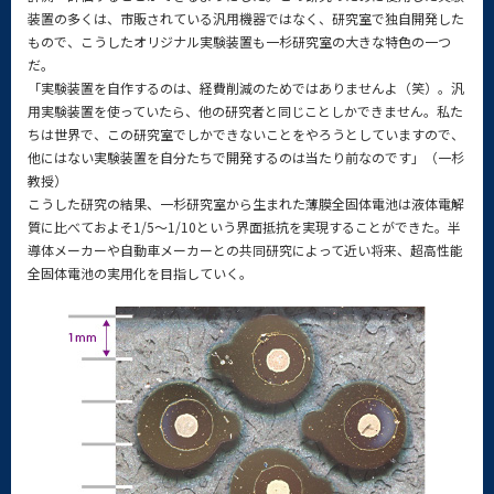
装置の多くは、市販されている汎用機器ではなく、研究室で独自開発した
もので、こうしたオリジナル実験装置も一杉研究室の大きな特色の一つ
だ。
「実験装置を自作するのは、経費削減のためではありませんよ（笑）。汎
用実験装置を使っていたら、他の研究者と同じことしかできません。私た
ちは世界で、この研究室でしかできないことをやろうとしていますので、
他にはない実験装置を自分たちで開発するのは当たり前なのです」（一杉
教授）
こうした研究の結果、一杉研究室から生まれた薄膜全固体電池は液体電解
質に比べておよそ1/5～1/10という界面抵抗を実現することができた。半
導体メーカーや自動車メーカーとの共同研究によって近い将来、超高性能
全固体電池の実用化を目指していく。