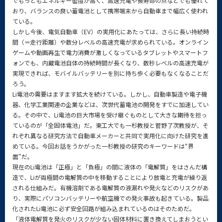
でもっともエネルギー密度が高く、高速充電や長寿命の点などでも優れて
おり、バランスの良い蓄電池として携帯端末から自動車まで幅広く使われ
ている。
しかし今後、電気自動車（EV）の実用化にあたっては、さらに長い持続時
間（＝走行距離）や数分レベルの高速充電が求められている。オンライン
ゲームや動画再生で電力消費が激しくなっているタブレットやスマートフ
ォンでも、内蔵電池自体の持続時間が長くなり、数秒レベルの高速充電が
実現できれば、モバイルバッテリーを別に持ち歩く必要もなくなることだ
ろう。
Li電池の需要はますます拡大を続けている。しかし、自動車製造や電子機
器、化学工業関連の企業などは、次世代蓄電池の開発をすでに加速してい
る。その中で、Li電池の巨大市場を受け継ぐものとして大きな期待を担っ
ているのが「全固体電池」だ。東工大でも一杉教授と菅野了次教授が、そ
れぞれ異なる研究方法で自動車メーカーと共同で実用化に向けた研究を進
めている。今回お話をうかがった一杉教授の研究のキーワードは“界
面”だ。
現在のLi電池は「正極」と「負極」の間に液体の「電解質」をはさんだ構
造で、Liが両極間の電解質の中を移動することにより放電と充電が繰り返
される仕組みだ。有機溶剤である電解質の液漏れや発火などのリスクがあ
り、実際にパソコンバッテリーや航空機での発火事故も起きている。製品
化されたLi電池に必ず安全回路が組み込まれているのはそのためだ。
「液体電解質を発火のリスクが少ない固体材料に置き換えてしまおうとい