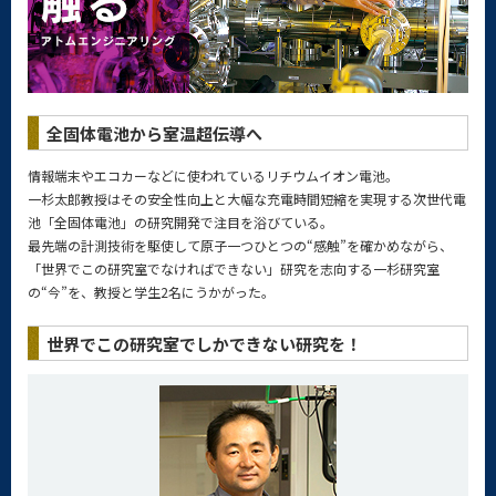
全固体電池から室温超伝導へ
情報端末やエコカーなどに使われているリチウムイオン電池。
一杉太郎教授はその安全性向上と大幅な充電時間短縮を実現する次世代電
池「全固体電池」の研究開発で注目を浴びている。
最先端の計測技術を駆使して原子一つひとつの“感触”を確かめながら、
「世界でこの研究室でなければできない」研究を志向する一杉研究室
の“今”を、教授と学生2名にうかがった。
世界でこの研究室でしかできない研究を！