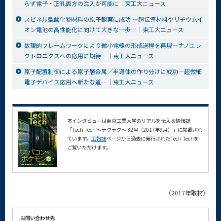
らず電子・正孔両方の注入が可能に｜東工大ニュース
スピネル型酸化物材料の原子観察に成功 —超伝導材料やリチウムイ
オン電池の高性能化に向けて大きな一歩—｜東工大ニュース
数理的フレームワークにより微小電線の形成過程を再現—ナノエレ
クトロニクスへの応用に期待—｜東工大ニュース
原子配置制御による原子層金属／半導体の作り分けに成功—超微細
電子デバイス応用へ新たな道—｜東工大ニュース
本インタビューは東京工業大学のリアルを伝える情報誌
「Tech Tech ～テクテク～ 32号（2017年9月）」に掲載され
ています。
広報誌
ページから過去に発行されたTech Techを
ご覧いただけます。
（2017年取材）
お問い合わせ先