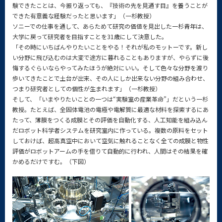
験できたことは、今振り返っても、『技術の先を見通す目』を養うことが
できた有意義な経験だったと思います」（一杉教授）
ソニーでの仕事を通して、あらためて研究の価値を見出した一杉青年は、
大学に戻って研究者を目指すことを31歳にして決意した。
「その時にいちばんやりたいことをやる！それが私のモットーです。新し
い分野に飛び込むのは大変で途方に暮れることもありますが、やらずに後
悔するぐらいならやってみたほうが絶対にいい。そして色々な分野を渡り
歩いてきたことで土台が出来、その人にしか出来ない分野の組み合わせ、
つまり研究者としての個性が生まれます」（一杉教授）
そして、「いまやりたいことの一つは“実験室の産業革命”」だという一杉
教授。たとえば、全固体電池の電極や電解質に最適な材料を探索するにあ
たって、薄膜をつくる成膜とその評価を自動化する、人工知能を組み込ん
だロボット科学者システムを研究室内に作っている。複数の原料をセット
しておけば、超高真空中において空気に触れることなく全ての成膜と物性
評価がロボットアームの手を借りて自動的に行われ、人間はその結果を確
かめるだけですむ。（下図）