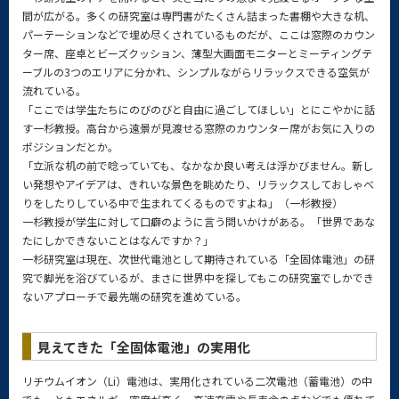
間が広がる。多くの研究室は専門書がたくさん詰まった書棚や大きな机、
パーテーションなどで埋め尽くされているものだが、ここは窓際のカウン
ター席、座卓とビーズクッション、薄型大画面モニターとミーティングテ
ーブルの3つのエリアに分かれ、シンプルながらリラックスできる空気が
流れている。
「ここでは学生たちにのびのびと自由に過ごしてほしい」とにこやかに話
す一杉教授。高台から遠景が見渡せる窓際のカウンター席がお気に入りの
ポジションだとか。
「立派な机の前で唸っていても、なかなか良い考えは浮かびません。新し
い発想やアイデアは、きれいな景色を眺めたり、リラックスしておしゃべ
りをしたりしている中で生まれてくるものですよね」（一杉教授）
一杉教授が学生に対して口癖のように言う問いかけがある。「世界であな
たにしかできないことはなんですか？」
一杉研究室は現在、次世代電池として期待されている「全固体電池」の研
究で脚光を浴びているが、まさに世界中を探してもこの研究室でしかでき
ないアプローチで最先端の研究を進めている。
見えてきた「全固体電池」の実用化
リチウムイオン（Li）電池は、実用化されている二次電池（蓄電池）の中