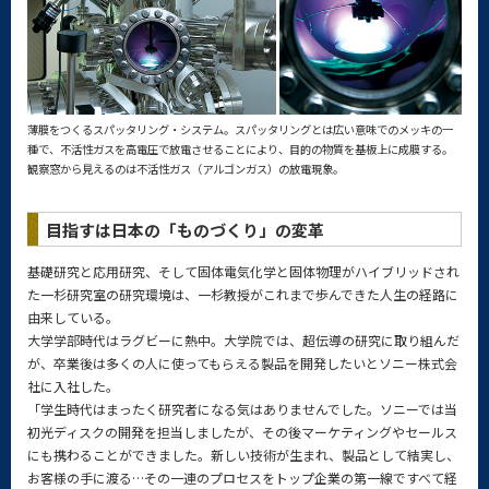
薄膜をつくるスパッタリング・システム。スパッタリングとは広い意味でのメッキの一
種で、不活性ガスを高電圧で放電させることにより、目的の物質を基板上に成膜する。
観察窓から見えるのは不活性ガス（アルゴンガス）の放電現象。
目指すは日本の「ものづくり」の変革
基礎研究と応用研究、そして固体電気化学と固体物理がハイブリッドされ
た一杉研究室の研究環境は、一杉教授がこれまで歩んできた人生の経路に
由来している。
大学学部時代はラグビーに熱中。大学院では、超伝導の研究に取り組んだ
が、卒業後は多くの人に使ってもらえる製品を開発したいとソニー株式会
社に入社した。
「学生時代はまったく研究者になる気はありませんでした。ソニーでは当
初光ディスクの開発を担当しましたが、その後マーケティングやセールス
にも携わることができました。新しい技術が生まれ、製品として結実し、
お客様の手に渡る…その一連のプロセスをトップ企業の第一線ですべて経