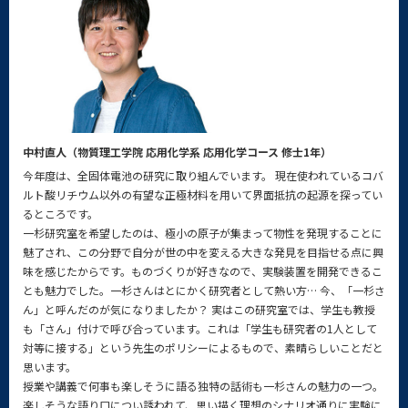
中村直人（物質理工学院 応用化学系 応用化学コース 修士1年）
今年度は、全固体電池の研究に取り組んでいます。 現在使われているコバ
ルト酸リチウム以外の有望な正極材料を用いて界面抵抗の起源を探ってい
るところです。
一杉研究室を希望したのは、極小の原子が集まって物性を発現することに
魅了され、この分野で自分が世の中を変える大きな発見を目指せる点に興
味を感じたからです。ものづくりが好きなので、実験装置を開発できるこ
とも魅力でした。一杉さんはとにかく研究者として熱い方… 今、「一杉さ
ん」と呼んだのが気になりましたか？ 実はこの研究室では、学生も教授
も「さん」付けで呼び合っています。これは「学生も研究者の1人として
対等に接する」という先生のポリシーによるもので、素晴らしいことだと
思います。
授業や講義で何事も楽しそうに語る独特の話術も一杉さんの魅力の一つ。
楽しそうな語り口につい誘われて、思い描く理想のシナリオ通りに実験に