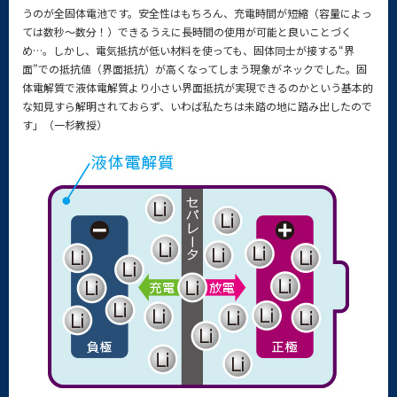
うのが全固体電池です。安全性はもちろん、充電時間が短縮（容量によっ
ては数秒～数分！）できるうえに長時間の使用が可能と良いことづく
め…。しかし、電気抵抗が低い材料を使っても、固体同士が接する“界
面”での抵抗値（界面抵抗）が高くなってしまう現象がネックでした。固
体電解質で液体電解質より小さい界面抵抗が実現できるのかという基本的
な知見すら解明されておらず、いわば私たちは未踏の地に踏み出したので
す」（一杉教授）