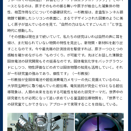
ースとなるのは、原子そのものの振る舞いや原子が結合した凝集体の物
性、相互作用などについての基礎研究だ。一杉教授は、走査型トンネル顕
微鏡で観察したシリコンの表面に、まるでデザインされた図案のように美
しく原子が並んでいるのを見て、“自然の力はなんてすごいんだ！”と学生
時代に感動した。
「その感動は現在まで続いていて、私たちの研究はいわば自然の声に耳を
傾け、まだ知られていない物質の特性を見出し、新物質・新材料を創り出
すことなのです。今や最先端の計測技術を駆使すれば、原子一つひとつの
感触を確かめながらの〝ものづくり〟が可能です。先ほどお話した薄膜全
固体電池の研究開発もその延長なのです。固体電気化学をバックグラウン
ドにしつつ、物性評価などの点では固体物理の知見も活用していく。それ
が一杉研究室の強みであり、個性です」（一杉教授）
一杉教授が全固体電池や超低消費電力メモリーの先に見据えているのは、
大学院生時代に取り組んでいた超伝導。電気抵抗が完全にゼロとなる超伝
導現象は、人類の未来を左右する可能性を秘めた研究テーマだ。世界中の
研究者たちが必死になって追い求めている室温超伝導物質を、「世界でこ
の研究室でしかできない」アプローチで実現することを目指している。