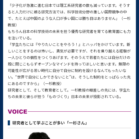
「少子化が急激に進む日本では理工系研究者の数も減っています。そうす
ると人力だけに頼る研究方法では、科学技術分野の激しい国際競争の中
で、たとえば中国のような人口が多い国には勝ち目はありません」（一杉
教授）
もちろん日本の科学技術の未来を担う優秀な研究者を育てる教育面にも力
を注いでいる。
「学生たちには『やりたいことをやろう！』とハッパをかけています。新
しいことをするのは怖いし、勇気が必要ですが、それを乗り越える経験が
一人ひとりの個性をつくりあげます。そのうえで若者たちには自分だけの
殻に閉じこもらずオープンなマインドを持ってほしいと思います。無限の
可能性が広がる若い時代に自分で自分に制約を設けるなんてもったいな
い。“世界で自分にしかできないこと”は、そうした制約をとっぱらった先
にあるのですから」（一杉教授）
研究者として、そして教育者として。一杉教授の眼差しの先には、学生た
ちの未来と彼らが担う「ものづくり」日本の未来が投影されている。
研究者として学ぶことが多い「一杉さん」