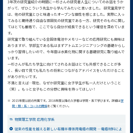
3年次の研究室紹介の時間に一杉さんの研究者人生についてのお話をうか
がって、ぜひこういう先生から学んでみたいと思いました。 研究室見学で
は、他の研究室とひと味違ったオープンな個性を感じました。実際に入っ
てみると期待通り自由な雰囲気の研究室である一方、研究そのものに関し
てはとても厳格で、ここでなら自分が成長できるという確信を深めていま
す。
研究室で取り組んでいる全固体電池やメモリーなどの応用研究にも興味は
ありますが、学部生である私はまずアトムエンジニアリングの基礎からし
っかり習得したいので、今年度は水素化物に関する基礎研究に取り組んで
います。
一杉さんが私たち学生に向けてされるお話はとても共感できることが多
く、長い目で見ても私たちの将来につながるアドバイスをいただけること
がありがたいです。
不満と言えば…現在、なぜか研究室に女子学生が私一人だけということ
（笑）。もっと女子もこの分野に興味を持ってほしい！
※
2015年度以前の所属です。2016年度以降の入学者は学院・系で学びます。詳細は
学
院・類・系・コースの関係
をご覧ください。
物質理工学院 応用化学系
従来の性能を越える新しい有機半導体用電極の開発 —電極材料によ