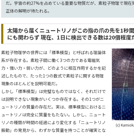
だ。宇宙の約27%を占めている重要な物質だが、素粒子物理で現在
正体の解明が待たれる。
太陽から届くニュートリノがこの指の爪の先を1秒間
にも関わらず 現在、1日に検出できる数は20個程度
素粒子物理学の世界には「標準模型」と呼ばれる理論体
系が存在する。素粒子間に働く3つの力である電磁気
力・強い力・弱い力が、どのように相互作用するかを記
述したもので、たった1つの数式で素粒子に関する物理
現象のほとんどを説明可能だ。
しかし「標準模型」は完璧なものではなく、それだけで
は説明できない現象がいくつか存在する。その1つがニ
ュートリノの質量の存在だ。実は、標準模型におけるニ
ュートリノは完全に質量をもたない。しかし、ニュート
リノの種類が時間の経過により変化する「ニュートリノ
(c) Kamiok
振動」の発見から、わずかな質量を持つことが確実とな