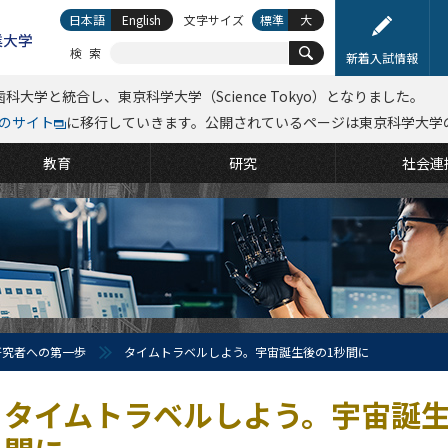
日本語
English
文字サイズ
標準
大
検索
新着入試情報
科大学と統合し、東京科学大学（Science Tokyo）となりました。
kyoのサイト
に移行していきます。公開されているページは東京科学大学
教育
研究
社会連
研究者への第一歩
タイムトラベルしよう。宇宙誕生後の1秒間に
タイムトラベルしよう。宇宙誕生