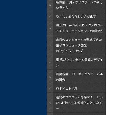
新体論 ―見えないスポーツの新し
い見え方―
やさしいあたらしい合成化学
HELLO! new WORLD テクノロジー
×エンターテインメントの新時代
未来のコンピュータが見えてきた
量子コンピュータ開発
の“今”と“これから”
景 広がりゆく土木と景観のデザイ
ン
防災新論 ―ローカルとグローバル
の融合
ロボ×ヒト×AI
進化のプログラムを探せ！ ―ヒレ
から四肢へ…形態進化の謎に迫る
―