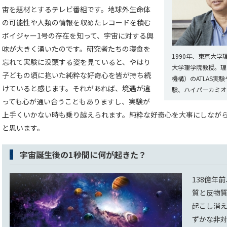
宙を題材とするテレビ番組です。地球外生命体
の可能性や人類の情報を収めたレコードを積む
ボイジャー1号の存在を知って、宇宙に対する興
味が大きく湧いたのです。研究者たちの寝食を
1990年、東京大学
忘れて実験に没頭する姿を見ていると、やはり
大学理学院教授。理
子どもの頃に抱いた純粋な好奇心を皆が持ち続
機構）のATLAS実験
けていると感じます。それがあれば、境遇が違
験、ハイパーカミオ
っても心が通い合うこともありますし、実験が
上手くいかない時も乗り越えられます。純粋な好奇心を大事にしなが
と思います。
宇宙誕生後の1秒間に何が起きた？
138億年
質と反物
起こし消
ずかな非対