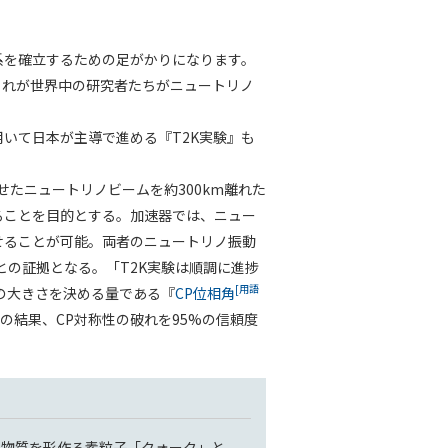
系を確立するための足がかりになります。
これが世界中の研究者たちがニュートリノ
いて日本が主導で進める『T2K実験』も
せたニュートリノビームを約300km離れた
ることを目的とする。加速器では、ニュー
せることが可能。両者のニュートリノ振動
との証拠となる。「T2K実験は順調に進捗
[用語
いの大きさを決める量である『
CP位相角
の結果、CP対称性の破れを95%の信頼度
、物質を形作る素粒子「クォーク」と