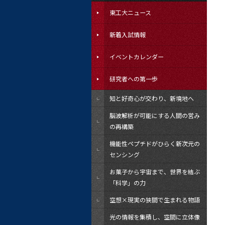
東工大ニュース
新着入試情報
イベントカレンダー
研究者への第一歩
知と好奇心が交わり、新境地へ
脳波解析が可能にする人間の営み
の再構築
機能性ペプチドがひらく新次元の
センシング
お菓子から宇宙まで、世界を結ぶ
「科学」の力
空想×現実の狭間で生まれる物語
光の情報を集積し、空間に立体像