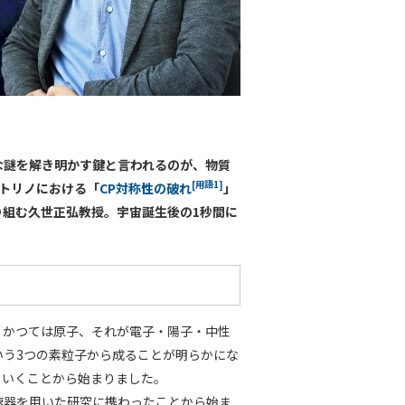
な謎を解き明かす鍵と言われるのが、物質
[用語1]
トリノにおける「
CP対称性の破れ
」
組む久世正弘教授。宇宙誕生後の1秒間に
。かつては原子、それが電子・陽子・中性
いう3つの素粒子から成ることが明らかにな
ていくことから始まりました。
速器を用いた研究に携わったことから始ま