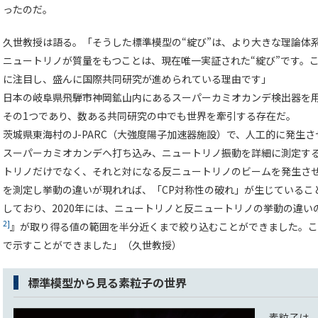
ったのだ。
久世教授は語る。「そうした標準模型の“綻び”は、より大きな理論体
ニュートリノが質量をもつことは、現在唯一実証された“綻び”です。
に注目し、盛んに国際共同研究が進められている理由です」
日本の岐阜県飛騨市神岡鉱山内にあるスーパーカミオカンデ検出器を用
その1つであり、数ある共同研究の中でも世界を牽引する存在だ。
茨城県東海村のJ-PARC（大強度陽子加速器施設）で、人工的に発生さ
スーパーカミオカンデへ打ち込み、ニュートリノ振動を詳細に測定す
トリノだけでなく、それと対になる反ニュートリノのビームを発生さ
を測定し挙動の違いが現れれば、「CP対称性の破れ」が生じているこ
しており、2020年には、ニュートリノと反ニュートリノの挙動の違
2]
』が取り得る値の範囲を半分近くまで絞り込むことができました。こ
で示すことができました」（久世教授）
標準模型から見る素粒子の世界
素粒子は