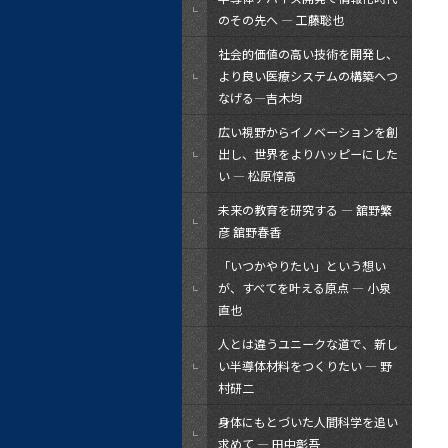
のその先へ — 工藤聡也
社会的価値の高い技術を開発し、
より良い医療システムの構築へつ
なげる―吉木均
広い視野からイノベーションを創
出し、世界をよりハッピーにした
い — 松原惇高
未来の教育を研究する ― 舘野繁
彦 舘野春香
「いつかやりたい」という想い
が、すべてを叶える原点 ― 小泉
直也
人とは違うユニークな道で、新し
い半導体材料をつくりたい ― 野
村研二
身体にもとづいた人間科学を追い
求めて ― 田中彰吾