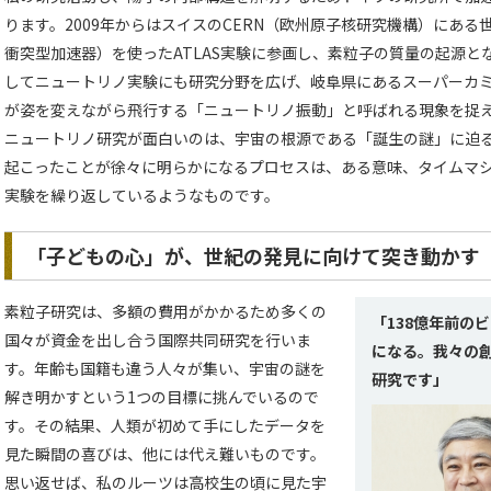
ります。2009年からはスイスのCERN（欧州原子核研究機構）にある
衝突型加速器）を使ったATLAS実験に参画し、素粒子の質量の起源
してニュートリノ実験にも研究分野を広げ、岐阜県にあるスーパーカ
が姿を変えながら飛行する「ニュートリノ振動」と呼ばれる現象を捉
ニュートリノ研究が面白いのは、宇宙の根源である「誕生の謎」に迫
起こったことが徐々に明らかになるプロセスは、ある意味、タイムマ
実験を繰り返しているようなものです。
「子どもの心」が、世紀の発見に向けて突き動かす
素粒子研究は、多額の費用がかかるため多くの
「138億年前の
国々が資金を出し合う国際共同研究を行いま
になる。我々の
す。年齢も国籍も違う人々が集い、宇宙の謎を
研究です」
解き明かすという1つの目標に挑んでいるので
す。その結果、人類が初めて手にしたデータを
見た瞬間の喜びは、他には代え難いものです。
思い返せば、私のルーツは高校生の頃に見た宇