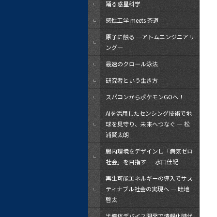
踊る惑星科学
感性工学 meets 茶道
原子に触る ―アトムエンジニアリ
ング―
最速のクロール泳法
研究者という生き方
スパコンからポケモンGOへ！
AIを活用したセンシング技術で地
球を見守り、未来へつなぐ ― 松
浦賢太朗
腸内環境をデザインし「病気ゼロ
社会」を目指す — 水口佳紀
再生可能エネルギーの導入でサス
ティナブル社会の実現へ — 畦地
啓太
半導体デバイス開発で情報化時代