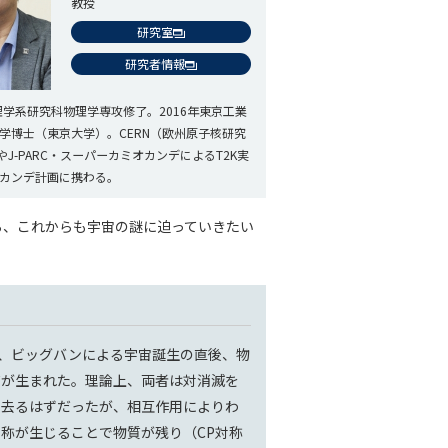
教授
研究室
研究者情報
理学系研究科物理学専攻修了。2016年東京工業
学博士（東京大学）。CERN（欧州原子核研究
やJ-PARC・スーパーカミオカンデによるT2K実
カンデ計画に携わる。
ら、これからも宇宙の謎に迫っていきたい
前、ビッグバンによる宇宙誕生の直後、物
質が生まれた。理論上、両者は対消滅を
え去るはずだったが、相互作用によりわ
称が生じることで物質が残り（CP対称