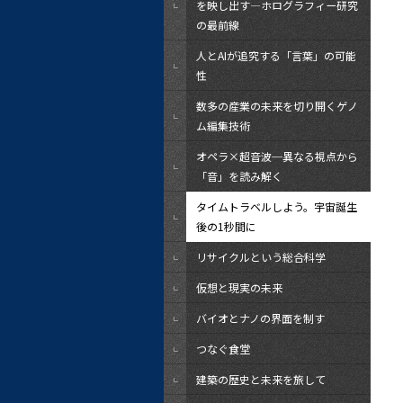
を映し出す―ホログラフィー研究
の最前線
人とAIが追究する「言葉」の可能
性
数多の産業の未来を切り開くゲノ
ム編集技術
オペラ×超音波─異なる視点から
「音」を読み解く
タイムトラベルしよう。宇宙誕生
後の1秒間に
リサイクルという総合科学
仮想と現実の未来
バイオとナノの界面を制す
つなぐ食堂
建築の歴史と未来を旅して