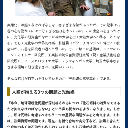
実用化には越えなければならないさまざまな壁があったが、その記事は石
谷の心を動かすには十分すぎる魅力を持っていた。この出会いをきっかけ
に、光化学の研究室がなかった神戸大学を出て大阪大学へと移ることとな
る。そして光化学の世界的権威、朴鐘震（パク・チョンジン）博士との出
会いが、石谷を研究者の道へと導いた。そこで培った基礎は、ドイツのハ
ーン・マイトナー研究所、工業技術院公害資源研究所（現：産業技術総合
研究所）、ノースカロライナ大学、ノッティンガム大学、埼玉大学等さま
ざまな環境で研ぎ澄まされ、花開いていく。
そんな石谷が目下力を注いでいるのが「光触媒の高効率化」である。
人類が抱える3つの問題と光触媒
「昨今、地球温暖化問題が深刻視されるにつれ『化石燃料の消費をできる
だけ抑えなければならない』という声も聞かれるようになりました。しか
し、私は同時に考慮すべきもう一つの重要な問題があると考えます。それ
は、炭素資源の問題です。現在、有機化合物や高分子など、炭素を含んだ
化合物の多くは石油から作られています。もし石油が枯渇したら、これら