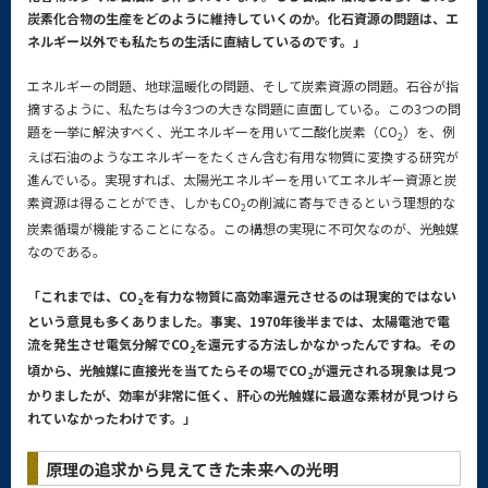
炭素化合物の生産をどのように維持していくのか。化石資源の問題は、エ
ネルギー以外でも私たちの生活に直結しているのです。」
エネルギーの問題、地球温暖化の問題、そして炭素資源の問題。石谷が指
摘するように、私たちは今3つの大きな問題に直面している。この3つの問
題を一挙に解決すべく、光エネルギーを用いて二酸化炭素（CO
）を、例
2
えば石油のようなエネルギーをたくさん含む有用な物質に変換する研究が
進んでいる。実現すれば、太陽光エネルギーを用いてエネルギー資源と炭
素資源は得ることができ、しかもCO
の削減に寄与できるという理想的な
2
炭素循環が機能することになる。この構想の実現に不可欠なのが、光触媒
なのである。
「これまでは、CO
を有力な物質に高効率還元させるのは現実的ではない
2
という意見も多くありました。事実、1970年後半までは、太陽電池で電
流を発生させ電気分解でCO
を還元する方法しかなかったんですね。その
2
頃から、光触媒に直接光を当てたらその場でCO
が還元される現象は見つ
2
かりましたが、効率が非常に低く、肝心の光触媒に最適な素材が見つけら
れていなかったわけです。」
原理の追求から見えてきた未来への光明