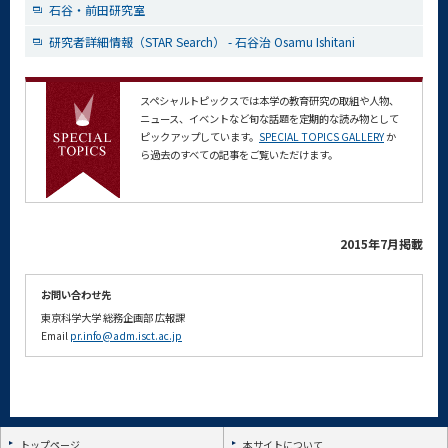
石谷・前田研究室
研究者詳細情報（STAR Search） - 石谷治 Osamu Ishitani
スペシャルトピックスでは本学の教育研究の取組や人物、
ニュース、イベントなど旬な話題を定期的な読み物として
ピックアップしています。
SPECIAL TOPICS GALLERY
か
ら過去のすべての記事をご覧いただけます。
2015年7月掲載
お問い合わせ先
東京科学大学
総務企画部
広報課
Email
pr.info@adm.isct.ac.jp
トップページ
本サイトについて