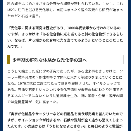
料合成をはじめさまざまな分野から期待が寄せられている。しかし、これ
ほどに注目を浴びる光化学も、当初はまったく違う次元から研究が始まっ
たのだと石谷は言う。
「光化学に関する研究は歴史があり、1800年代後半から行われているの
ですが、きっかけは『ある化合物に光を当てると別の化合物ができるらし
い。ならば、片っ端から化合物に光を当ててみよう』というところだった
んです。」
少年期の鮮烈な体験から光化学の道へ
こうして始まった光化学の研究であったが、ある出来事をきっかけに、ソ
ーラー燃料合成の可能性を持つ学問へと大きく舵取りを変えていくことに
なる。1970年代に二度にわたって世界を震撼させた、オイルショックで
ある。石油や石炭といったいわゆる化石燃料が未来永劫にわたり利用でき
るエネルギーではないという共通認識を生み、特に学者・企業・省庁の間
では危機意識が一気に高まった。
「実家が化粧品やサニタリーなどの日用品を商う卸売業を営んでいたので
すが、オイルショックが始まるや、石鹸や洗剤が全く店から消えてしまっ
たんです。小売店からは『うちになぜよこさない』と毎日のように電話が