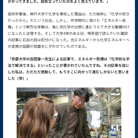
かかってきました。殺気立っていたのをよく覚えています。」
高校卒業後、神戸大学で化学を専攻した理由は、ただ純粋に「化学が好き
だったから」だという石谷。しかし、中学時代に受けた「エネルギー危
機」という鮮烈な体験は、後に光化学の分野に進むうえで大きな動機付け
になったと述懐する。そして大学4年のある日、喫茶店で読んでいた雑誌
の記事に石谷の目は釘付けになった。光エネルギーから化学エネルギーへ
の変換の話題が誌面をにぎわせていたのである。
「京都大学の吉田善一先生による記事で、エネルギー危機は『化学的な手
法で解決できる』といったことが書かれていたんですね。その記事を目に
した私は、ただただ感動して、もうそこに向かって進むしかないと思いま
した（笑）」