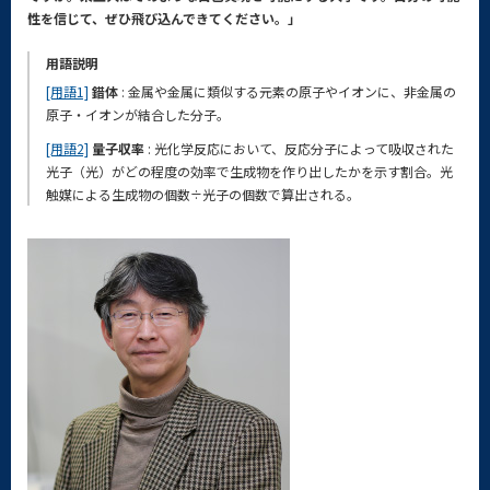
性を信じて、ぜひ飛び込んできてください。」
用語説明
[用語1]
錯体
: 金属や金属に類似する元素の原子やイオンに、非金属の
原子・イオンが結合した分子。
[用語2]
量子収率
: 光化学反応において、反応分子によって吸収された
光子（光）がどの程度の効率で生成物を作り出したかを示す割合。光
触媒による生成物の個数÷光子の個数で算出される。