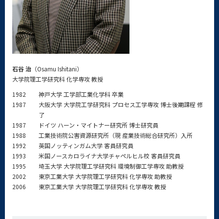
石谷 治
（Osamu Ishitani）
大学院理工学研究科 化学専攻 教授
1982
神戸大学 工学部工業化学科 卒業
1987
大阪大学 大学院工学研究科 プロセス工学専攻 博士後期課程 修
了
1987
ドイツ ハーン・マイトナー研究所 博士研究員
1988
工業技術院公害資源研究所（現 産業技術総合研究所）入所
1992
英国ノッティンガム大学 客員研究員
1993
米国ノースカロライナ大学チャペルヒル校 客員研究員
1995
埼玉大学 大学院理工学研究科 環境制御工学専攻 助教授
2002
東京工業大学 大学院理工学研究科 化学専攻 助教授
2006
東京工業大学 大学院理工学研究科 化学専攻 教授