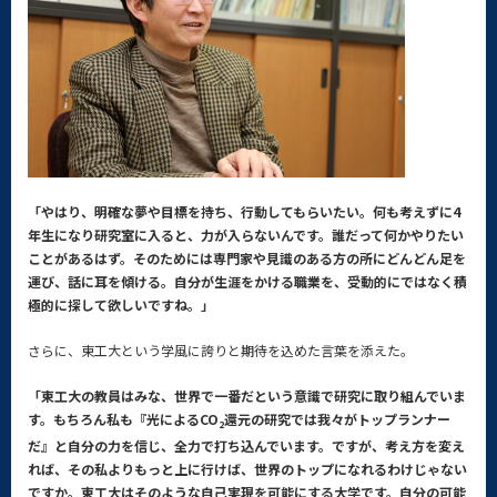
「やはり、明確な夢や目標を持ち、行動してもらいたい。何も考えずに4
年生になり研究室に入ると、力が入らないんです。誰だって何かやりたい
ことがあるはず。そのためには専門家や見識のある方の所にどんどん足を
運び、話に耳を傾ける。自分が生涯をかける職業を、受動的にではなく積
極的に探して欲しいですね。」
さらに、東工大という学風に誇りと期待を込めた言葉を添えた。
「東工大の教員はみな、世界で一番だという意識で研究に取り組んでいま
す。もちろん私も『光によるCO
還元の研究では我々がトップランナー
2
だ』と自分の力を信じ、全力で打ち込んでいます。ですが、考え方を変え
れば、その私よりもっと上に行けば、世界のトップになれるわけじゃない
ですか。東工大はそのような自己実現を可能にする大学です。自分の可能