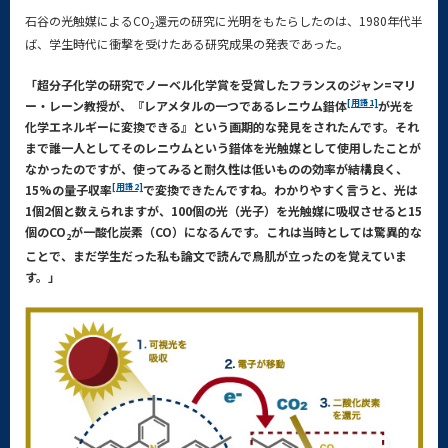
石谷の光触媒によるCO
還元の研究に光明をもたらしたのは、1980年代半
2
ば、学生時代に衝撃を受けたある研究成果の発表であった。
「超分子化学の研究でノーベル化学賞を受賞したフランスのジャン=マリ
[用語1]
ー・レーン教授が、『レアメタルの一つであるレニウム錯体
が光を
化学エネルギーに変換できる』という画期的な発見をされたんです。それ
まで誰一人としてそのレニウムという錯体を光触媒として使用したことが
なかったのですが、使ってみると耐久性は低いものの効率が結構良く、
[用語2]
15%の量子収率
で変換できたんですね。わかりやすく言うと、光は
1個2個と数えられますが、100個の光（光子）を光触媒に吸収させると15
個のCO
が一酸化炭素（CO）になるんです。これは当時としては驚異的な
2
ことで、まだ学生だった私も論文で読んで鳥肌が立ったのを覚えていま
す。」