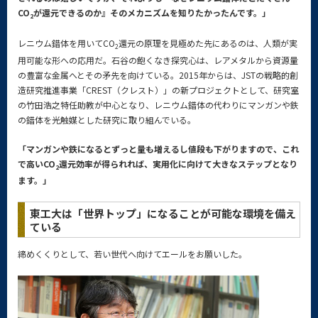
CO
が還元できるのか』そのメカニズムを知りたかったんです。」
2
レニウム錯体を用いてCO
還元の原理を見極めた先にあるのは、人類が実
2
用可能な形への応用だ。石谷の飽くなき探究心は、レアメタルから資源量
の豊富な金属へとその矛先を向けている。2015年からは、JSTの戦略的創
造研究推進事業「CREST（クレスト）」の新プロジェクトとして、研究室
の竹田浩之特任助教が中心となり、レニウム錯体の代わりにマンガンや鉄
の錯体を光触媒とした研究に取り組んでいる。
「マンガンや鉄になるとずっと量も増えるし値段も下がりますので、これ
で高いCO
還元効率が得られれば、実用化に向けて大きなステップとなり
2
ます。」
東工大は「世界トップ」になることが可能な環境を備え
ている
締めくくりとして、若い世代へ向けてエールをお願いした。