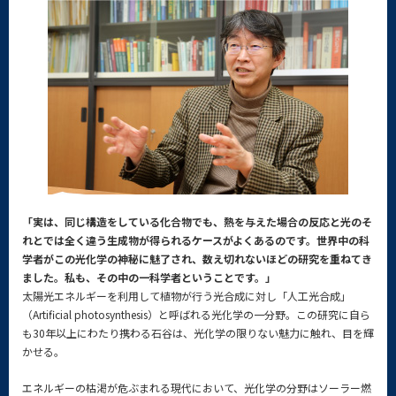
「実は、同じ構造をしている化合物でも、熱を与えた場合の反応と光のそ
れとでは全く違う生成物が得られるケースがよくあるのです。世界中の科
学者がこの光化学の神秘に魅了され、数え切れないほどの研究を重ねてき
ました。私も、その中の一科学者ということです。」
太陽光エネルギーを利用して植物が行う光合成に対し「人工光合成」
（Artificial photosynthesis）と呼ばれる光化学の一分野。この研究に自ら
も30年以上にわたり携わる石谷は、光化学の限りない魅力に触れ、目を輝
かせる。
エネルギーの枯渇が危ぶまれる現代において、光化学の分野はソーラー燃