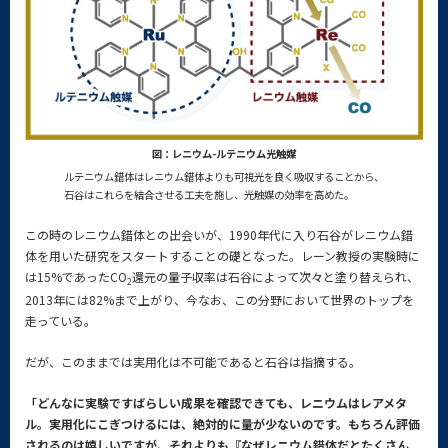
図：レニウム-ルテニウム光触媒
ルテニウム錯体はレニウム錯体よりも可視光を良く吸収することから、
石谷はこれらを結合させる工夫を施し、光触媒の効率を高めた。
この時のレニウム錯体との出会いが、1990年代に入り石谷がレニウム錯
体を用いた研究をスタートすることの礎となった。レーン教授の実験時に
は15%であったCO
還元の量子収率は石谷によって次々と塗り替えられ、
2
2013年には82%まで上がり、今なお、この分野において世界のトップを
走っている。
だが、このままでは実用化は不可能であると石谷は指摘する。
「どんなに実験ですばらしい成果を確認できても、レニウムはレアメタ
ル。実用化にこぎつけるには、絶対的に量が少ないのです。もちろん評価
されるのは嬉しいですが、それよりも『なぜレニウム錯体だとたくさん