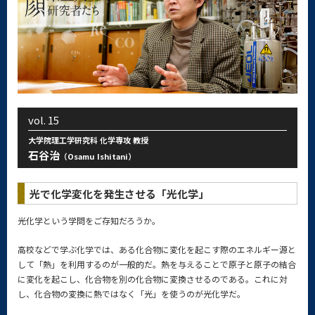
vol.
15
大学院理工学研究科 化学専攻 教授
石谷治
（Osamu Ishitani）
光で化学変化を発生させる「光化学」
光化学という学問をご存知だろうか。
高校などで学ぶ化学では、ある化合物に変化を起こす際のエネルギー源と
して「熱」を利用するのが一般的だ。熱を与えることで原子と原子の結合
に変化を起こし、化合物を別の化合物に変換させるのである。これに対
し、化合物の変換に熱ではなく「光」を使うのが光化学だ。