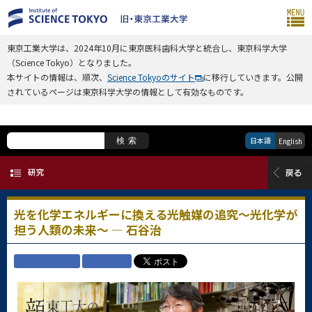
東京工業大学は、2024年10月に東京医科歯科大学と統合し、東京科学大学
（Science Tokyo）となりました。
本サイトの情報は、順次、
Science Tokyoのサイト
に移行していきます。公開
されているページは東京科学大学の情報として有効なものです。
日本語
検索
English
光を化学エネルギーに換える光触媒の追究～光化学が
担う人類の未来～ — 石谷治