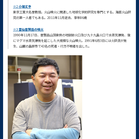
※2
小坂丈予
東京工業大名誉教授。火山噴火に関連した地球化学的研究を専門とする。海底火山研
究の第一人者でもある。2011年11月逝去、享年86歳
※3
雲仙普賢岳の噴火
1990年11月17日、普賢岳山頂東側の地獄跡火口及び九十九島火口で水蒸気爆発、後
にマグマ水蒸気爆発を起こした大規模な火山噴火。1991年6月3日には火砕流が発
生、山麓の島原市で43名の死者・行方不明者を出した。