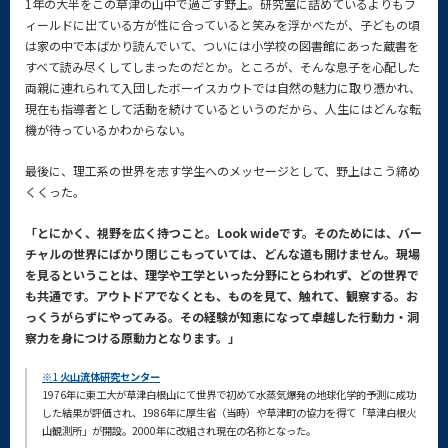
1年の大半をこの草津の山中で過ごす野上。研究室に詰めているよりもフ
ィールドに出ている方が性に合っていると笑みを浮かべたが、子どもの頃
は家の中で本ばかり読んでいて、ついには小学校の図書館にあった蔵書を
すべて読み尽くしてしまったのだとか。ところが、そんな息子を心配した
両親に連れられて入団したボーイスカウトでは自然の魅力に取り憑かれ、
現在も指導者として活動を続けているというのだから、人生にはどんな転
機が待っているかわからない。
最後に、理工系の世界を志す学生へのメッセージとして、野上はこう締め
くくった。
「とにかく、視野を広く持つこと。Look wideです。そのためには、バー
チャルの世界にばかり閉じこもっていては、どんな道も開けません。現場
を見るということは、理学や工学といった分野にとらわれず、どの世界で
も共通です。アウトドアでなくとも、ものを見て、触れて、観察する。お
っくうがらずにやってみる。その経験が知恵になって卓越した行動力・洞
察力を身につける原動力となります。」
※1
火山流体研究センター
1976年に東工大が草津白根山にて世界で初めて水蒸気爆発の地球化学的予測に成功
した結果が評価され、1986年に厚生省（当時）や草津町の協力を得て「草津白根火
山観測所」が開設。2000年に改組され現在の名称となった。