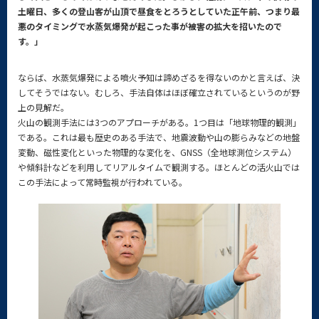
土曜日、多くの登山客が山頂で昼食をとろうとしていた正午前、つまり最
悪のタイミングで水蒸気爆発が起こった事が被害の拡大を招いたので
す。」
ならば、水蒸気爆発による噴火予知は諦めざるを得ないのかと言えば、決
してそうではない。むしろ、手法自体はほぼ確立されているというのが野
上の見解だ。
火山の観測手法には3つのアプローチがある。1つ目は「地球物理的観測」
である。これは最も歴史のある手法で、地震波動や山の膨らみなどの地盤
変動、磁性変化といった物理的な変化を、GNSS（全地球測位システム）
や傾斜計などを利用してリアルタイムで観測する。ほとんどの活火山では
この手法によって常時監視が行われている。