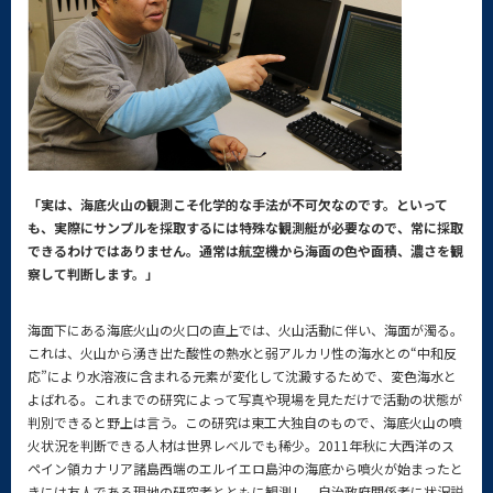
「実は、海底火山の観測こそ化学的な手法が不可欠なのです。といって
も、実際にサンプルを採取するには特殊な観測艇が必要なので、常に採取
できるわけではありません。通常は航空機から海面の色や面積、濃さを観
察して判断します。」
海面下にある海底火山の火口の直上では、火山活動に伴い、海面が濁る。
これは、火山から湧き出た酸性の熱水と弱アルカリ性の海水との“中和反
応”により水溶液に含まれる元素が変化して沈澱するためで、変色海水と
よばれる。これまでの研究によって写真や現場を見ただけで活動の状態が
判別できると野上は言う。この研究は東工大独自のもので、海底火山の噴
火状況を判断できる人材は世界レベルでも稀少。2011年秋に大西洋のス
ペイン領カナリア諸島西端のエルイエロ島沖の海底から噴火が始まったと
きには友人である現地の研究者とともに観測し、自治政府関係者に状況説