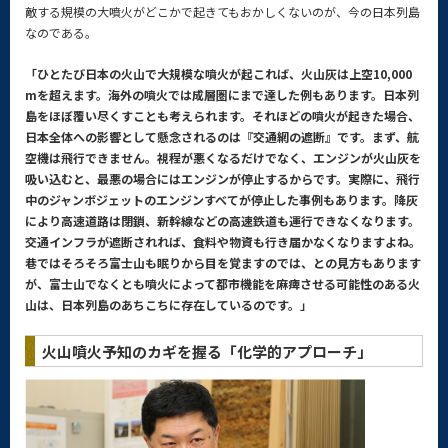
敵する規模の大噴火がどこかで起きてもおかしくないのが、今の日本列島
なのである。
「ひとたび日本の火山で大規模な噴火が起これば、火山灰は上空10,000
mを超えます。海外の噴火では成層圏にまで達した例もあります。日本列
島をほぼ覆い尽くすことも考えられます。それほどの噴火が起きた場合、
日本全体への影響として懸念されるのは『交通網の遮断』です。まず、航
空機は飛行できません。視程が悪くなるだけでなく、エンジンが火山灰を
吸い込むと、最悪の場合にはエンジンが停止するからです。実際に、飛行
中のジャンボジェットのエンジンすべてが停止した事例もあります。降灰
により高速道路は閉鎖、新幹線などの高速鉄道も運行できなくなります。
交通インフラが遮断されれば、食料や物資も行き届かなくなりますよね。
巷ではそろそろ富士山も眠りから目を覚ますのでは、との見方もあります
が、富士山でなくとも噴火によって都市機能を麻痺させる可能性のある火
山は、日本列島のあちこちに存在しているのです。」
火山噴火予知のカギを握る「化学的アプローチ」