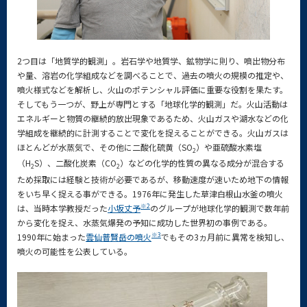
2つ目は「地質学的観測」。岩石学や地質学、鉱物学に則り、噴出物分布
や量、溶岩の化学組成などを調べることで、過去の噴火の規模の推定や、
噴火様式などを解析し、火山のポテンシャル評価に重要な役割を果たす。
そしてもう一つが、野上が専門とする「地球化学的観測」だ。火山活動は
エネルギーと物質の継続的放出現象であるため、火山ガスや湖水などの化
学組成を継続的に計測することで変化を捉えることができる。火山ガスは
ほとんどが水蒸気で、その他に二酸化硫黄（SO
）や亜硫酸水素塩
2
（H
S）、二酸化炭素（CO
）などの化学的性質の異なる成分が混合する
2
2
ため採取には経験と技術が必要であるが、移動速度が速いため地下の情報
をいち早く捉える事ができる。1976年に発生した草津白根山水釜の噴火
※2
は、当時本学教授だった
小坂丈予
のグループが地球化学的観測で数年前
から変化を捉え、水蒸気爆発の予知に成功した世界初の事例である。
※3
1990年に始まった
雲仙普賢岳の噴火
でもその3ヵ月前に異常を検知し、
噴火の可能性を公表している。