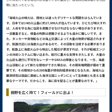
明に当たったという。
「海域火山の噴火は、陸地とは違ったデリケートな問題をはらんでいま
す。日本では14の火山島に約27,000人が住んでいます。ひとたび噴火すれ
ば、人命を守る為に住民を避難させなければならない場合がありますが、
一旦離島すると、帰島の判断は避難させるよりも遥かに難しいです。ま
た、タンカーや貨物船などの海上交通によって大量の物資が輸送されます
が、航路付近には海底火山があるので、その活動を注視する必要がありま
す。航路上に海底火山から噴出した軽石が漂流すれば、それが船舶エンジ
ンの冷却システムに吸い込まれ、航行に重大な支障をきたします。大量の
火山灰も運行に不可欠なレーダーやGNSSの障害となります。一方、海底
火山活動によって新たな陸地ができた場合は、その領有権問題が極めて重
要です。その陸地からの200海里が排他的経済水域となるため、海域火山
観測研究は国益に直結した海洋立国ニッポンにとって生命線とも言える重
要なテーマです。だからこそ、海に目を配ることが重要なのです。」
視野を広く持て！フィールドに出よ！