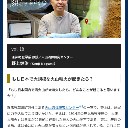
vol.
18
理学院 化学系 教授／火山流体研究センター
野上健治
（Kenji Nogami）
もし日本で大規模な火山噴火が起きたら？
「もし日本国内で活火山が大噴火したら、どんなことが起こると思います
か？」
※1
群馬県草津町郊外にある
火山流体研究センター
の一室で、野上は、語尾
に力を込めてこう問いかけた。例えば、1914年の鹿児島県桜島の「大正
大噴火」は日本が20世紀に経験した最大の火山災害である。東は小笠原の
父島、北は仙台にも火山灰が降ったという記録が残されている。これに匹