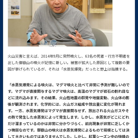
火山災害と言えば、2014年9月に突然噴火し、63名の死者・行方不明者を
出した御嶽山の噴火が記憶に新しい。被害が拡大した原因として複数の要
因が挙げられているが、それは「水蒸気爆発」だったと野上は指摘する。
「水蒸気爆発による噴火は、マグマ噴火と比べて非常に予測が難しいので
す。マグマが直接関与するマグマ噴火は、高温のマグマが岩石の割れ目な
どに流れ込みます。その結果、火山性地震の群発や地盤変動、火山体の膨
張が観測されます。化学的には、火山ガス組成や放出量に変化が現れま
す。一方、水蒸気爆発はマグマが直接関与せず、放出される火山ガスやそ
の熱で発生した水蒸気によって発生します。しかし、水蒸気がどこにどれ
だけ溜まっているのかは非常に分かりづらく、前兆現象が非常に乏しくか
つ微弱なのです。御嶽山の噴火は水蒸気爆発によるもので規模としては決
して大きいものではありませんでした。しかし、紅葉シーズン中の快晴の