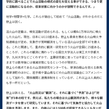
学的に調べることで火山活動の様式の変化を捉える事ができる、つまり更
に活動的になるのか、収束状態に向かうのかが説明できるんです。」
地学+物理学+化学。これらが融合して初めて「火山活動」がわかるのだと
野上は説く。
活火山の定義は、噴気活動が認められる、もしくは概ね1万年以内に噴火
した火山だ。現在、日本には110座ある。野上も委員を務める火山噴火予
知連絡会が定め、気象庁が常時観測をしている活火山は全部で47を数え
る。これと関連して、重点的に観測・研究を行う火山が全国に25座ある。
ところが、これらの観測に携わっている国立大学法人は東工大や京都大
学、九州大学などごくわずかで、主要研究者に至っては不足どころかこの
ままでは数年後には壊滅状態になるというのが現状だ。
野上らの拠点である火山流体研究センターでも、草津白根山を抱える群馬
県草津町のほかに、岩手県や富山県などの火山防災協議会にコアメンバー
として加わり、関係機関と連携体制をとっているが、これ以上は人員的に
も手一杯だという。
野上は訴える。
「火山防災は“観測”と、それに基づく“予測”および“対
策”が3本の柱です。例えば、私たちの場合は火山観測所があり、様々な観
測データを使って研究しています。それに基づいて気象庁と協力して火山
活動を予測します。また、白根山には2,500名が収容できるシェルターが