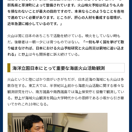
群馬県と草津町によって整備されています。火山噴火予知は何よりも人命
を損なわないことが最大の目的ですので、本来ならこのようなことを各地
で進めていく必要があります。ところが、肝心の人材を養成する環境が、
近年急激に縮小しているのです。」
火山は常に日本のあちこちで活動を続けている。噴火をしていない時も
だ。後継者は一朝一夕には育つものではない。
「一刻も早く国を挙げて取
り組まなければ、日本における火山予知研究と火山防災は窮地に追い込ま
れる」
と野上は今も関係者に訴え続けている。
海洋立国日本にとって重要な海底火山活動観測
火山というと陸にばかり目がいきがちだが、日本近海の海域にも火山は多
数存在する。東工大では、半世紀以上前から海底火山活動に関する様々な
観測研究を行い、南方諸島や南西諸島では海上保安庁と協働で観測してい
る。野上が海域火山観測を岡山大学時代からの恩師である小坂から引き継
いでかれこれ10年になる。