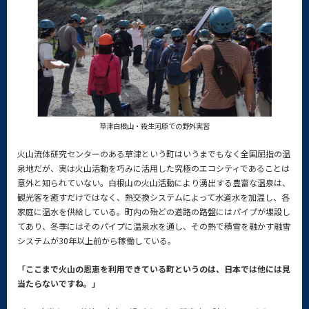
草津白根山・殺生河原での野外実習
火山流体研究センターのある草津という町はいうまでもなく全国屈指の温
泉地だが、実は火山活動を巧みに活用した究極のエコシティであることは
意外と知られていない。白根山の火山活動により湧出する豊富な温泉は、
観光客を癒すだけではなく、熱交換システムによって水道水を加温し、各
家庭に温水を供給している。町内の殆どの道路の路盤にはパイプが埋設し
てあり、冬季にはそのパイプに温泉水を通し、その熱で積雪を融かす融雪
システムが30年以上前から稼働している。
「ここまで火山の恩恵を利用できている町というのは、日本では他には見
当たらないですね。」