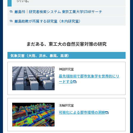
っている。
厳島怜｜研究者検索システム 東京工業大学STARサーチ
厳島助教が所属する研究室（木内研究室）
まだある、東工大の自然災害対策の研究
気象災害（大雨、洪水、暴風、高潮）
神田研究室
最先端技術で都市気象学を世界的にリ
ードする
浅輪研究室
可視化による都市環境の洞察