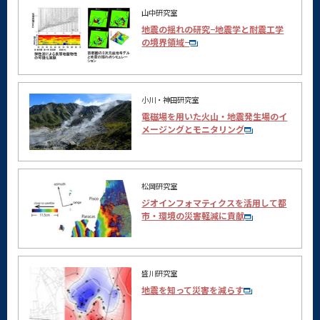
山中研究室
地震の揺れの研究−地震学と耐震工学
の境界領域−
小川・神田研究室
電磁場を用いた火山・地震発生場のイ
メージングとモニタリング
松岡研究室
ジオインフォマティクスを活用して都
市・環境の災害軽減に貢献
盛川研究室
地震を知って災害を減らす