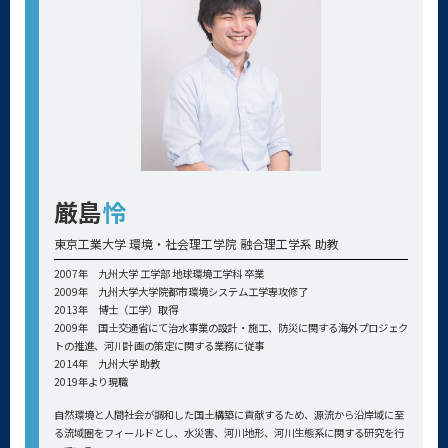
厳島
怜
東京工業大学 環境・社会理工学院 融合理工学系 助教
2007年 九州大学 工学部 地球環境工学科 卒業
2009年 九州大学大学院都市環境システム工学専攻修了
2013年 博士（工学）取得
2009年 国土交通省にて治水事業の設計・施工、防災に関する海外プロジェク
トの推進、河川計画の策定に関する業務に従事
2014年 九州大学 助教
2019年より現職
自然環境と人間社会が調和した国土構築に貢献するため、源流から沿岸域に至
る流域圏をフィールドとし、水災害、河川地形、河川生態系に関する研究を行