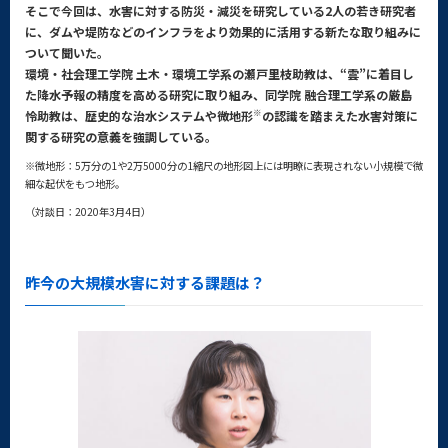
そこで今回は、水害に対する防災・減災を研究している2人の若き研究者
に、ダムや堤防などのインフラをより効果的に活用する新たな取り組みに
ついて聞いた。
環境・社会理工学院 土木・環境工学系の瀬戸里枝助教は、“雲”に着目し
た降水予報の精度を高める研究に取り組み、同学院 融合理工学系の厳島
※
怜助教は、歴史的な治水システムや微地形
の認識を踏まえた水害対策に
関する研究の意義を強調している。
※微地形：5万分の1や2万5000分の1縮尺の地形図上には明瞭に表現されない小規模で微
細な起伏をもつ地形。
（対談日：2020年3月4日）
昨今の大規模水害に対する課題は？