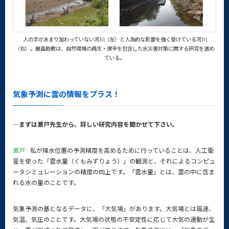
人の手があまり加わっていない河川（左）と人為的な影響を強く受けている河川
（右）。
厳島助教は、自然環境の再生・保全を包含した水災害対策に関する研究を進め
ている。
気象予測に雲の情報をプラス！
—まずは瀬戸先生から、詳しい研究内容を聞かせて下さい。
瀬戸
私が降水位置の予測精度を高めるために行っていることは、人工衛
星を使った「雲水量（くもみずりょう）」の観測と、それによるコンピュ
ータシミュレーションの精度の向上です。「雲水量」とは、雲の中に含ま
れる水の量のことです。
気象予測の基となるデータに、「大気場」があります。大気場とは風速、
気温、気圧のことです。大気場の状態の不安定性に応じて大気の運動が生