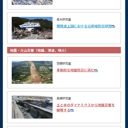
高木研究室
開発途上国における沿岸域防災研究
地震・火山災害（地盤、津波、噴火）
笠間研究室
革新的な地盤防災に挑む
高橋研究室
土と水のダイナミクスから地盤災害を
解明する