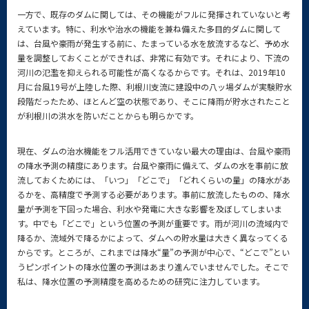
一方で、既存のダムに関しては、その機能がフルに発揮されていないと考
えています。特に、利水や治水の機能を兼ね備えた多目的ダムに関して
は、台風や豪雨が発生する前に、たまっている水を放流するなど、予め水
量を調整しておくことができれば、非常に有効です。それにより、下流の
河川の氾濫を抑えられる可能性が高くなるからです。それは、2019年10
月に台風19号が上陸した際、利根川支流に建設中の八ッ場ダムが実験貯水
段階だったため、ほとんど空の状態であり、そこに降雨が貯水されたこと
が利根川の洪水を防いだことからも明らかです。
現在、ダムの治水機能をフル活用できていない最大の理由は、台風や豪雨
の降水予測の精度にあります。台風や豪雨に備えて、ダムの水を事前に放
流しておくためには、「いつ」「どこで」「どれくらいの量」の降水があ
るかを、高精度で予測する必要があります。事前に放流したものの、降水
量が予測を下回った場合、利水や発電に大きな影響を及ぼしてしまいま
す。中でも「どこで」という位置の予測が重要です。雨が河川の流域内で
降るか、流域外で降るかによって、ダムへの貯水量は大きく異なってくる
からです。ところが、これまでは降水“量”の予測が中心で、“どこで”とい
うピンポイントの降水位置の予測はあまり進んでいませんでした。そこで
私は、降水位置の予測精度を高めるための研究に注力しています。