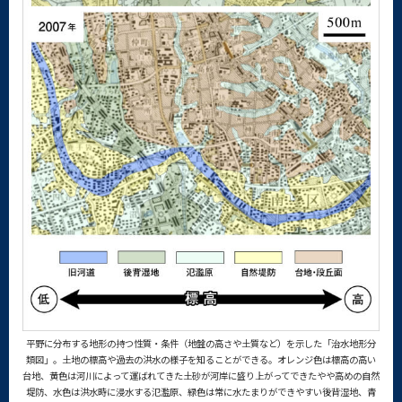
平野に分布する地形の持つ性質・条件（地盤の高さや土質など）を示した「治水地形分
類図」。土地の標高や過去の洪水の様子を知ることができる。オレンジ色は標高の高い
台地、黄色は河川によって運ばれてきた土砂が河岸に盛り上がってできたやや高めの自然
堤防、水色は洪水時に浸水する氾濫原、緑色は常に水たまりができやすい後背湿地、青