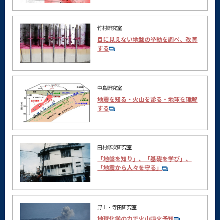
竹村研究室
目に見えない地盤の挙動を調べ、改善
する
中島研究室
地震を知る・火山を診る・地球を理解
する
田村修次研究室
「地盤を知り」、「基礎を学び」、
「地震から人々を守る」
野上・寺田研究室
地球化学の力で火山噴火予知