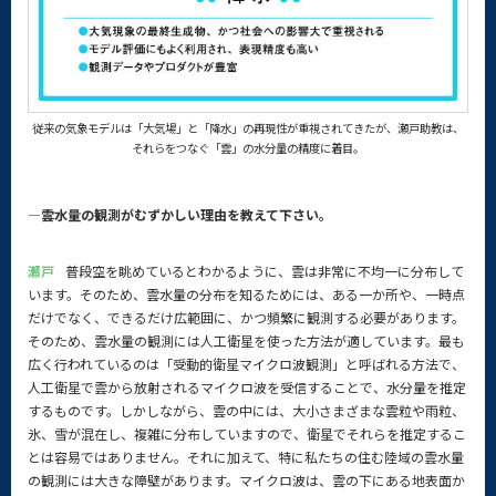
従来の気象モデルは「大気場」と「降水」の再現性が重視されてきたが、
瀬戸助教は、
それらをつなぐ「雲」の水分量の精度に着目。
—雲水量の観測がむずかしい理由を教えて下さい。
瀬戸
普段空を眺めているとわかるように、雲は非常に不均一に分布して
います。そのため、雲水量の分布を知るためには、ある一か所や、一時点
だけでなく、できるだけ広範囲に、かつ頻繁に観測する必要があります。
そのため、雲水量の観測には人工衛星を使った方法が適しています。最も
広く行われているのは「受動的衛星マイクロ波観測」と呼ばれる方法で、
人工衛星で雲から放射されるマイクロ波を受信することで、水分量を推定
するものです。しかしながら、雲の中には、大小さまざまな雲粒や雨粒、
氷、雪が混在し、複雑に分布していますので、衛星でそれらを推定するこ
とは容易ではありません。それに加えて、特に私たちの住む陸域の雲水量
の観測には大きな障壁があります。マイクロ波は、雲の下にある地表面か