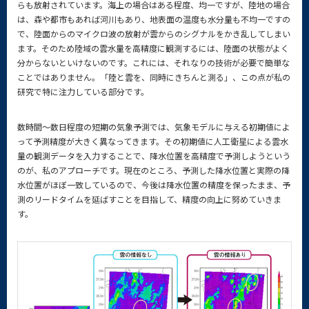
らも放射されています。海上の場合はある程度、均一ですが、陸地の場合
は、森や都市もあれば河川もあり、地表面の温度も水分量も不均一ですの
で、陸面からのマイクロ波の放射が雲からのシグナルをかき乱してしまい
ます。そのため陸域の雲水量を高精度に観測するには、陸面の状態がよく
分からないといけないのです。これには、それなりの技術が必要で簡単な
ことではありません。「陸と雲を、同時にきちんと測る」、この点が私の
研究で特に注力している部分です。
数時間～数日程度の短期の気象予測では、気象モデルに与える初期値によ
って予測精度が大きく異なってきます。その初期値に人工衛星による雲水
量の観測データを入力することで、降水位置を高精度で予測しようという
のが、私のアプローチです。現在のところ、予測した降水位置と実際の降
水位置がほぼ一致しているので、今後は降水位置の精度を保ったまま、予
測のリードタイムを延ばすことを目指して、精度の向上に努めていきま
す。