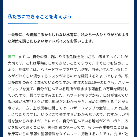
私たちにできることを考えよう
—最後に、今後起こるかもしれない水害に、私たち一人ひとりがどのよう
な対策を講じたらよいかアドバイスをお願いします。
瀬戸
まずは、自分の身に起こりうる危険を洗いざらい考えておくことが
大切です。これは平時にしかできないことですので、すぐにでも始めまし
ょう。具体的には、ハザードマップを見て、現在、自分が住んでいるとこ
ろがどれくらい浸水するリスクがあるのかを確認するとよいでしょう。私
は多摩川の近くに住んでいるのですが、昨年の台風19号のときも、ハザー
ドマップを見て、自分が住んでいる場所が浸水する可能性の有無を確認し
ていたので、慌てずにすみました。ハザードマップから、自分が住んでい
る地域が水害リスクが高い地域だとわかったら、早めに避難することが大
事です。一方、土砂災害に関しては、ハザードマップの危険エリアは広範
囲にわたりますし、いつどこで発生するかわからないので、むずかしい判
断を強いられますが、とにかく、自分が住んでいる地域がどういうところ
かを知っておくことが、災害対策の第一歩です。もう一点重要なことは気
象庁等からの予報や警報情報をタイムリーに把握することです。先ほど述