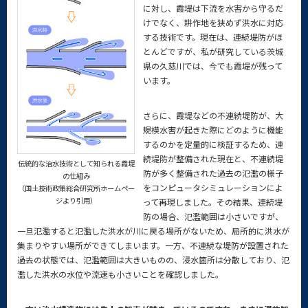
に対し、霞堤は下流を水害から守るだ
けでなく、耕作地を狭めず洪水に対応
する技術です。現在は、連続堤防がほ
とんどですが、私が研究している茨城
県の久慈川では、今でも霞堤が残って
います。
さらに、霞堤などの不連続堤防が、大
規模水害が起きた際にどのように機能
するのかを定量的に検証するため、連
続堤防が整備された現在と、不連続堤
伝統的な治水技術として知られる霞堤
防が多く整備された過去の氾濫の様子
の仕組み
をコンピュータシミュレーションによ
（国土技術政策総合研究所ホームペー
ジより引用）
って再現しました。その結果、連続堤
防の場合、氾濫範囲は小さいですが、
一旦氾濫すると氾濫した洪水が川に戻る場所がないため、局所的に洪水が
集まりやすい場所ができてしまいます。一方、不連続な堤防が設置された
過去の状態では、氾濫範囲は大きいものの、浸水箇所は分散しており、氾
濫した洪水の水位や流速も小さいことを確認しました。