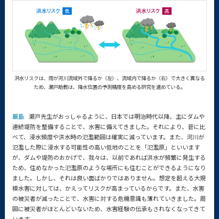
洪水リスクは、雨が河川流域外で降るか（左）、流域内で降るか（右）で大きく異なる
ため、瀬戸助教は、降水位置の予測精度を高める研究を進めている。
厳島
瀬戸先生がおっしゃるように、日本では明治時代以降、主にダムや
連続堤防を整備することで、水害に備えてきました。それにより、昔に比
べて、浸水頻度や洪水時の氾濫範囲は確実に減っています。また、河川が
氾濫した際に浸水する可能性の高い低地のことを「氾濫原」といいます
が、ダムや堤防のおかげで、我々は、以前であれば洪水が頻繁に発生する
ため、住めなかった氾濫原のような場所にも住むことができるようになり
ました。しかし、それは良い面ばかりではありません。想定を超える大規
模水害に対しては、かえってリスクが高まっているからです。また、水害
の被災者が減ったことで、水害に対する危機意識も薄れていきました。周
囲に被災者がほとんどいないため、水害経験の伝承もされなくなってきて
います。