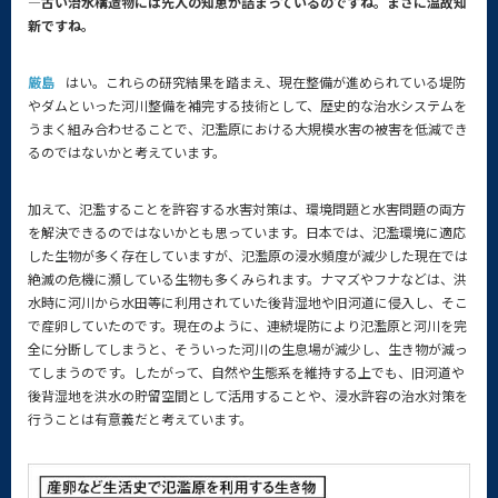
—古い治水構造物には先人の知恵が詰まっているのですね。まさに温故知
新ですね。
厳島
はい。これらの研究結果を踏まえ、現在整備が進められている堤防
やダムといった河川整備を補完する技術として、歴史的な治水システムを
うまく組み合わせることで、氾濫原における大規模水害の被害を低減でき
るのではないかと考えています。
加えて、氾濫することを許容する水害対策は、環境問題と水害問題の両方
を解決できるのではないかとも思っています。日本では、氾濫環境に適応
した生物が多く存在していますが、氾濫原の浸水頻度が減少した現在では
絶滅の危機に瀕している生物も多くみられます。ナマズやフナなどは、洪
水時に河川から水田等に利用されていた後背湿地や旧河道に侵入し、そこ
で産卵していたのです。現在のように、連続堤防により氾濫原と河川を完
全に分断してしまうと、そういった河川の生息場が減少し、生き物が減っ
てしまうのです。したがって、自然や生態系を維持する上でも、旧河道や
後背湿地を洪水の貯留空間として活用することや、浸水許容の治水対策を
行うことは有意義だと考えています。