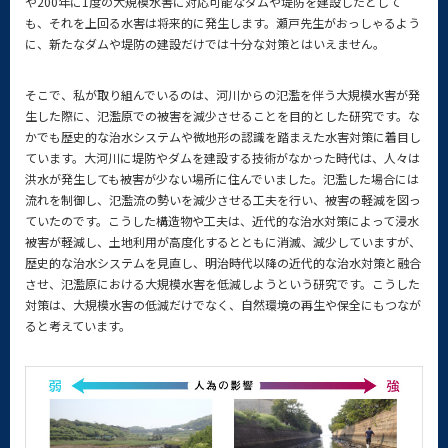
や200年に1度の大規模水害に対応可能なダムや堤防を建設したとして
も、それを上回る水害は将来的に発生します。瀬戸先生がおっしゃるよう
に、新たなダムや堤防の建設だけでは十分な対策とはいえません。
そこで、私が取り組んでいるのは、河川からの氾濫を伴う大規模水害が発
生した際に、氾濫原での被害を減少させることを目的とした研究です。な
かでも歴史的な治水システムや微地形の認識を踏まえた水害対策に着目し
ています。大河川に堤防やダムを建設する技術がなかった時代は、人々は
洪水が発生しても被害が少ない場所に住んでいました。氾濫した場合には
流れを制御し、氾濫流の勢いを減少させる工夫を行い、被害の軽減を図っ
ていたのです。こうした構造物や工夫は、近代的な治水対策によって浸水
被害が軽減し、土地利用が高度化するとともに消滅、減少していますが、
歴史的な治水システムを見直し、明治時代以降の近代的な治水対策と融合
させ、氾濫原における大規模水害を低減しようという研究です。こうした
対策は、大規模水害の低減だけでなく、自然環境の再生や保全にもつなが
ると考えています。