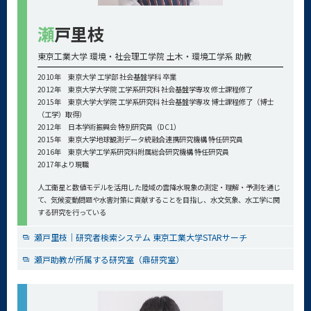
瀬
戸里枝
東京工業大学 環境・社会理工学院 土木・環境工学系 助教
2010年 東京大学 工学部 社会基盤学科 卒業
2012年 東京大学大学院 工学系研究科 社会基盤学専攻 修士課程修了
2015年 東京大学大学院 工学系研究科 社会基盤学専攻 博士課程修了（博士
（工学）取得）
2012年 日本学術振興会 特別研究員（DC1）
2015年 東京大学地球観測データ統融合連携研究機構 特任研究員
2016年 東京大学工学系研究科附属総合研究機構 特任研究員
2017年より現職
人工衛星と数値モデルを活用した陸域の雲降水現象の測定・理解・予測を通じ
て、気候変動問題や水害対策に貢献することを目指し、水文気象、水工学に関
する研究を行っている
瀬戸里枝｜研究者検索システム 東京工業大学STARサーチ
瀬戸助教が所属する研究室（鼎研究室）