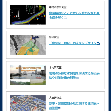
中村恭志研究室
水環境の今とこれからを水のながれか
ら読み解く
鼎研究室
「水惑星・地球」の未来をデザイン
木内研究室
地域の多様な水問題を解決する評価手
法や対策技術の開発
大風研究室
都市・建築空間の風に関する諸問題へ
の挑戦