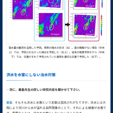
雲水量の観測を活用した予測。実際の降水の状況（左）。雲の情報がない場合（中央
上）では、予測されなかった降水を予測した（右上）。従来の現業予測モデル（中央
下）では、位置がずれて予測されていた豪雨を適切な位置で予測した（右下）。
洪水を水害にしない治水対策
—次に、厳島先生の詳しい研究内容を聞かせて下さい。
厳島
そもそも洪水と水害という言葉は混同されがちですが、洪水とは大
雨により河川から水が溢れる自然現象のことで、それによる被害が水害で
す。重要なことは、洪水を水害にしないということです。