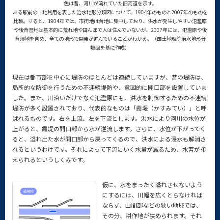
色は昔、河川が流れていた旧河道を示す。
ある駅前の土地利用を表した治水地形分類図について、1904年のものと2007年のものを
比較。すると、1904年では、市街地は台地に集中しており、洪水が発生しやすい氾濫原
や後背湿地は基本的に荒れ地や田んぼで人は住んでいないが、2007年には、氾濫原や後
背湿地を含め、全ての地形で開発が進んでいることがわかる。（国土地理院治水地形分
類図を基に作成）
現在は都市部を中心に堤防のほとんどは連続していますが、昔の堤防は、
局所的な防御を行うための不連続堤防や、意図的に開口部を設置していま
した。また、川沿いだけでなく氾濫原にも、洪水を制御するための不連続
堤防が多く設置されており、代表的なものは「霞堤（かすみてい）」と呼
ばれるものです。右を上流、左を下流とします。洪水により河川の水位が
上がると、霞堤の開口部から水が逆流します。さらに、水位が下がってく
ると、溢れ出た水が開口部から戻ってくるので、洪水による浸水も解消さ
れるというわけです。それによって下流にいく水量が減るため、水害が抑
えられるというしくみです。
仮に、水をまったく溢れさせないよう
にするには、川幅を広くとらなければ
ならず、山間部などの狭い地域では、
その分、耕作地が狭められます。それ