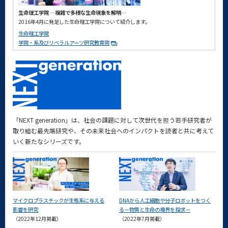
生命理工学院 ―複雑で多様な生命現象を解明―
2016年4月に発足した生命理工学院について紹介します。
生命理工学院
学院・系及びリベラルアーツ研究教育院
「NEXT generation」は、社会の課題に対して次世代を担う若手研究者が
取り組む最先端研究や、その未来社会へのインパクトを読者と共に考えて
いく新たなシリーズです。
マイクロプラスチックが生態系に与える
DNAから人工細胞や分子ロボットをつく
影響を研究
る－物質と生命の境界を探求－
（2022年12月掲載）
（2022年7月掲載）