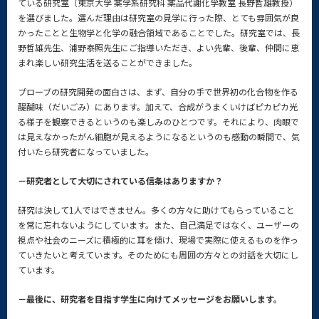
ている研究室（東京大学 薬学系研究科 薬品代謝化学教室 長野哲雄教授）
を選びました。選んだ理由は研究室の見学に行った際、とても雰囲気が良
かったことと生物学と化学の融合領域であることでした。研究室では、長
野哲雄先生、浦野泰照先生にご指導いただき、よい先輩、後輩、仲間に恵
まれ楽しい研究生活を送ることができました。
プローブの研究開発の面白さは、まず、自分の手で世界初の化合物を作る
醍醐味（だいごみ）にあります。加えて、合成がうまくいけばピカピカ光
る様子を観察できるというのも楽しみのひとつです。それにより、肉眼で
は見えなかったがん細胞が見えるようになるというのも感動の瞬間で、気
付いたら研究者になっていました。
－研究者として大切にされている信条はありますか？
研究は決して1人ではできません。多くの方々に助けてもらっていること
を常に忘れないようにしています。また、自己満足ではなく、ユーザーの
視点や社会のニーズに積極的に耳を傾け、現場で実際に使えるものを作っ
ていきたいと考えています。そのためにも周囲の方々との対話を大切にし
ています。
－最後に、研究者を目指す学生に向けてメッセージをお願いします。