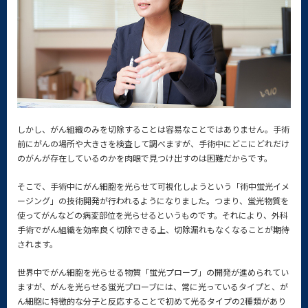
しかし、がん組織のみを切除することは容易なことではありません。手術
前にがんの場所や大きさを検査して調べますが、手術中にどこにどれだけ
のがんが存在しているのかを肉眼で見つけ出すのは困難だからです。
そこで、手術中にがん細胞を光らせて可視化しようという「術中蛍光イメ
ージング」の技術開発が行われるようになりました。つまり、蛍光物質を
使ってがんなどの病変部位を光らせるというものです。それにより、外科
手術でがん組織を効率良く切除できる上、切除漏れもなくなることが期待
されます。
世界中でがん細胞を光らせる物質「蛍光プローブ」の開発が進められてい
ますが、がんを光らせる蛍光プローブには、常に光っているタイプと、が
ん細胞に特徴的な分子と反応することで初めて光るタイプの2種類があり