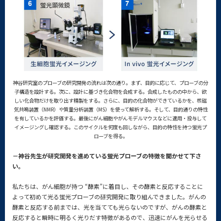
神谷研究室のプローブの研究開発の流れは次の通り。まず、目的に応じて、プローブの分
子構造を設計する。次に、設計に基づき化合物を合成する。合成したものの中から、欲
しい化合物だけを取り出す精製をする。さらに、目的の化合物ができているかを、核磁
気共鳴装置（NMR）や質量分析装置（MS）を使って解析する。そして、目的通りの特性
を有しているかを評価する。最後にがん細胞やがんモデルマウスなどに適用・投与して
イメージングし確認する。このサイクルを何度も回しながら、目的の特性を持つ蛍光プ
ローブを得る。
－神谷先生が研究開発を進めている蛍光プローブの特徴を聞かせて下さ
い。
私たちは、がん細胞が持つ “酵素”に着目し、その酵素と反応することに
よって初めて光る蛍光プローブの研究開発に取り組んできました。がんの
酵素と反応する前までは、光を当てても光らないのですが、がんの酵素と
反応すると瞬時に明るく光りだす特徴があるので、迅速にがんを光らせる