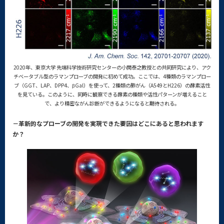
2020年、東京大学 先端科学技術研究センターの小関泰之教授との共同研究により、アク
チベータブル型のラマンプローブの開発に初めて成功。ここでは、4種類のラマンプロー
ブ（GGT、LAP、DPP4、βGal）を使って、2種類の肺がん（A549とH226）の酵素活性
を見ている。このように、同時に観察できる酵素の種類や活性パターンが増えること
で、より精密ながん診断ができるようになると期待される。
－革新的なプローブの開発を実現できた要因はどこにあると思われます
か？