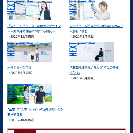
「人とコンピュータ」の関係をデザイン
エクソソーム研究でがん転移のメカニズ
－人間自身の理解につながる研究－
ム解明に挑む
（2021年12月掲載）
（2021年5月掲載）
水害から人を守る
伊藤亜紗准教授が考える“本当の多様
（2020年5月掲載）
性”とは
（2020年3月掲載）
“企業”と“大学”それぞれの道を歩む2人の
若き研究者
（2019年10月掲載）