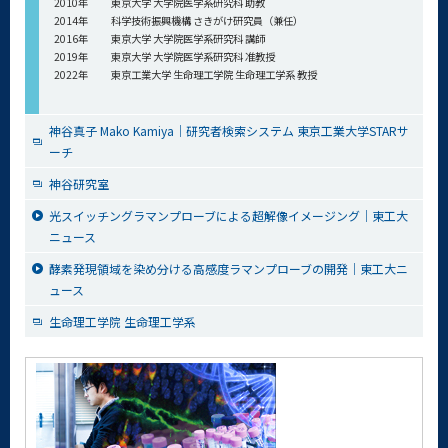
2010年
東京大学 大学院医学系研究科 助教
2014年
科学技術振興機構 さきがけ研究員（兼任）
2016年
東京大学 大学院医学系研究科 講師
2019年
東京大学 大学院医学系研究科 准教授
2022年
東京工業大学 生命理工学院 生命理工学系 教授
神谷真子 Mako Kamiya｜研究者検索システム 東京工業大学STARサ
ーチ
神谷研究室
光スイッチングラマンプローブによる超解像イメージング｜東工大
ニュース
酵素発現領域を染め分ける高感度ラマンプローブの開発｜東工大ニ
ュース
生命理工学院 生命理工学系