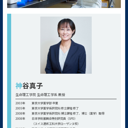
神
谷真子
生命理工学院 生命理工学系 教授
2003年
東京大学薬学部 卒業
2005年
東京大学薬学系研究科 修士課程 修了
2008年
東京大学薬学系研究科 博士課程 修了、博士（薬学）取得
2008年
日本学術振興会特別研究員（SPD）
（スイス連邦工科大学ローザンヌ校）