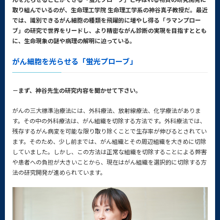
取り組んでいるのが、生命理工学院 生命理工学系の神谷真子教授だ。最近
では、識別できるがん細胞の種類を飛躍的に増やし得る「ラマンプロー
ブ」の研究で世界をリードし、より精密ながん診断の実現を目指すととも
に、生命現象の謎や病理の解明に迫っている。
がん細胞を光らせる「蛍光プローブ」
－まず、神谷先生の研究内容を聞かせて下さい。
がんの三大標準治療法には、外科療法、放射線療法、化学療法がありま
す。その中の外科療法は、がん組織を切除する方法です。外科療法では、
残存するがん病変を可能な限り取り除くことで生存率が伸びるとされてい
ます。そのため、少し前までは、がん組織とその周辺組織を大きめに切除
していました。しかし、この方法は正常な組織を切除することによる弊害
や患者への負担が大きいことから、現在はがん組織を選択的に切除する方
法の研究開発が進められています。