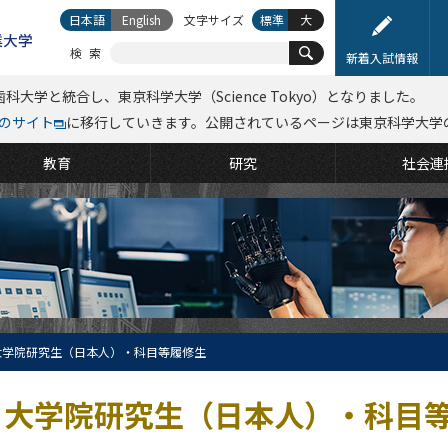
日本語
English
文字サイズ
標準
大
検索
新着入試情報
科大学と統合し、東京科学大学（Science Tokyo）となりました。
kyoのサイト
に移行していきます。公開されているページは東京科学大学
教育
研究
社会連
大学院研究生（日本人）・科目等履修生
大学院研究生（日本人）・科目