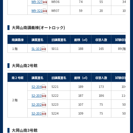
W9-327
W936
74
55
34
W9-321
W937
59
20
10
大岡山南講義棟(オートロック)
南講義棟
講義室名
旧講義室名
面積（㎡)
収容人数
試験収容人数
１階
SL-101
S011
188
165
89(階段)
大岡山南2号館
南２号館
講義室名
旧講義室名
面積（㎡)
収容人数
試験収容人数
S2-204
S221
189
173
106
S2-203
S222
187
186
114
２階
S2-202
S223
107
75
50
S2-201
S224
109
75
50
大岡山南3号館