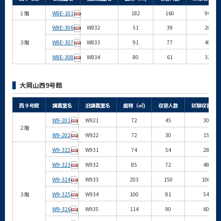
１階
W8E-101
182
160
96
W8E-306
W832
51
39
20
３階
W8E-307
W833
91
77
40
W8E-308
W834
80
61
32
大岡山西9号館
西９号館
講義室名
旧講義室名
面積（㎡)
収容人数
試験収容人数
W9-201
W921
72
45
30
２階
W9-202
W922
72
30
15
W9-322
W931
74
54
28
W9-323
W932
85
72
48
W9-324
W933
203
150
100
３階
W9-325
W934
100
81
54
W9-326
W935
114
90
60