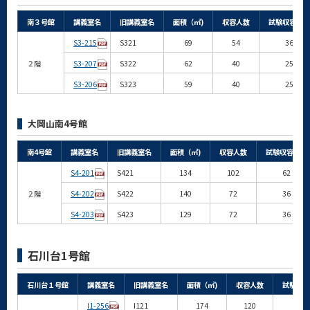
南３号館
講義室名
旧講義室名
面積（㎡)
収容人数
試験収容人数
S3-215
S321
69
54
36
２階
S3-207
S322
62
40
25
S3-206
S323
59
40
25
大岡山南4号館
南4号館
講義室名
旧講義室名
面積（㎡)
収容人数
試験収容人数
S4-201
S421
134
102
62
２階
S4-202
S422
140
72
36
S4-203
S423
129
72
36
石川台1号館
石川台１号館
講義室名
旧講義室名
面積（㎡)
収容人数
試験収容
I1-256
I121
174
120
80