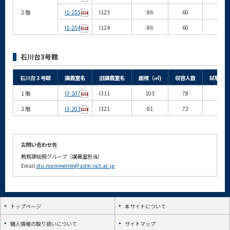
２階
I1-255
I123
86
60
40
I1-254
I124
86
60
40
石川台3号館
石川台３号館
講義室名
旧講義室名
面積（㎡)
収容人数
試験収容
１階
I3-107
I311
103
78
52
２階
I3-203
I321
81
72
48
お問い合わせ先
教務課総務グループ（講義室担当）
Email
stu.roommente@adm.isct.ac.jp
トップページ
本サイトについて
個人情報の取り扱いについて
サイトマップ