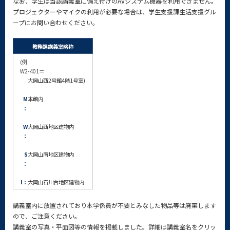
なお、学生は当該講義室に備え付けのAVシステム機器を利用できません。
プロジェクターやマイクの利用が必要な場合は、学生支援課生活支援グル
ープにお問い合わせください。
教務課講義室略称
(例
W2-401＝
大岡山西2号館4階1号室)
M
本館内
：
W
大岡山西地区建物内
：
S
大岡山南地区建物内
：
I：
大岡山石川台地区建物内
講義室内に放置されており本学係員が不要とみなした物品等は廃棄します
ので、ご注意ください。
講義室の写真・平面図等の情報を掲載しました。詳細は講義室名をクリッ