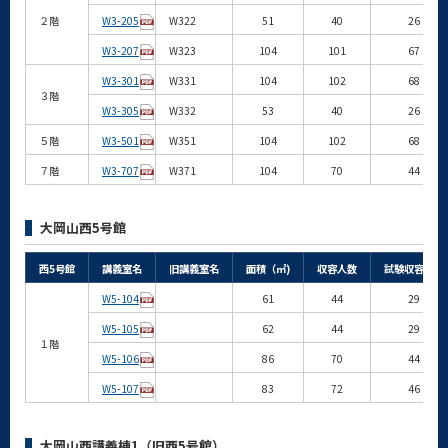
２階
W3-205
W322
51
40
26
W3-207
W323
104
101
67
W3-301
W331
104
102
68
３階
W3-305
W332
53
40
26
５階
W3-501
W351
104
102
68
７階
W3-707
W371
104
70
44
大岡山西5号館
西5号館
講義室名
旧講義室名
面積（㎡)
収容人数
試験収容人数
W5-104
61
44
29
W5-105
62
44
29
１階
W5-106
86
70
44
W5-107
83
72
46
大岡山西講義棟1（旧西5号館）