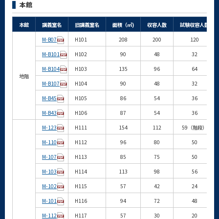
本館
本館
講義室名
旧講義室名
面積（㎡)
収容人数
試験収容人数
M-B07
H101
208
200
120
M-B101
H102
90
48
32
M-B104
H103
135
96
64
地階
M-B107
H104
90
48
32
M-B45
H105
86
54
36
M-B43
H106
87
54
36
M-123
H111
154
112
59（階段）
M-110
H112
96
80
50
M-107
H113
85
75
50
M-103
H114
113
98
56
M-102
H115
57
42
24
M-101
H116
94
72
48
M-112
H117
57
30
20