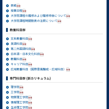
表紙
授業日程
大学院課程の履修および履修申告について
大学院課程時間割表の注釈について
教養科目群
文系教養科目
英語科目
第二外国語科目
日本語・日本文化科目
教職科目
キャリア科目
広域教養科目（国際意識醸成・広域科目）
専門科目群 (新カリキュラム)
理学院
工学院
物質理工学院
情報理工学院
生命理工学院