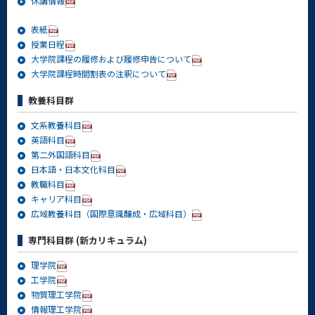
休講情報
表紙
授業日程
大学院課程の履修および履修申告について
大学院課程時間割表の注釈について
教養科目群
文系教養科目
英語科目
第二外国語科目
日本語・日本文化科目
教職科目
キャリア科目
広域教養科目（国際意識醸成・広域科目）
専門科目群 (新カリキュラム)
理学院
工学院
物質理工学院
情報理工学院