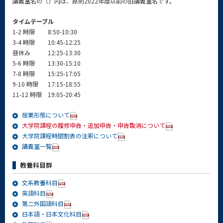
講義室名の（）内は、原則2022年度以前の旧講義室名です。
タイムテーブル
1-2 時限
8:50-10:30
3-4 時限
10:45-12:25
昼休み
12:25-13:30
5-6 時限
13:30-15:10
7-8 時限
15:25-17:05
9-10 時限
17:15-18:55
11-12 時限
19:05-20:45
授業形態について
大学院課程の履修申告・追加申告・申告取消について
大学院課程時間割表の注釈について
講義室一覧
教養科目群
文系教養科目
英語科目
第二外国語科目
日本語・日本文化科目