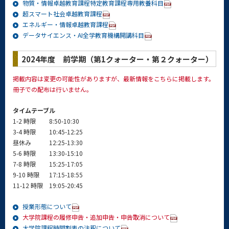
物質・情報卓越教育課程特定教育課程専用教養科目
超スマート社会卓越教育課程
エネルギー・情報卓越教育課程
データサイエンス・AI全学教育機構開講科目
2024年度 前学期（第1クォーター・第２クォーター）
掲載内容は変更の可能性がありますが、最新情報をこちらに掲載します。
冊子での配布は行いません。
タイムテーブル
1-2 時限
8:50-10:30
3-4 時限
10:45-12:25
昼休み
12:25-13:30
5-6 時限
13:30-15:10
7-8 時限
15:25-17:05
9-10 時限
17:15-18:55
11-12 時限
19:05-20:45
授業形態について
大学院課程の履修申告・追加申告・申告取消について
大学院課程時間割表の注釈について