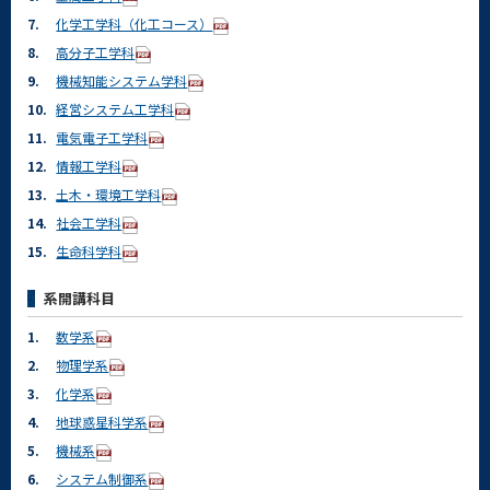
7.
化学工学科（化工コース）
8.
高分子工学科
9.
機械知能システム学科
10.
経営システム工学科
11.
電気電子工学科
12.
情報工学科
13.
土木・環境工学科
14.
社会工学科
15.
生命科学科
系開講科目
1.
数学系
2.
物理学系
3.
化学系
4.
地球惑星科学系
5.
機械系
6.
システム制御系