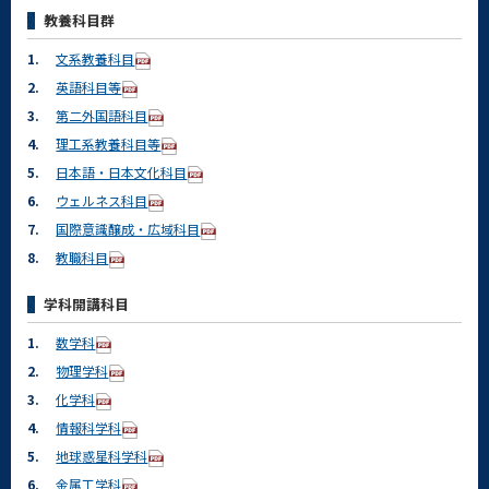
教養科目群
1.
文系教養科目
2.
英語科目等
3.
第二外国語科目
4.
理工系教養科目等
5.
日本語・日本文化科目
6.
ウェルネス科目
7.
国際意識醸成・広域科目
8.
教職科目
学科開講科目
1.
数学科
2.
物理学科
3.
化学科
4.
情報科学科
5.
地球惑星科学科
6.
金属工学科