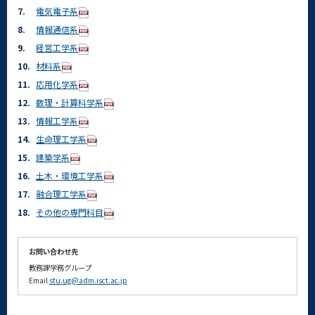
7.
電気電子系
8.
情報通信系
9.
経営工学系
10.
材料系
11.
応用化学系
12.
数理・計算科学系
13.
情報工学系
14.
生命理工学系
15.
建築学系
16.
土木・環境工学系
17.
融合理工学系
18.
その他の専門科目
お問い合わせ先
教務課学務グループ
Email
stu.ug@adm.isct.ac.jp