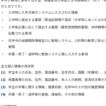
本学が取得し保有する学生、保護者及び保証人又は連絡先人（以下「
のとおりです。
・
入学時に入学手続きシステムに入力された情報
・
入学時に提出する書類（累加記録等や高校（大学院にあっては大
・
入学後必要に応じて提出する書類（履修登録関係書類、休学願等
記載される事項
・
在学中の成績関係情報並びに教務システム、LMS等の教育に係る
報等
・
卒業・修了・退学時に教務システム等に入力する事項
主な個人情報の具体例
(1)
学生本人の氏名、住所、電話番号、生年月日、国籍（本籍地）、
(2)
保護者等の氏名、住所、電話番号、本人との続柄、経済状況等そ
(3)
学生の学業に関する情報、健康診断、在学中のその他の履歴情報
(4)
卒業・修了・退学後の進路、連絡先、その他の情報