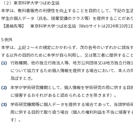
（２）東京科学大学つばめ生協
本学は、教科書販売の利便性を向上することを目的として、下記の生
学生の個人データ（氏名、授業受講のクラス等）を提供することがあ
【連絡先等】 東京科学大学つばめ生協（Webサイトは2024年10月1
5.例外
本学は、上記２～４の規定にかかわらず、次の各号のいずれかに該当す
する以外の目的のために本学が自ら利用し、又は第三者に提供するこ
(1)
行政機関、他の独立行政法人等、地方公共団体又は地方独立行政
について協力するため個人情報を提供する場合において、本人の
及ぼすとき。
(2)
本学が学術研究機関として、個人情報を学術研究の用に供する目
に侵害するおそれがあると認められるときを除きます）。
(3)
学術研究機関等に個人データを提供する場合であって、当該学術
用に供する目的で取り扱う場合（個人の権利利益を不当に侵害す
す）。