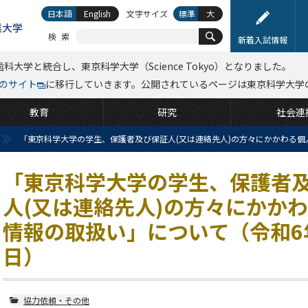
日本語
English
文字サイズ
標準
大
検索
新着入試情報
科大学と統合し、東京科学大学（Science Tokyo）となりました。
kyoのサイト
に移行していきます。公開されているページは東京科学大学
教育
研究
社会連
「東京科学大学の学生、保護者及び保証人(又は連絡先人)の方々にかかわる個
「東京科学大学の学生、保護者
人(又は連絡先人)の方々にかか
情報の取扱い」について（令和6年
日）
協力依頼・その他