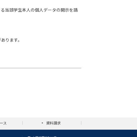
する当該学生本人の個人データの開示を請
があります。
ース
資料請求