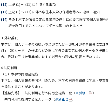
(12)
上記 (1) ～ (11) に付随する事項
(13)
上記 (1) ～ (12) に伴う学生本人及び保護者等への連絡・通知
(14)
その他本学が法令の定める業務の遂行に必要な限度で個人情報を
報を利用することについて相当な理由のあるとき
3. 外部委託
本学は、個人データの取扱いの全部または一部を外部の事業者に委託
証」（ICカード）の作成などの際に学外の事業者に個人データを提供
合、委託を受けた事業者に対する必要かつ適切な監督を行います。
4.共同利用
（１）本学の同窓会組織
本学は、個人情報の共同利用のため、本学の同窓会組織に学生・卒業
を提供することがあります。
【連絡先等】 共同利用を行う同窓会組織一覧（
※別紙１
）
共同利用で提供する個人データ（
※別紙２
）