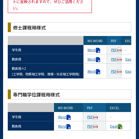
トに反映されますので、ぜひご活用くださ
い。
修士課程用様式
MS-WORD
PDF
EXCEL
学生用
Word
PDF
-
教員用
Word
PDF
Excel
教員用※2
Word
PDF
Excel
(工学院、物質理工学院、環境・社会理工学院用)
専門職学位課程用様式
MS-WORD
PDF
EXCEL
学生用
Word
PDF
-
教員用
Word
PDF
Excel