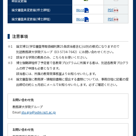
題目変更届
論文審査員変更届(修士課程)
Word
PDF
論文審査員変更届(博士課程)
Word
PDF
注意事項
※1
論文博士(学位審査等取扱細則第25条該当者含む)は別の様式になりますので
別途教務課大学院グループ（03-5734-7642）にお問い合わせください。
※2
該当する学院の教員のみ、こちらをお使いください。
※3
博士後期課程修了予定者で各教育プログラムに所属する者は、別途各教育プログラ
ムの修了申請も必要となります。
該当者には、所属の教育院事務室よりお知らせいたします。
※4
論文審査後に教務課・情報図書館に提出する書類については、事務日程に記載の提
出締切の約１ヵ月前にメールでお知らせいたします。必ずご確認ください。
お問い合わせ先
教務課大学院グループ
Email
stu.gra@adm.isct.ac.jp
お問い合わせ先