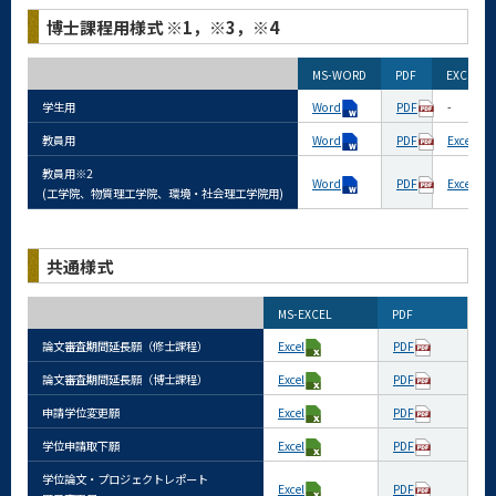
博士課程用様式 ※1，※3，※4
MS-WORD
PDF
EXCEL
学生用
Word
PDF
-
教員用
Word
PDF
Excel
教員用※2
Word
PDF
Excel
(工学院、物質理工学院、環境・社会理工学院用)
共通様式
MS-EXCEL
PDF
論文審査期間延長願（修士課程）
Excel
PDF
論文審査期間延長願（博士課程）
Excel
PDF
申請学位変更願
Excel
PDF
学位申請取下願
Excel
PDF
学位論文・プロジェクトレポート
Excel
PDF