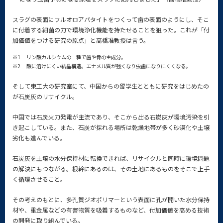
スラグの表面にフルオロアパタイトをつくって歯の表面のようにし、そこ
に付着する細菌の力で環境浄化機能を持たせることを狙った。これが「付
加価値をつける研究の原点」と高橋准教授は言う。
※1
リン酸カルシウムの一種で歯や骨の主成分。
※2
酸に溶けにくい結晶構造。エナメル質が強くなり虫歯になりにくくなる。
そして東工大の研究室にて、中国からの留学生とともに研究をはじめたの
が石炭灰のリサイクル。
中国では石炭火力発電が主流であり、そこから出る石炭灰が環境汚染を引
き起こしている。また、石炭が採れる場所は乾燥地帯が多く砂漠化や土壌
劣化も進んでいる。
石炭灰を土壌の水分保持材に転換できれば、リサイクルと同時に環境問題
の解決にもつながる。根幹にあるのは、その土地にあるものをそこで上手
く循環させること。
その考えのもとに、多孔質ジオポリマーという表面に孔が開いた水分保持
材や、重金属などの有害物質を吸着するものなど、付加価値を高める技術
の開発に取り組んでいる。