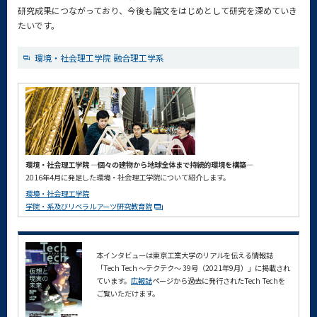
研究成果につながっており、今後も論文をはじめとして研究を深めていき
たいです。
環境・社会理工学院 融合理工学系
環境・社会理工学院 ―個々の建物から地球全体まで持続的環境を構築―
2016年4月に発足した環境・社会理工学院について紹介します。
環境・社会理工学院
学院・系及びリベラルアーツ研究教育院
本インタビューは東京工業大学のリアルを伝える情報誌
「Tech Tech ～テクテク～ 39号（2021年9月）」に掲載され
ています。
広報誌
ページから過去に発行されたTech Techを
ご覧いただけます。