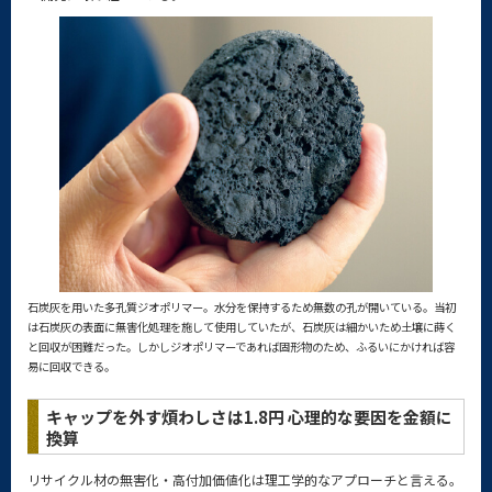
石炭灰を用いた多孔質ジオポリマー。水分を保持するため無数の孔が開いている。当初
は石炭灰の表面に無害化処理を施して使用していたが、石炭灰は細かいため土壌に蒔く
と回収が困難だった。しかしジオポリマーであれば固形物のため、ふるいにかければ容
易に回収できる。
キャップを外す煩わしさは1.8円 心理的な要因を金額に
換算
リサイクル材の無害化・高付加価値化は理工学的なアプローチと言える。