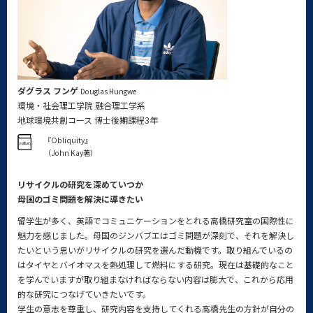
ダグラス フンゲ
Douglas Hungwe
環境・社会理工学院 融合理工学系
地球環境共創コース 博士後期課程3年
『Obliquity』
（John Kay著）
リサイクルの研究を深めていつか
母国のゴミ問題を解決に導きたい
留学生が多く、英語でコミュニケーションをとれる高橋研究室の国際性に
魅力を感じました。母国のジンバブエはゴミ問題が深刻で、それを解決し
たいという思いがリサイクルの研究を選んだ動機です。取り組んでいるの
はタイヤとバイオマスを熱処理して燃料にする研究。現在は基礎的なこと
を学んでいますが取り組まなければならない内容は膨大で、これから応用
的な研究につなげていきたいです。
学生の意志を尊重し、研究内容を支持してくれる高橋先生の方針が自分の