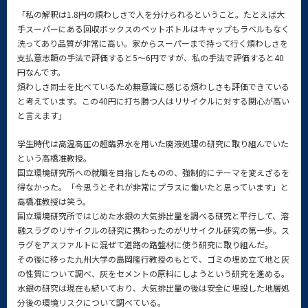
「私の解釈は1.8円の煩わしさで人を分けられるということ。たとえば大
手スーパーにある回収ボックスのペットボトルはキャップもラベルもなく
洗ってあり品質が非常に高い。家からスーパーまで持って行く煩わしさを
支払意志額の手法で評価すると5～6円ですが、私の手法で評価すると40
円なんです。
煩わしさ同士を比べているため無意識に感じる煩わしさも評価できている
と考えています。この40円に打ち勝つ人はリサイクルに対する関心が高い
と言えます」
学生時代は高温高圧の超臨界水を用いた廃液処理の研究に取り組んでいた
という高橋准教授。
国立環境研究所への就職を目指したものの、強制的にテーマを変えざるを
得なかった。「今思うとそれが非常にプラスに働いたと思っています」と
高橋准教授は笑う。
国立環境研究所ではじめた水銀の大気排出量を調べる研究と平行して、溶
融スラグのリサイクルの研究に携わったのがリサイクル研究の第一歩。ス
ラグをアスファルトに混ぜて道路の路盤材に使う研究に取り組んだ。
その後に移った九州大学の島岡隆行教授のもとで、ゴミの埋め立て地と灰
の性質について調べ、灰をセメントの原料にしようという研究を進める。
水銀の研究は現在も続いており、大気排出量の後は安全に埋設した地層処
分後の環境リスクについて調べている。