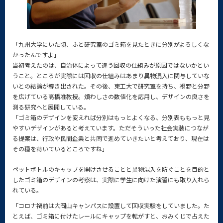
「九州大学にいた頃、ふと研究室のゴミ箱を見たときに分別がよろしくな
かったんですよ」
当初考えたのは、自治体によって違う回収の仕組みが原因ではないかとい
うこと。ところが実際には回収の仕組みはあまり異物混入に関与していな
いとの結論が導き出された。その後、東工大で研究室を持ち、視野と分野
を広げている高橋准教授。煩わしさの数値化を応用し、デザインの良さを
測る研究へと展開している。
「ゴミ箱のデザインを変えれば分別はもっとよくなる、分別表ももっと見
やすいデザインがあると考えています。ただそういった社会実装につなが
る提案は、行政や民間企業と共同で進めていきたいと考えており、現在は
その種を蒔いているところですね」
ペットボトルのキャップを開けさせることと異物混入を防ぐことを目的と
したゴミ箱のデザインの考察は、実際に学生に向けた演習にも取り入れら
れている。
「コロナ禍前は大岡山キャンパスに設置して回収実験をしていました。た
とえば、ゴミ箱に付けたレールにキャップを転がすと、おみくじで占えた