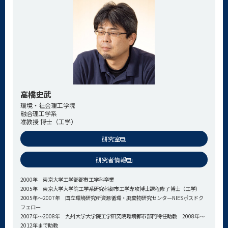
高橋史武
環境・社会理工学院
融合理工学系
准教授 博士（工学）
研究室
研究者情報
2000年
東京大学工学部都市工学科卒業
2005年
東京大学大学院工学系研究科都市工学専攻博士課程修了博士（工学）
2005年～2007年
国立環境研究所資源循環・廃棄物研究センターNIESポスドク
フェロー
2007年～2008年
九州大学大学院工学研究院環境都市部門
特任助教 2008年～
2012年まで助教