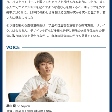
り、バスケットゴールを置いてキャップを投げ入れるようにしたり、捨て
る人が何かアクションを起こすような遊び心を加えると、キャップを外す
確率が100％に。1.8円の煩わしさを超える発想が次から次へと生まれ、若
い力に感心しました」
そう目を細める高橋准教授は、学生の自主性を重視する教育方針。リサイ
クルはもちろん、デザインやITなど多様な分野に興味のある学生たちの研
究に取り組む姿を見守りながら、自身の研究の広がりも見据えている。
VOICE
早山 慶
Kei Soyama
環境・社会理工学院 融合理工学系