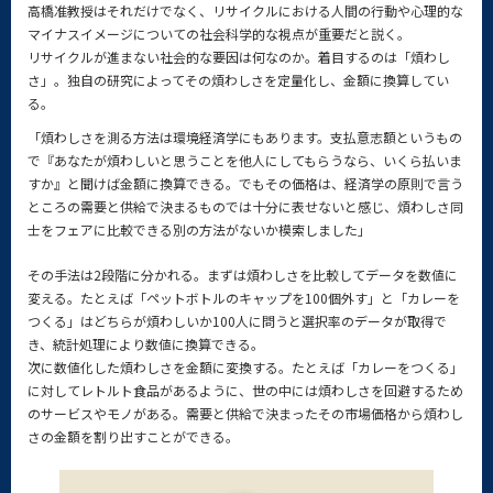
高橋准教授はそれだけでなく、リサイクルにおける人間の行動や心理的な
マイナスイメージについての社会科学的な視点が重要だと説く。
リサイクルが進まない社会的な要因は何なのか。着目するのは「煩わし
さ」。独自の研究によってその煩わしさを定量化し、金額に換算してい
る。
「煩わしさを測る方法は環境経済学にもあります。支払意志額というもの
で『あなたが煩わしいと思うことを他人にしてもらうなら、いくら払いま
すか』と聞けば金額に換算できる。でもその価格は、経済学の原則で言う
ところの需要と供給で決まるものでは十分に表せないと感じ、煩わしさ同
士をフェアに比較できる別の方法がないか模索しました」
その手法は2段階に分かれる。まずは煩わしさを比較してデータを数値に
変える。たとえば「ペットボトルのキャップを100個外す」と「カレーを
つくる」はどちらが煩わしいか100人に問うと選択率のデータが取得で
き、統計処理により数値に換算できる。
次に数値化した煩わしさを金額に変換する。たとえば「カレーをつくる」
に対してレトルト食品があるように、世の中には煩わしさを回避するため
のサービスやモノがある。需要と供給で決まったその市場価格から煩わし
さの金額を割り出すことができる。