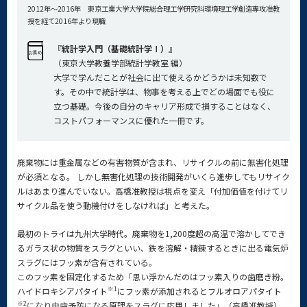
2012年～2016年
東京工業大学大学院総合理工学研究科
環境理工学創造専攻准教
授を経て2016年より現職
『統計学入門（基礎統計学Ⅰ）』
（東京大学教養学部統計学教室 編）
大学で学んだことが社会に出て使えるかどうかは未知数で
す。その中で統計学は、物事を考える上でどの場面でも役に
立つ基礎。今後の自分のキャリア形成で損することはなく、
コストパフォーマンスに優れた一冊です。
廃棄物には重金属などの有害物質が含まれ、リサイクルの前に無害化処理
が必須となる。 しかし無害化処理の技術開発がいくら進歩してもリサイク
ルはあまり進んでいない。高橋准教授は視点を変え「付加価値を付けてリ
サイクル品を使う動機付けをしなければ」と考えた。
最初のトライは九州大学時代。廃棄物を1,200度超の高温で溶かしてでき
るガラス状の物質をスラグといい、鉄を溶解・精錬するときに出る電気炉
スラグにはフッ素が含有されている。
このフッ素を固定化するため「思い浮かんだのはフッ素入りの歯磨き粉。
※1
ハイドロキシアパタイト
にフッ素が添加されるとフルオロアパタイト
※2
になり虫歯予防になる原理をスラグに応用しました」（高橋准教授）