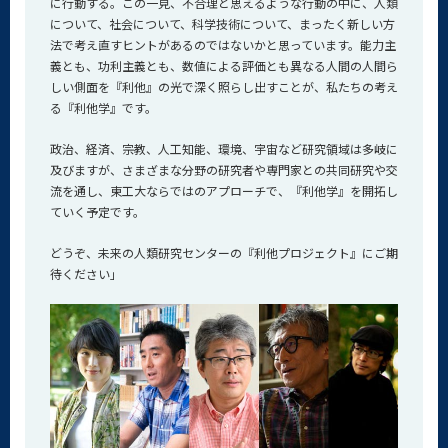
に行動する。この一見、不合理と思えるような行動の中に、人類
について、社会について、科学技術について、まったく新しい方
法で考え直すヒントがあるのではないかと思っています。能力主
義とも、功利主義とも、数値による評価とも異なる人間の人間ら
しい側面を『利他』の光で深く照らし出すことが、私たちの考え
る『利他学』です。
政治、経済、宗教、人工知能、環境、宇宙など研究領域は多岐に
及びますが、さまざまな分野の研究者や専門家との共同研究や交
流を通し、東工大ならではのアプローチで、『利他学』を開拓し
ていく予定です。
どうぞ、未来の人類研究センターの『利他プロジェクト』にご期
待ください」