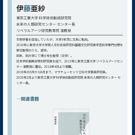
伊
藤
亜紗
東京工業大学 科学技術創成研究院
未来の人類研究センター センター長
リベラルアーツ研究教育院 准教授
生物学者を目指していたが、大学3年次に文系に転向。
2010年に東京大学大学院人文社会系研究科基礎文化研究美学芸術学専門分野を
単位取得のうえ、退学。
同年、同大学にて博士号を取得（文学）。
日本学術振興会特別研究員を経て、2013年に東京工業大学 リベラルアーツセン
ター 准教授に着任。2016年4月より現職。
2019年の3月から8月まで、マサチューセッツ工科大学客員研究員。
2020年2月より東京工業大学 科学技術創成研究院 未来の人類研究センター セ
ンター長。
—関連書籍