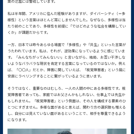
葉の氾濫には警戒しています。
私は半年間、アメリカに住んだ経験がありますが、ダイバーシティ（＝多
様性）という言葉はほとんど耳にしませんでした。なぜなら、多様性は当
たり前のことであり、多様性を前提に「ではどのような社会を構築してい
くか」が課題だからです。
一方、日本では昨今あらゆる場面で「多様性」や「共生」といった言葉が
うたわれています。私は、それが、逆効果になっているように感じていま
す。「みんなちがってみんないい」と言いながら、結局、お互い干渉しな
いようなバラバラな現状を肯定する言葉になっているのではないか。例え
ば、「〇〇人」だとか、障害に関していえば、「視覚障害者」という風に
安直にラベリングすることに繋がっているように思います。
そうではなく、重要なのはむしろ、一人の人間の中にある多様性です。視
覚障害者であっても、家庭ではお父さんかもしれない、仕事上では先生か
もしれません。「視覚障害者」という側面は、その人を構成する要素のひ
とつにすぎません。多様な面があると思えば、関わり方の選択肢も増える
し、自分には見えていない面があるということで、相手を尊重できるよう
になります。