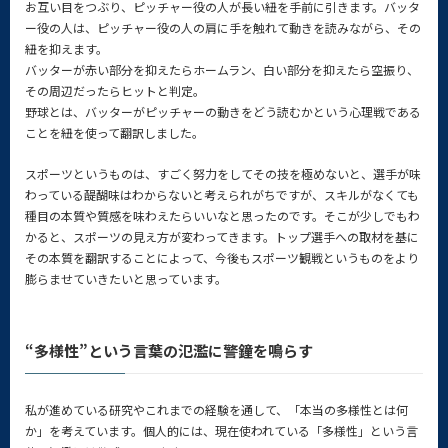
お互い目をつぶり、ピッチャー役の人が長い紐を手前に引きます。バッタ
ー役の人は、ピッチャー役の人の肩に手を触れて動きを読みながら、その
紐を抑えます。
バッターが赤い部分を抑えたらホームラン、白い部分を抑えたら空振り、
その周辺だったらヒットと判定。
野球とは、バッターがピッチャーの動きをどう読むかという心理戦である
ことを紐を使って翻訳しました。
スポーツというものは、すごく努力をしてその技を極めないと、選手が味
わっている醍醐味はわからないと考えられがちですが、スキルがなくても
種目の本質や質感を味わえたらいいなと思ったのです。そこが少しでもわ
かると、スポーツの見え方が変わってきます。トップ選手への取材を基に
その本質を翻訳することによって、今後もスポーツ観戦というものをより
膨らませていきたいと思っています。
“多様性”という言葉の氾濫に警鐘を鳴らす
私が進めている研究やこれまでの経験を通して、「本当の多様性とは何
か」を考えています。個人的には、現在使われている「多様性」という言