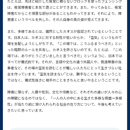
たとえば、先ほど紹介した視覚に頼らないブロックを使ったフェンシング
は、視覚障害者と本気で遊ぶことができます。また、やってみると、視覚
障害だからこそ得意な部分があることもわかってきます。それにより、障
害者というラベルを外した、その人自身の真の姿が見えてきます。
また、多様であるとは、雑然としたカオスが容認されているということで
す。日本人は、カオスに対する耐性が低いからか、「空気」というもので
場を支配しようとしがちです。「この場では、こうふるまうべきだ」とい
った暗黙のルールを共有し、カオスを許さないのです。たとえば、「この
場では、ありがとうございましたと言うべきだ」というように、日本では
すべてが儀式的です。それが、言語や文化の違う外国人や、発達障害の当
事者など、その場の空気を読むことが難しい人たちにとって生きづらい社
会を作っています。“空気を読まない”とは、勝手なことをするということ
ではなく、儀式性抜きに相手のことをきちんと思いやるということです。
障害に限らず、人種や性別、文化や宗教など、それぞれの違いが人々の心
の障壁になるのではなく、「一人の人の中にある生きた多様な側面＝多様
性」が当たり前に受け入れられる社会の在り方について、今後も考えてい
きたいと思っています。