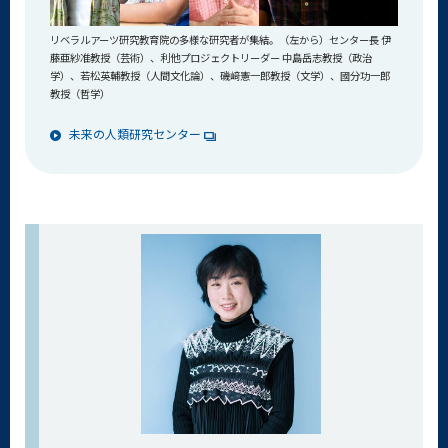
リベラルアーツ研究教育院の多様な研究者が集結。（左から）センター長 伊
藤亜紗准教授（芸術）、利他プロジェクトリーダー 中島岳志教授（政治
学）、若松英輔教授（人間文化論）、磯﨑憲一郎教授（文学）、國分功一郎
教授（哲学）
未来の人類研究センター