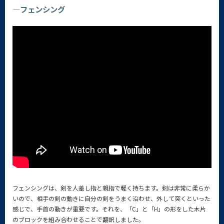
—フェンシング
フェンシングは、剣を人差し指と親指で軽く持ちます。剣は非常に柔らか
いので、相手の剣の動きに自分の剣をうまく沿わせ、外して突くといった
感じで、手首の動きが重要です。それを、「C」と「H」の形をした木片
のブロックを組み合わせることで翻訳しました。