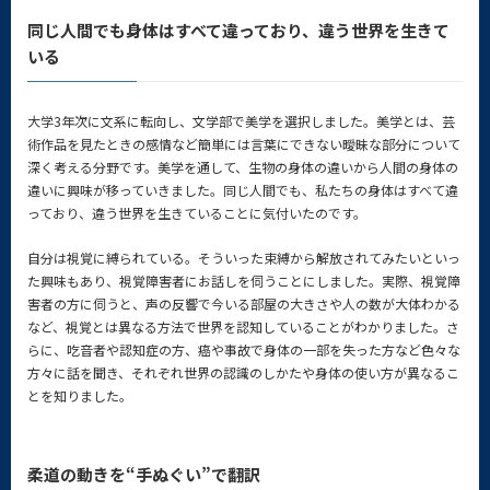
同じ人間でも身体はすべて違っており、違う世界を生きて
いる
大学3年次に文系に転向し、文学部で美学を選択しました。美学とは、芸
術作品を見たときの感情など簡単には言葉にできない曖昧な部分について
深く考える分野です。美学を通して、生物の身体の違いから人間の身体の
違いに興味が移っていきました。同じ人間でも、私たちの身体はすべて違
っており、違う世界を生きていることに気付いたのです。
自分は視覚に縛られている。そういった束縛から解放されてみたいといっ
た興味もあり、視覚障害者にお話しを伺うことにしました。実際、視覚障
害者の方に伺うと、声の反響で今いる部屋の大きさや人の数が大体わかる
など、視覚とは異なる方法で世界を認知していることがわかりました。さ
らに、吃音者や認知症の方、癌や事故で身体の一部を失った方など色々な
方々に話を聞き、それぞれ世界の認識のしかたや身体の使い方が異なるこ
とを知りました。
柔道の動きを“手ぬぐい”で翻訳