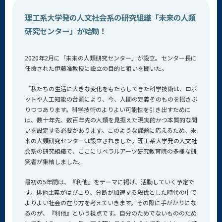
理工系大学発の人文社会系の研究組織「未来の人類
研究センター」が始動！
2020年2月に「未来の人類研究センター」が設立。センター長に
任命された伊藤准教授に設立の目的と狙いを聞いた。
「私たちの生活に大きな変化をもたらしてきた科学技術は、ロボ
ットや人工知能の台頭により、今、人間の定義そのものを揺さぶ
りつつあります。科学技術のよりよい可能性を引き出すために
は、数十年先、数百年先の人類を見据えた現実的かつ本質的な問
いを設定する必要があります。このような課題に応えるため、未
来の人類研究センターは設立されました。理工系大学発の人文社
会系の研究組織で、ここにリベラルアーツ研究教育院の多様な研
究者が集結しました。
最初の5年間は、『利他』をテーマに掲げ、活動していく予定で
す。排他主義がはびこり、分断が加速する殺伐とした時代の中で
よりよい社会の在り方を考えていきます。その際に手がかりにな
るのが、『利他』という視点です。自分のためでないもののため