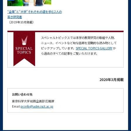
“企業”と“大学”それぞれの道を歩む2人の
若き研究者
（2019年10月掲載）
スペシャルトピックスでは本学の教育研究の取組や人物、
ニュース、イベントなど旬な話題を定期的な読み物として
ピックアップしています。
SPECIAL TOPICS GALLERY
か
ら過去のすべての記事をご覧いただけます。
2020年3月掲載
お問い合わせ先
東京科学大学
総務企画部
広報課
Email
pr.info@adm.isct.ac.jp