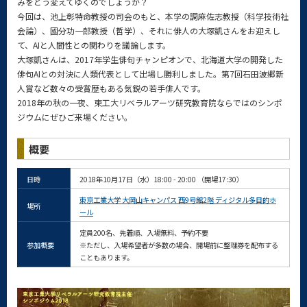
みをどう変えてゆくのでしょうか？
今回は、池上彰特命教授の司会のもと、本学の調麻佐志教授（科学技術社
会論）、國分功一郎教授（哲学）、それに俳人の大塚凱さんをお迎えし
て、AIと人間性との関わりを議論します。
大塚凱さんは、2017年学生俳句チャンピオンで、北海道大学の開発した
俳句AIとの対決に人類代表として出場し勝利しました。第7回石田波郷新
人賞など数々の受賞歴もある気鋭の若手俳人です。
2018年の秋の一夜、東工大リベラルアーツ研究教育院ならではのシンポ
ジウムにぜひご来場ください。
概要
日時
2018年10月17日（水）18:00 - 20:00 （開場17:30）
東京工業大学 大岡山キャンパス 西9号館2階 ディジタル多目的ホ
場所
ール
定員200名、先着順、入場無料、予約不要
参加概要
※ただし、入場希望者が多数の場合、開場前に整理券を配布する
こともあります。