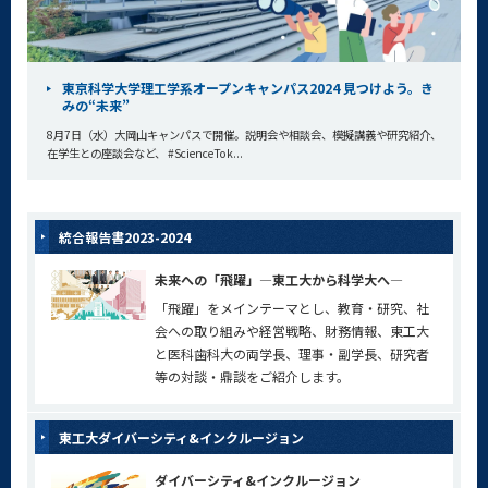
東京科学大学理工学系オープンキャンパス2024 見つけよう。き
みの“未来”
8月7日（水）大岡山キャンパスで開催。説明会や相談会、模擬講義や研究紹介、
在学生との座談会など、 #ScienceTok...
統合報告書2023-2024
未来への「飛躍」―東工大から科学大へ―
「飛躍」をメインテーマとし、教育・研究、社
会への取り組みや経営戦略、財務情報、東工大
と医科歯科大の両学長、理事・副学長、研究者
等の対談・鼎談をご紹介します。
東工大ダイバーシティ&インクルージョン
ダイバーシティ&インクルージョン