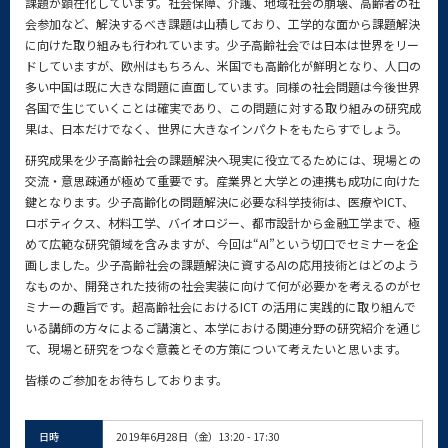
課題が顕在化しています。社会保障、介護、地域社会の崩壊、高齢者の社
会参加など、解決するべき課題は山積しており、工学的な面から課題解決
に向けた取り組みも行われています。少子高齢社会では日本は世界をリー
ドしていますが、欧州はもちろん、米国でも高齢化が鮮明となり、人口の
多い中国は既に大きな問題に直面しています。同様の社会問題は今後世界
各国で生じていくことは確実であり、この問題に対する取り組みの研究成
果は、日本だけでなく、世界に大きなインパクトをもたらすでしょう。
研究成果を少子高齢社会の課題解決へ現実に役立てるためには、現場との
交流・意思疎通が極めて重要です。産業界と大学との連携も成功に向けた
鍵となります。少子高齢化の問題解決に必要な科学技術は、医療やICT、
ロボティクス、材料工学、バイオロジー、都市設計から金融工学まで、極
めて広範な研究領域を含みますが、今回は“AI”という切口でセミナーを企
画しました。少子高齢社会の課題解決に資するAIの応用技術とはどのよう
なものか、開発された技術の社会実装に向けて何が必要かを考えるのがセ
ミナーの趣旨です。超高齢社会におけるICT の活用に実践的に取り組んで
いる講師の方々によるご講演と、本学における関連分野の研究紹介を通じ
て、現場と研究をつなぐ意義とその方策について考えたいと思います。
皆様のご参加をお待ちしております。
日時
2019年6月28日（金）13:20 - 17:30