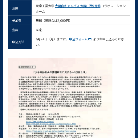
東京工業大学
大岡山キャンパス 大岡山西9号館
コラボレーション
場所
ルーム
参加費
無料（懇親会は2,000円）
定員
60名
6月24日（月）までに、
申込フォーム
よりお申し込みくださ
申込方法
い。