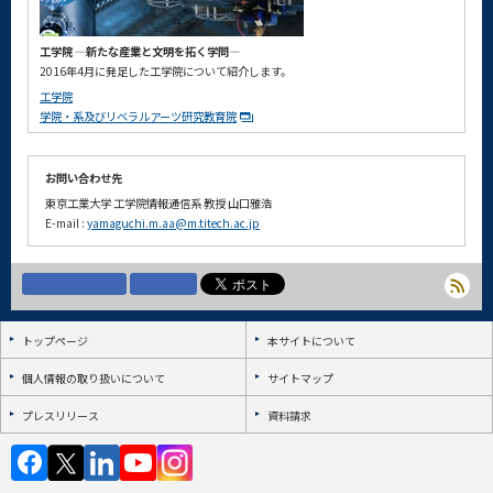
工学院 ―新たな産業と文明を拓く学問―
2016年4月に発足した工学院について紹介します。
工学院
学院・系及びリベラルアーツ研究教育院
お問い合わせ先
東京工業大学 工学院情報通信系 教授 山口雅浩
E-mail :
yamaguchi.m.aa@m.titech.ac.jp
トップページ
本サイトについて
個人情報の取り扱いについて
サイトマップ
プレスリリース
資料請求