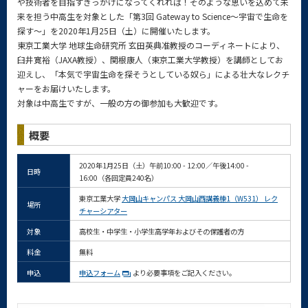
や技術者を目指すきっかけになってくれれば！そのような思いを込めて未
来を担う中高生を対象とした「第3回 Gateway to Science～宇宙で生命を
探す～」を2020年1月25日（土）に開催いたします。
東京工業大学 地球生命研究所 玄田英典准教授のコーディネートにより、
臼井寛裕（JAXA教授）、関根康人（東京工業大学教授）を講師としてお
迎えし、「本気で宇宙生命を探そうとしている奴ら」による壮大なレクチ
ャーをお届けいたします。
対象は中高生ですが、一般の方の御参加も大歓迎です。
概要
2020年1月25日（土）午前10:00 - 12:00／午後14:00 -
日時
16:00（各回定員240名）
東京工業大学
大岡山キャンパス 大岡山西講義棟1（W531） レク
場所
チャーシアター
対象
高校生・中学生・小学生高学年およびその保護者の方
料金
無料
申込
申込フォーム
より必要事項をご記入ください。