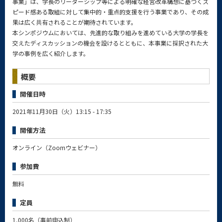
事業」は、学⾧のリーダーシップ等による明確な経営改革構想に基づくス
ピード感ある取組に対して集中的・重点的支援を行う事業であり、その成
果は広く共有されることが期待されています。
本シンポジウムにおいては、先進的な取り組みを進めている大学の学⾧を
交えたディスカッションの機会を設けるとともに、本事業に採択された大
学の事例を広く紹介します。
概要
開催日時
2021年11月30日（火）13:15 - 17:35
開催方法
オンライン（Zoomウェビナー）
参加費
無料
定員
1,000名（事前申込制）