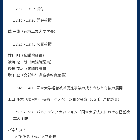
12:30 - 13:15 受付
13:15 - 13:20 開会挨拶
益 一哉（東京工業大学学長）
13:20 - 13:45 来賓挨拶
甘利 明（衆議院議員）
渡海 紀三朗（衆議院議員）
後藤 茂之（衆議院議員）
増子 宏（文部科学省高等教育局長）
13:45 - 14:00 国立大学経営改革促進事業の成り立ちと今後の展開
上山 隆大（総合科学技術・イノベーション会議（CSTI）常勤議員）
14:00 - 15:35 パネルディスカッション「国立大学法人における経営改
革の主眼」
パネリスト
大野 英男（東北大学総長）