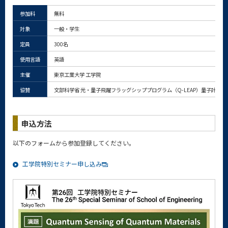
参加料
無料
対象
一般・学生
定員
300名
使用言語
英語
主催
東京工業大学 工学院
協賛
文部科学省 光・量子飛躍フラッグシッププログラム（Q-LEAP）量子計測
申込方法
以下のフォームから参加登録してください。
工学院特別セミナー申し込み