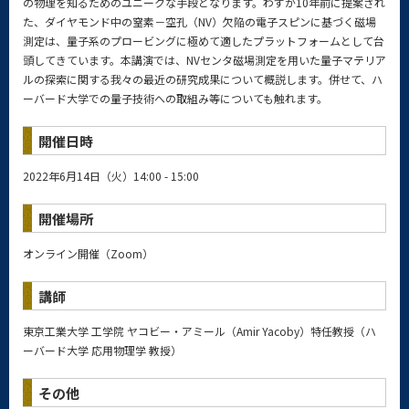
の物理を知るためのユニークな手段となります。わずか10年前に提案され
た、ダイヤモンド中の窒素－空孔（NV）欠陥の電子スピンに基づく磁場
測定は、量子系のプロービングに極めて適したプラットフォームとして台
頭してきています。本講演では、NVセンタ磁場測定を用いた量子マテリア
ルの探索に関する我々の最近の研究成果について概説します。併せて、ハ
ーバード大学での量子技術への取組み等についても触れます。
開催日時
2022年6月14日（火）14:00 - 15:00
開催場所
オンライン開催（Zoom）
講師
東京工業大学 工学院 ヤコビー・アミール（Amir Yacoby）特任教授（ハ
ーバード大学 応用物理学 教授）
その他