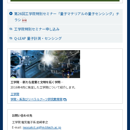
第26回工学院特別セミナー「量子マテリアルの量子センシング」チ
ラシ
工学院特別セミナー申し込み
Q-LEAP 量子計測・センシング
工学院 ―新たな産業と文明を拓く学問―
2016年4月に発足した工学院について紹介します。
工学院
学院・系及びリベラルアーツ研究教育院
お問い合わせ先
工学院 電気電子系 岩﨑孝之
E-mail :
iwasaki.t.aj@m.titech.ac.jp