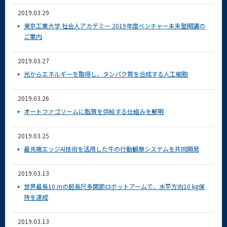
2019.03.29
東京工業大学 社会人アカデミー 2019年度ベンチャー未来塾開講の
ご案内
2019.03.27
光からエネルギーを取得し、タンパク質を合成する人工細胞
2019.03.26
オートファゴソームに脂質を供給する仕組みを解明
2019.03.25
最先端エッジAI技術を活用した牛の行動観察システムを共同開発
2019.03.13
世界最長10 mの超長尺多関節ロボットアームで、水平方向10 kg保
持を達成
2019.03.13