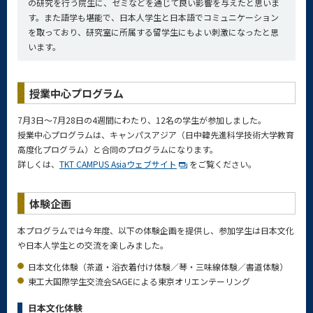
の研究を行う院生に、ゼミなどを通じて良い影響を与えたと思いま
す。また語学も堪能で、日本人学生と日本語でコミュニケーション
を取っており、研究室に所属する留学生にもよい刺激になったと思
います。
授業中心プログラム
7月3日～7月28日の4週間にわたり、12名の学生が参加しました。
授業中心プログラムは、キャンパスアジア（日中韓先進科学技術大学教育
高度化プログラム）と合同のプログラムになります。
詳しくは、
TKT CAMPUS Asiaウェブサイト
をご覧ください。
体験企画
本プログラムでは今年度、以下の体験企画を提供し、参加学生は日本文化
や日本人学生との交流を楽しみました。
日本文化体験（茶道・浴衣着付け体験／琴・三味線体験／書道体験）
東工大国際学生交流会SAGEによる東京オリエンテーリング
日本文化体験