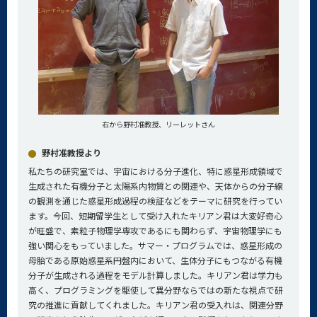
右から野村准教授、リーレットさん
野村准教授より
私たちの研究室では、宇宙における分子進化、特に惑星形成領域で
生成された有機分子と太陽系内物質との関連や、天体からの分子線
の観測を通じた惑星形成過程の検証などをテーマに研究を行ってい
ます。今回、短期留学生として受け入れたキリアン君は大変好奇心
が旺盛で、素粒子物理学専攻であるにも関わらず、宇宙物理学にも
強い関心をもっていました。サマー・プログラムでは、惑星形成の
母胎である原始惑星系円盤内において、生体分子にもつながる有機
分子が生成される過程をモデル計算しました。キリアン君は学力も
高く、プログラミングを駆使して異分野ならではの新たな視点で研
究の推進に貢献してくれました。キリアン君の受入れは、関連分野