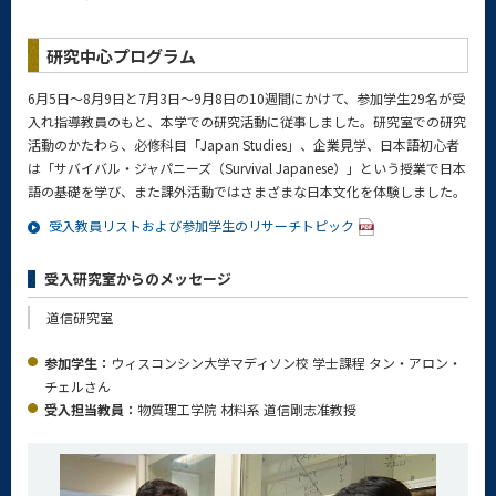
研究中心プログラム
6月5日～8月9日と7月3日～9月8日の10週間にかけて、参加学生29名が受
入れ指導教員のもと、本学での研究活動に従事しました。研究室での研究
活動のかたわら、必修科目「Japan Studies」、企業見学、日本語初心者
は「サバイバル・ジャパニーズ（Survival Japanese）」という授業で日本
語の基礎を学び、また課外活動ではさまざまな日本文化を体験しました。
受入教員リストおよび参加学生のリサーチトピック
受入研究室からのメッセージ
道信研究室
参加学生：
ウィスコンシン大学マディソン校 学士課程 タン・アロン・
チェルさん
受入担当教員：
物質理工学院 材料系 道信剛志准教授