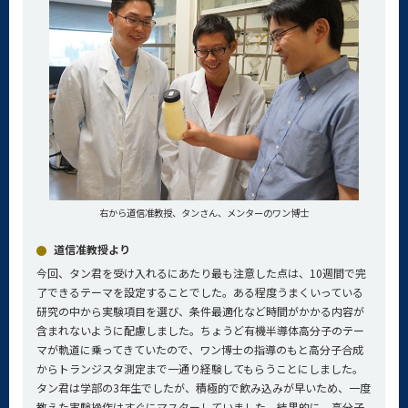
右から道信准教授、タンさん、メンターのワン博士
道信准教授より
今回、タン君を受け入れるにあたり最も注意した点は、10週間で完
了できるテーマを設定することでした。ある程度うまくいっている
研究の中から実験項目を選び、条件最適化など時間がかかる内容が
含まれないように配慮しました。ちょうど有機半導体高分子のテー
マが軌道に乗ってきていたので、ワン博士の指導のもと高分子合成
からトランジスタ測定まで一通り経験してもらうことにしました。
タン君は学部の3年生でしたが、積極的で飲み込みが早いため、一度
教えた実験操作はすぐにマスターしていました。結果的に、高分子