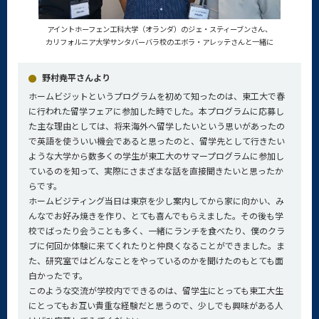
アイントホーフェン工科大学（オランダ）のジェ・スティーブンさん、
カリフォルニア大学サンタバーバラ校のエボラ・アレッテさんと一緒に
野村尭平さんより
ホームビジットというプログラムを初めて知ったのは、東工大で春
に行われた留学フェアに参加した時でした。本プログラムに応募し
た主な理由としては、将来海外へ留学したいという思いがあったの
で英語を使ういい機会であると思ったのと、留学先として行きたい
ような大学から数多くの学生が東工大のサマープログラムに参加し
ているのを知って、実際にさまざまな話を直接聞きたいと思ったか
らです。
ホームビジティング当日は東京を少し案内してから家に向かい、み
んなでお好み焼きを作り、とても喜んでもらえました。その後も学
校でばったり会うことも多く、一緒にランチを食べたり、僕のクラ
ブに何回か体験に来てくれたりと仲良くなることができました。ま
た、研究室ではどんなことをやっているのかを聞けたのもとても面
白かったです。
このような交流が学校内でできるのは、留学生にとっても東工大生
にとってもお互い貴重な経験だと思うので、少しでも興味がある人