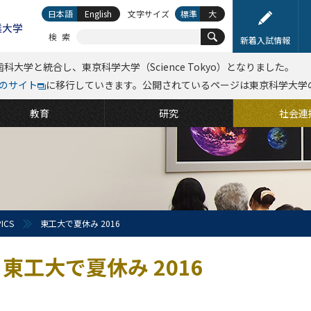
日本語
English
文字サイズ
標準
大
検索
新着入試情報
科大学と統合し、東京科学大学（Science Tokyo）となりました。
kyoのサイト
に移行していきます。公開されているページは東京科学大学
教育
研究
社会連
ICS
東工大で夏休み 2016
東工大で夏休み 2016