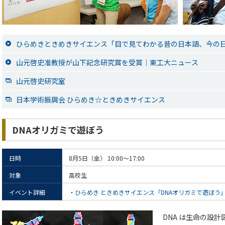
ひらめきときめきサイエンス「目で見てわかる昔の日本語、今の
山元啓史准教授が山下記念研究賞を受賞｜東工大ニュース
山元啓史研究室
日本学術振興会 ひらめき☆ときめきサイエンス
DNAオリガミで遊ぼう
日時
8月5日（金） 10:00～17:00
対象
高校生
イベント詳細
・
ひらめき ときめきサイエンス「DNAオリガミで遊ぼう
DNA は生命の設