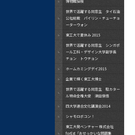
博物館探検
世界で活躍する同窓生 タイ石油
公社総裁 パイリン・チューチョ
ーターウォン
東工大で夏休み 2015
世界で活躍する同窓生 シンガポ
ール工科・デザイン大学副学長
チョン トウチョン
ホームカミングデイ2015
企業で輝く東工大博士
世界で活躍する同窓生 駐カター
ル特命全権大使 津田愼悟
四大学連合文化講演会2014
シャモロボコン！
東工大発ベンチャー 株式会社
forEst「おせっかいな問題集