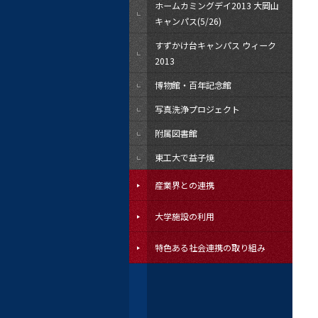
ホームカミングデイ2013 大岡山
キャンパス(5/26)
すずかけ台キャンパス ウィーク
2013
博物館・百年記念館
写真洗浄プロジェクト
附属図書館
東工大で益子焼
産業界との連携
大学施設の利用
特色ある社会連携の取り組み