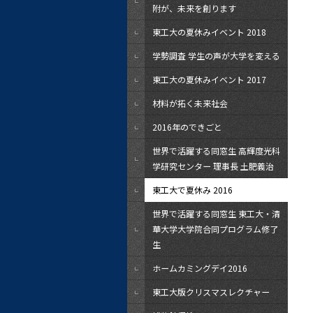
附が、未来を創ります
東工大の夏休みイベント 2018
学勢調査 学生の声が大学を変える
東工大の夏休みイベント 2017
材料が拓く未来社会
2016年のできごと
世界で活躍する同窓生 高輝度光科
学研究センター 理事長 土肥義治
東工大で夏休み 2016
世界で活躍する同窓生 東工大・清
華大学大学院合同プログラム修了
生
ホームカミングデイ2016
東工大版クリスマスレクチャー