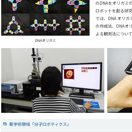
のDNAをオリガミ
ロボットを創る研
では、DNA オリ
の作成法、DNAオ
よる観測法につい
DNAオリガミ
新学術領域「分子ロボティクス」