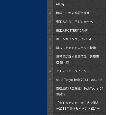
ATLS」
地球・生命の起源と進化
東工大から、子どもたちへ
東工大POTTERY CAMP
ホームカミングデイ2014
暮らしを支えるロボット技術
世界で活躍する同窓生 建築家
迫 慶一郎
アイスランドウィーク
Art at Tokyo Tech 2013 Autumn
高校生向け広報誌「TechTech」24
号発行
「東工大を知る、東工大で学ぶ」
～2013年夏休みイベント紹介～