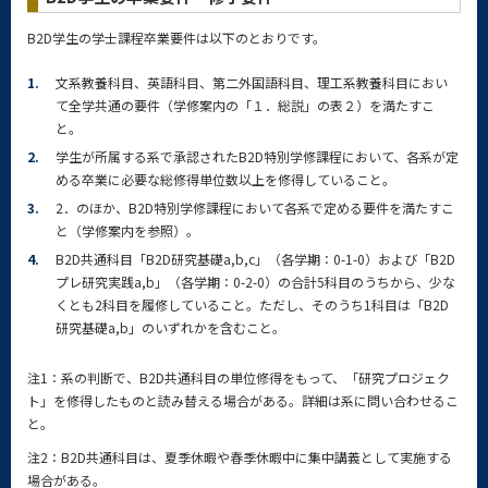
B2D学生の学士課程卒業要件は以下のとおりです。
1.
文系教養科目、英語科目、第二外国語科目、理工系教養科目におい
て全学共通の要件（学修案内の「１．総説」の表２）を満たすこ
と。
2.
学生が所属する系で承認されたB2D特別学修課程において、各系が定
める卒業に必要な総修得単位数以上を修得していること。
3.
2．のほか、B2D特別学修課程において各系で定める要件を満たすこ
と（学修案内を参照）。
4.
B2D共通科目「B2D研究基礎a,b,c」（各学期：0-1-0）および「B2D
プレ研究実践a,b」（各学期：0-2-0）の合計5科目のうちから、少な
くとも2科目を履修していること。ただし、そのうち1科目は「B2D
研究基礎a,b」のいずれかを含むこと。
注1：系の判断で、B2D共通科目の単位修得をもって、「研究プロジェク
ト」を修得したものと読み替える場合がある。詳細は系に問い合わせるこ
と。
注2：B2D共通科目は、夏季休暇や春季休暇中に集中講義として実施する
場合がある。