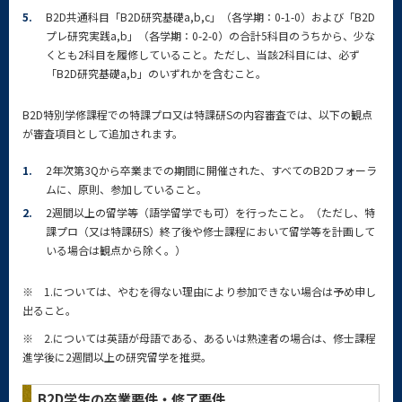
5.
B2D共通科目「B2D研究基礎a,b,c」（各学期：0-1-0）および「B2D
プレ研究実践a,b」（各学期：0-2-0）の合計5科目のうちから、少な
くとも2科目を履修していること。ただし、当該2科目には、必ず
「B2D研究基礎a,b」のいずれかを含むこと。
B2D特別学修課程での特課プロ又は特課研Sの内容審査では、以下の観点
が審査項目として追加されます。
1.
2年次第3Qから卒業までの期間に開催された、すべてのB2Dフォーラ
ムに、原則、参加していること。
2.
2週間以上の留学等（語学留学でも可）を行ったこと。（ただし、特
課プロ（又は特課研S）終了後や修士課程において留学等を計画して
いる場合は観点から除く。）
※ 1.については、やむを得ない理由により参加できない場合は予め申し
出ること。
※ 2.については英語が母語である、あるいは熟達者の場合は、修士課程
進学後に2週間以上の研究留学を推奨。
B2D学生の卒業要件・修了要件