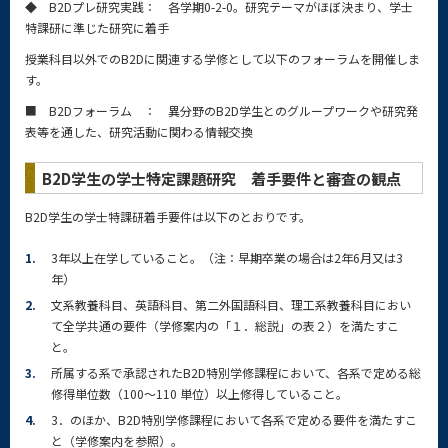
◆ B2Dプレ研究実践： 各学期0-2-0。研究テーマがほぼ決まり、学士
特課研に準じた研究に着手
授業科目以外でのB2Dに関連する学修として以下のフォーラムを開催しま
す。
■ B2Dフォーラム ： 異分野のB2D学生とのグループワークや研究発
表等を通した、研究活動に関わる情報交換
B2D学生の学士特定課題研究 着手要件と審査の観点
B2D学生の学士特課研着手要件は以下のとおりです。
1.
3年以上在学していること。（注：早期卒業の場合は2年6月又は3
年）
2.
文系教養科目、英語科目、第二外国語科目、理工系教養科目におい
て全学共通の要件（学修案内の「１．総説」の表２）を満たすこ
と。
3.
所属する系で承認されたB2D特別学修課程において、各系で定める総
修得単位数（100～110 単位）以上修得していること。
4.
3．のほか、B2D特別学修課程において各系で定める要件を満たすこ
と（学修案内を参照）。