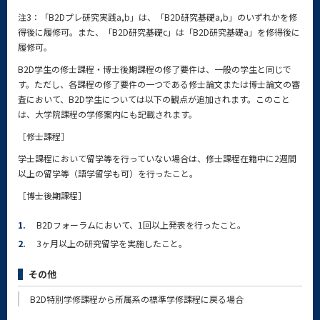
注3：「B2Dプレ研究実践a,b」は、「B2D研究基礎a,b」のいずれかを修
得後に履修可。また、「B2D研究基礎c」は「B2D研究基礎a」を修得後に
履修可。
B2D学生の修士課程・博士後期課程の修了要件は、一般の学生と同じで
す。ただし、各課程の修了要件の一つである修士論文または博士論文の審
査において、B2D学生については以下の観点が追加されます。このこと
は、大学院課程の学修案内にも記載されます。
［修士課程］
学士課程において留学等を行っていない場合は、修士課程在籍中に2週間
以上の留学等（語学留学も可）を行ったこと。
［博士後期課程］
1.
B2Dフォーラムにおいて、1回以上発表を行ったこと。
2.
3ヶ月以上の研究留学を実施したこと。
その他
B2D特別学修課程から所属系の標準学修課程に戻る場合