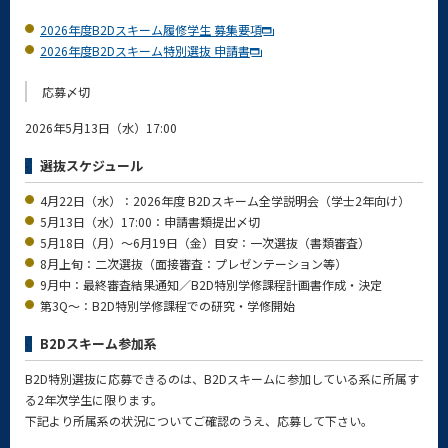
2026年度B2Dスキーム履修学生 募集要項
2026年度B2Dスキーム特別選抜 申請書
応募〆切
2026年5月13日（水）17:00
選抜スケジュール
4月22日（水）：2026年度 B2Dスキーム全学説明会（学士2年向け）
5月13日（水）17:00：申請書類提出〆切
5月18日（月）～6月19日（金）目安：一次選抜（書類審査）
8月上旬：二次選抜（面接審査：プレゼンテーション等）
9月中：最終審査結果通知／B2D特別学修課程計画書作成・決定
第3Q～：B2D特別学修課程での研究・学修開始
B2Dスキーム参加系
B2D特別選抜に応募できるのは、B2Dスキームに参加している系に所属す
る2年次学生に限ります。
下記より所属系の状況についてご確認のうえ、応募して下さい。