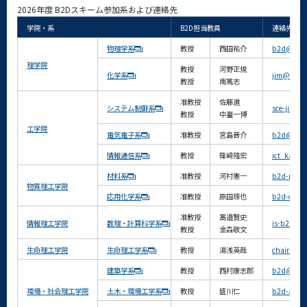
2026年度 B2Dスキーム参加系および連絡先
学院・系
B2D担当教員
連絡先
物理学系
教授
西田祐介
b2d@phys.
理学院
教授
河野正規
化学系
jim@chem.s
教授
南篤志
准教授
佐藤進
システム制御系
sce-jim@sc
教授
中臺一博
工学院
電気電子系
准教授
宮島晋介
b2d@ee.e.t
情報通信系
教授
篠﨑隆宏
ict_kanjid
材料系
准教授
河村憲一
b2d-mat@m
物質理工学院
応用化学系
准教授
原田琢也
b2d-cap@m
准教授
髙邉賢史
情報理工学院
数理・計算科学系
is-b2d@co
教授
金森敬文
生命理工学院
生命理工学系
教授
湯浅英哉
chair@life.
建築学系
教授
西村康志郎
b2d@arch.
環境・社会理工学院
土木・環境工学系
教授
盛川仁
b2d-admin