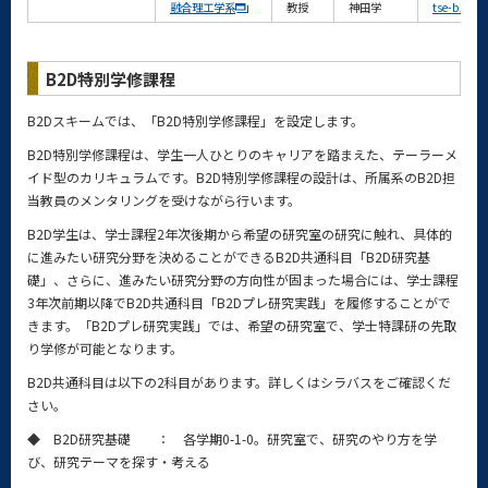
融合理工学系
教授
神田学
tse-b2d-fa
B2D特別学修課程
B2Dスキームでは、「B2D特別学修課程」を設定します。
B2D特別学修課程は、学生一人ひとりのキャリアを踏まえた、テーラーメ
イド型のカリキュラムです。B2D特別学修課程の設計は、所属系のB2D担
当教員のメンタリングを受けながら行います。
B2D学生は、学士課程2年次後期から希望の研究室の研究に触れ、具体的
に進みたい研究分野を決めることができるB2D共通科目「B2D研究基
礎」、さらに、進みたい研究分野の方向性が固まった場合には、学士課程
3年次前期以降でB2D共通科目「B2Dプレ研究実践」を履修することがで
きます。「B2Dプレ研究実践」では、希望の研究室で、学士特課研の先取
り学修が可能となります。
B2D共通科目は以下の2科目があります。詳しくはシラバスをご確認くだ
さい。
◆ B2D研究基礎 ： 各学期0-1-0。研究室で、研究のやり方を学
び、研究テーマを探す・考える