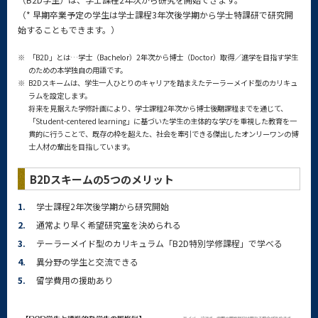
（* 早期卒業予定の学生は学士課程3年次後学期から学士特課研で研究開
始することもできます。）
※
「B2D」とは…学士（Bachelor）2年次から博士（Doctor）取得／進学を目指す学生
のための本学独自の用語です。
※
B2Dスキームは、学生一人ひとりのキャリアを踏まえたテーラーメイド型のカリキュ
ラムを設定します。
将来を見据えた学修計画により、学士課程2年次から博士後期課程までを通じて、
「Student-centered learning」に基づいた学生の主体的な学びを重視した教育を一
貫的に行うことで、既存の枠を超えた、社会を牽引できる傑出したオンリーワンの博
士人材の輩出を目指しています。
B2Dスキームの5つのメリット
1.
学士課程2年次後学期から研究開始
2.
通常より早く希望研究室を決められる
3.
テーラーメイド型のカリキュラム「B2D特別学修課程」で学べる
4.
異分野の学生と交流できる
5.
留学費用の援助あり