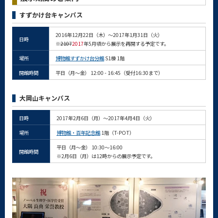
すずかけ台キャンパス
2016年12月22日（木）～2017年1月31日（火）
日時
※
2107
2017
年5月頃から展示を再開する予定です。
場所
博物館すずかけ台分館
S1棟 1階
開館時間
平日（月～金） 12:00 - 16:45（受付16:30まで）
大岡山キャンパス
日時
2017年2月6日（月）～2017年4月4日（火）
場所
博物館・百年記念館
1階（T-POT）
平日（月～金） 10:30～16:00
開館時間
※2月6日（月）は12時からの展示予定です。