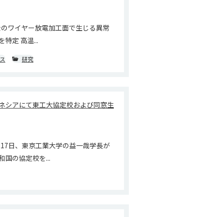
l合金のワイヤー放電加工面で生じる異常
特定 高温...
ス
研究
ネシアにて東工大協定校および同窓生
月17日、東京工業大学の益一哉学長が
国の協定校を...