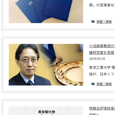
賞」の受賞者を決
受賞・表彰
小池英樹教授が
礎研究賞を受賞
2024.09.18
東京工業大学 
授が、日本ソフト
受賞・表彰
核融合炉液体金
抑制へ