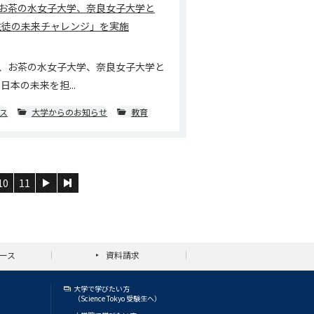
お茶の水女子大学、奈良女子大学と
M生徒の未来チャレンジ」を実施
、お茶の水女子大学、奈良女子大学と
日本の未来を担...
ス
大学からのお知らせ
教育
10
11
ース
資料請求
大学で学びたい方
（Science Tokyo 受験生へ）