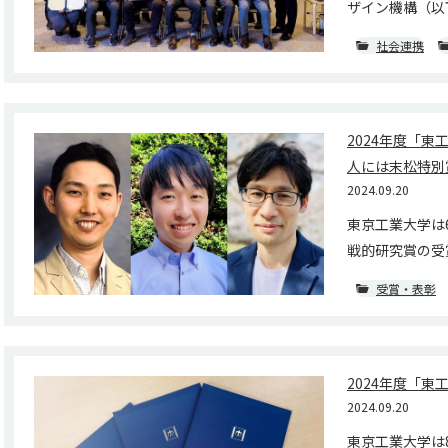
ザイン機構（以下、
社会連携
2024年度「東
人には末松特別
2024.09.20
東京工業大学は6
戦的研究賞の受賞者
受賞・表彰
2024年度「東
2024.09.20
東京工業大学は8