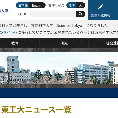
日本語
English
文字サイズ
標準
大
検索
新着入試情報
科大学と統合し、東京科学大学（Science Tokyo）となりました。
kyoのサイト
に移行していきます。公開されているページは東京科学大学
教育
研究
社会連
東工大ニュース一覧