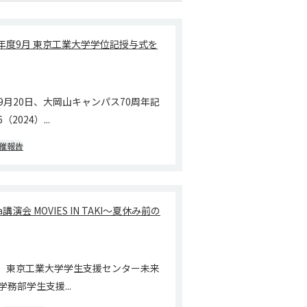
）年度9月 東京工業大学学位記授与式を
9月20日、大岡山キャンパス70周年記
2024）...
催報告
za講演会 MOVIES IN TAKI～夏休み前の
9日、東京工業大学学生支援センター未来
務部学生支援...