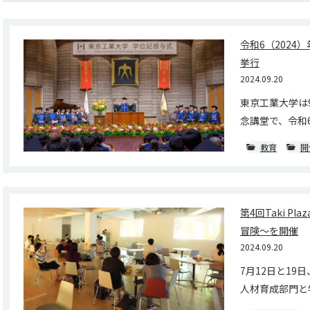
令和6（2024
挙行
2024.09.20
東京工業大学は
念講堂で、令和6（
教育
開
第4回Taki Pla
冒険～を開催
2024.09.20
7月12日と1
人材育成部門と学