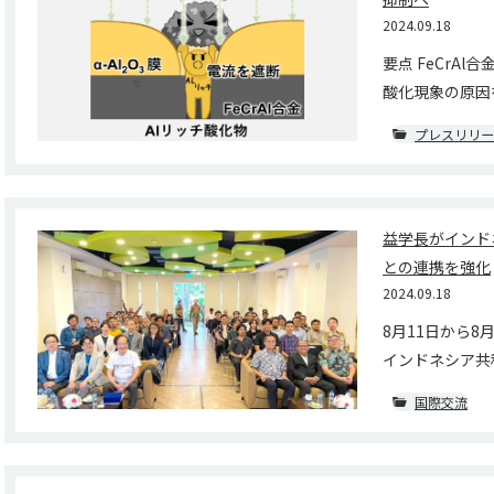
2024.09.18
要点 FeCrA
酸化現象の原因を
プレスリリー
益学長がインド
との連携を強化
2024.09.18
8月11日から8
インドネシア共和
国際交流