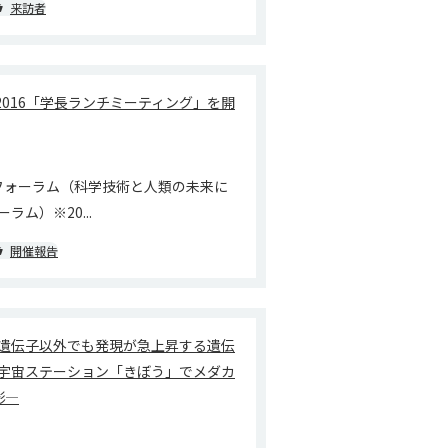
来訪者
2016「学長ランチミーティング」を開
TSフォーラム（科学技術と人類の未来に
ラム）※20...
開催報告
遺伝子以外でも発現が急上昇する遺伝
宇宙ステーション「きぼう」でメダカ
影―