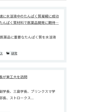
速に水溶液中のたんぱく質凝縮に成功
たんぱく質材料で医薬品開発に期待―
や医薬品に重要なたんぱく質を水溶液
ス
研究
長が東工大を訪問
副学長、三島学長、ブリンクスマ学
長、ストロークス....