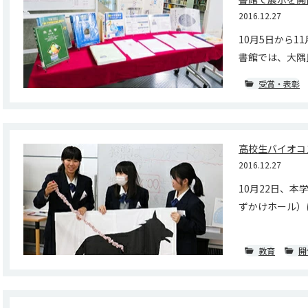
2016.12.27
10月5日から1
書館では、大隅良
受賞・表彰
高校生バイオコ
2016.12.27
10月22日、
ずかけホール）に
教育
開