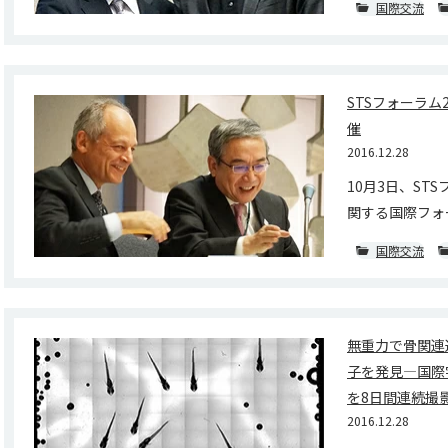
国際交流
STSフォーラム
催
2016.12.28
10月3日、S
関する国際フォー
国際交流
無重力で骨関連
子を発見―国際
を8日間連続撮
2016.12.28