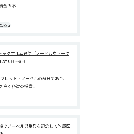
金の不...
知らせ
ch ストックホルム通信（ノーベルウィーク
2月6日～8日
アルフレッド・ノーベルの命日であり、
除く各賞の授賞...
授のノーベル賞受賞を記念して附属図
催