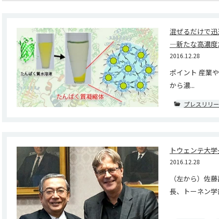
混ぜるだけで迅
―新たな高濃度
2016.12.28
ポイント 産業
から濃...
プレスリリー
トウェンテ大学
2016.12.28
（左から）佐藤
長、トーネン学部