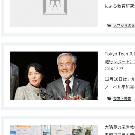
による教育研究資
大学からのお
Tokyo Te
随行レポート）1
2016.12.27
12月10日は
ノーベル平和賞を
受賞・表彰
大隅良典栄誉教
書館で展示を開