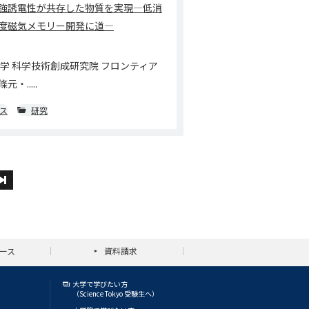
強誘電性が共存した物質を実現―低消
度磁気メモリー開発に道―
大学 科学技術創成研究院 フロンティア
・.....
ス
研究
ース
資料請求
大学で学びたい方
（Science Tokyo 受験生へ）