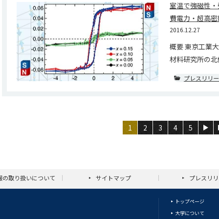
室温で強磁性・
費電力・超高密
2016.12.27
概要 東京工業
材料研究所の北條元
プレスリリー
1
2
3
4
5
報の取り扱いについて
サイトマップ
プレスリリ
トップページ
大学について