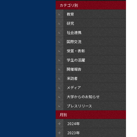
カテゴリ別
教育
研究
社会連携
国際交流
受賞・表彰
学生の活躍
開催報告
来訪者
メディア
大学からのお知らせ
プレスリリース
月別
2024年
2023年