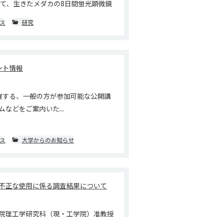
めて、生きたメダカの8日間蛍光顕微鏡
ス
研究
ント情報
催する、一般の方が参加可能な公開講
などをご案内いた...
ス
大学からのお知らせ
不正な使用に係る調査結果について
院理工学研究科（現・工学院）准教授