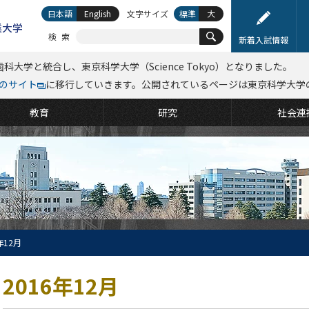
日本語
English
文字サイズ
標準
大
検索
新着入試情報
科大学と統合し、東京科学大学（Science Tokyo）となりました。
kyoのサイト
に移行していきます。公開されているページは東京科学大学
教育
研究
社会連
年12月
2016年12月