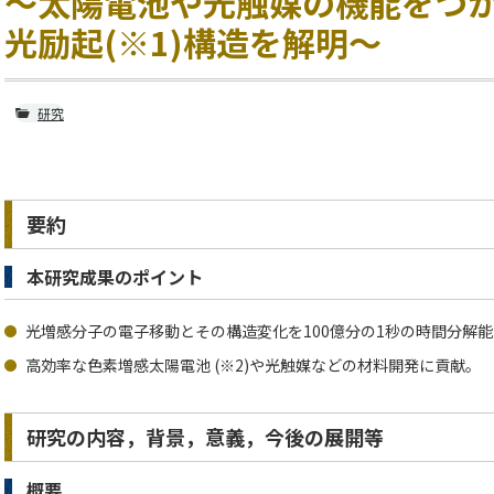
～太陽電池や光触媒の機能をつ
光励起(※1)構造を解明～
研究
要約
本研究成果のポイント
光増感分子の電子移動とその構造変化を100億分の1秒の時間分解
高効率な色素増感太陽電池 (※2)や光触媒などの材料開発に貢献。
研究の内容，背景，意義，今後の展開等
概要