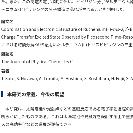
た。また、この高速の電子移動に伴い、ビピリジン分子がルテニウム原子に
テニウム-ビピリジン間の分子構造に乱れが生じることも判明した。
論文名
Coordination and Electronic Structure of Ruthenium(II)-
tris
-2,2’-B
Charge Transfer Excited State Observed by Picosecond Time
における時間分解XAFSを用いたルテニウム(II)トリスビピリジンの三
雑誌名
The Journal of Physical Chemistry C
著者
T. Sato, S. Nozawa, A. Tomita, M. Hoshino, S. Koshihara, H. Fujii, S. 
本研究の意義、今後の展望
本研究は、太陽電池や光触媒などの基礎反応である電子移動過程の詳
明らかにしたものである。これは太陽電池や光触媒を設計する上で重
スの高効率化などの進展が期待できる。