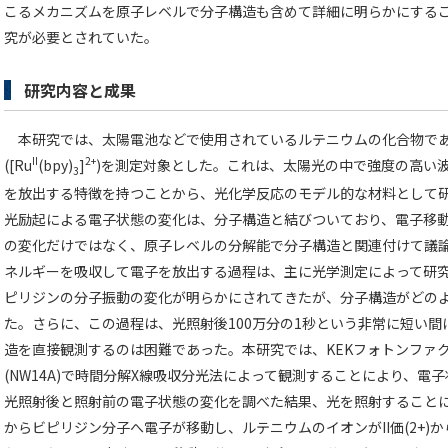
こるメカニズムを原子レベルで分子構造も含めて詳細に明らかにする
究が必要とされていた。
研究内容と成果
本研究では、太陽電池などで使用されているルテニウムの化合物である
II
2+
([Ru
(bpy)
]
)を測定対象とした。これは、太陽光の中で強度の高い波長
3
を放出する特徴を持つことから、光化学反応のモデル的な材料として
光励起による電子状態の変化は、分子構造と結びついており、電子移
の変化だけではなく、原子レベルの分解能で分子構造と関連付けて議
ネルギーを吸収して電子を放出する過程は、主に光学測定によって研
ピリジンの分子振動の変化が明らかにされてきたが、分子構造がどの
た。さらに、この過程は、光照射後100万分の1秒という非常に短い
造を直接観測するのは困難であった。本研究では、KEKフォトンファ
(NW14A)で時間分解X線吸収分光法によって観測することにより、
光照射後と照射前の電子状態の変化を調べた結果、光を照射することに
からビピリジン分子へ電子が移動し、ルテニウムのイオンがII価(2+)から