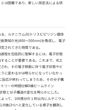
ことは困難であり、新しい測定法による研
、ルテニウム(II)トリスビピリジン錯体
領域の光(400～500nm)を吸収し、電子
研究されてきた物質である。
動過程を包括的に理解するには、電子状態
論することが重要である。これまで、光エ
究され、その電子移動に伴う電子状態やビ
ように変わるかは明らかになっていなかっ
間に反応が終わってしまうため、その分子構
クトリーの時間分解X線ビームライン
電子状態と分子構造の変化を明らかにした。
よって、100億分の１秒以内にルテニウム
III価(3+)へと変化している様子を観測し