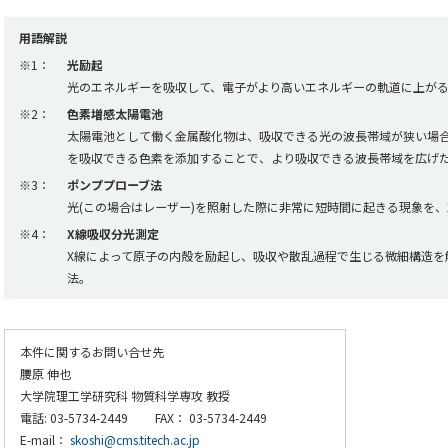
用語解説
※1：
光励起
光のエネルギーを吸収して、電子がより高いエネルギーの軌道に上が
※2：
色素増感太陽電池
太陽電池として働く金属酸化物は、吸収できる光の波長帯域が狭い場
を吸収できる色素を添加することで、より吸収できる波長帯域を広げ
※3：
ポンププローブ法
光(この場合はレーザー)を照射した際に非常に短時間に起きる現象を
※4：
X線吸収分光測定
X線によって原子の内殻を励起し、吸収や散乱過程で生じる微細構造を
法。
本件に関するお問い合せ先
腰原 伸也
大学院理工学研究科 物質科学専攻 教授
電話: 03-5734-2449 FAX： 03-5734-2449
E-mail：
skoshi@cms.titech.ac.jp