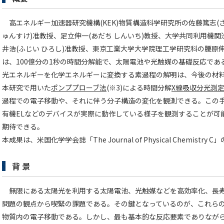
高エネルギー加速器研究機構(KEK)物質構造科学研究所の佐藤篤志(さ
ゅんすけ)准教授、足立伸一(あだち しんいち)教授、大学共同利用機
井浩(ふじい ひろし)准教授、東京工業大学大学院理工学研究科の腰原伸
は、100億分の1秒の時間分解能で、太陽電池や光触媒の基礎反応で
光エネルギーを化学エネルギーに変換する素過程の解明は、今後の材
本研究で用いた
ポンププローブ法
(※3)による時間分解
X線吸収分光測
過程での電子移動や、それに伴う分子構造の変化を観測できる。この
有機ELなどのデバイスが実際に動作している様子を観測することが可
期待できる。
本成果は、米国化学学会誌「The Journal of Physical Chemis
背 景
無限にある太陽光を利用する太陽電池、光触媒などを高効率化、長寿
問題の観点から喫緊の課題である。その鍵となっているのが、これら
物質内の電子移動である。しかし、最も基本的な反応要素でありなが