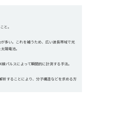
ること。
合が多い。これを補うため、広い波長帯域で光
た太陽電池。
、X線パルスによって瞬間的に計測する手法。
解析することにより、分子構造などを求める方