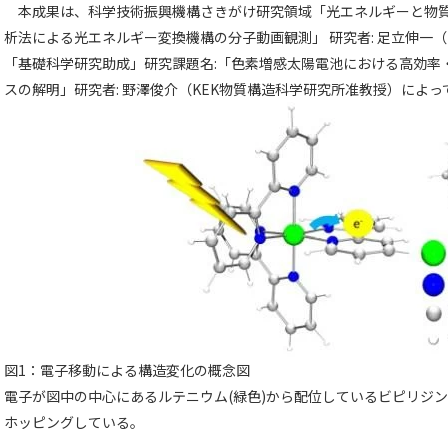
本成果は、科学技術振興機構さきがけ研究領域「光エネルギーと物質
析法による光エネルギー変換機構の分子動画観測」 研究者: 足立伸一
「基礎科学研究助成」研究課題名:「色素増感太陽電池における高効率
スの解明」研究者: 野澤俊介（KEK物質構造科学研究所准教授）によ
図1：電子移動による構造変化の概念図
電子が図中の中心にあるルテニウム(緑色)から配位しているビピリジ
ホッピングしている。