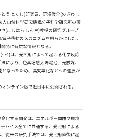
とう とくし)研究員、野澤俊介(のざわ し
関法人自然科学研究機構分子科学研究所の藤
也(こしはら しんや)教授の研究グループ
ある電子移動のメカニズムを明らかにした。
料開発に有益な情報となる。
定
(※4)は、光照射によって起こる化学反応
手法により、色素増感太陽電池、光触媒、
能となったため、高効率化などへの進展が
try C」のオンライン版で近日中に公開される。
命化する開発は、エネルギー問題や環境
のデバイス全てに共通する、光照射による
ら、従来の研究手法では、光照射直後に起