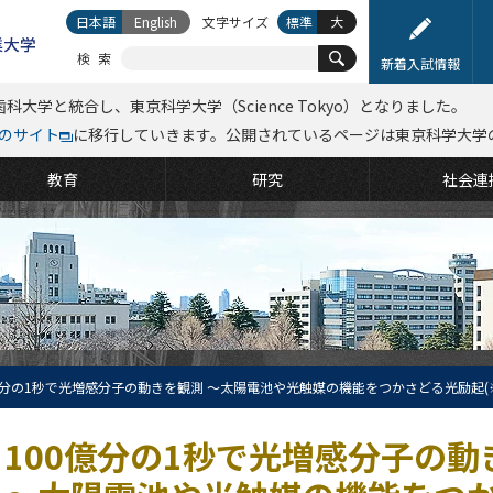
日本語
English
文字サイズ
標準
大
検索
新着入試情報
科大学と統合し、東京科学大学（Science Tokyo）となりました。
kyoのサイト
に移行していきます。公開されているページは東京科学大学
教育
研究
社会連
億分の1秒で光増感分子の動きを観測 ～太陽電池や光触媒の機能をつかさどる光励起(
100億分の1秒で光増感分子の動