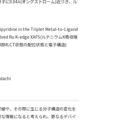
0.04Å(オングストローム)近づき、ル
ipyridine in the Triplet Metal-to-Ligand
-Resolved Ru K-edge XAFS(ルテニウムK吸収端
重項MLCT状態の配位状態と電子構造)
Adachi
細や、その際に生じる分子構造の変化を
要な情報になると考えられ、更なるデバイ