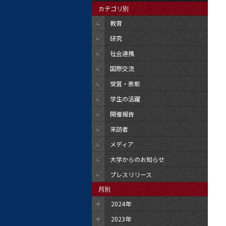
カテゴリ別
教育
研究
社会連携
国際交流
受賞・表彰
学生の活躍
開催報告
来訪者
メディア
大学からのお知らせ
プレスリリース
月別
2024年
2023年