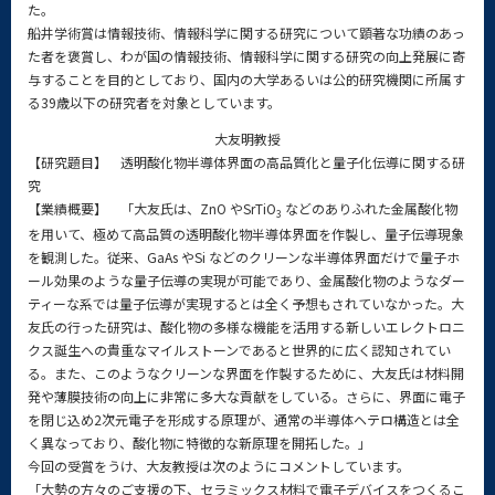
た。
船井学術賞は情報技術、情報科学に関する研究について顕著な功績のあっ
た者を褒賞し、わが国の情報技術、情報科学に関する研究の向上発展に寄
与することを目的としており、国内の大学あるいは公的研究機関に所属す
る39歳以下の研究者を対象としています。
大友明教授
【研究題目】 透明酸化物半導体界面の高品質化と量子化伝導に関する研
究
【業績概要】 「大友氏は、ZnO やSrTiO
などのありふれた金属酸化物
3
を用いて、極めて高品質の透明酸化物半導体界面を作製し、量子伝導現象
を観測した。従来、GaAs やSi などのクリーンな半導体界面だけで量子ホ
ール効果のような量子伝導の実現が可能であり、金属酸化物のようなダー
ティーな系では量子伝導が実現するとは全く予想もされていなかった。大
友氏の行った研究は、酸化物の多様な機能を活用する新しいエレクトロニ
クス誕生への貴重なマイルストーンであると世界的に広く認知されてい
る。また、このようなクリーンな界面を作製するために、大友氏は材料開
発や薄膜技術の向上に非常に多大な貢献をしている。さらに、界面に電子
を閉じ込め2次元電子を形成する原理が、通常の半導体ヘテロ構造とは全
く異なっており、酸化物に特徴的な新原理を開拓した。」
今回の受賞をうけ、大友教授は次のようにコメントしています。
「大勢の方々のご支援の下、セラミックス材料で電子デバイスをつくるこ