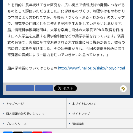
とを目的に長年続けてきた研究を、広い視点で情報技術の発展につながる
ものとして評価いただきました。化学はものづくり、物理学はものわかり
の学問とよく言われますが、今後も「つくる・測る・わかる」のステップ
で、研究室の仲間とともに使える材料を生み出していきたいと思います。
船井情報科学振興財団は、大学を卒業し海外の大学院でPh.D.取得を目指
す日本人学生を支援する奨学金制度などの奨学事業を行っています。褒賞
式の会場で、実際に今年度派遣される大学院生に会う機会があり、彼らの
志に強い印象を受けました。その出来事からも、今回の表彰を励みに若手
研究者の育成により一層力を注いでいきたいと思っています。」
船井学術賞についてはこちら⇒
http://www.funai.or.jp/sinko/hosyo.html
トップページ
本サイトについて
個人情報の取り扱いについて
サイトマップ
プレスリリース
資料請求