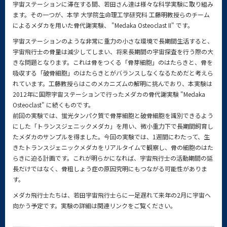
宇宙ステーションに滞在する間、若田さん達は様々な科学実験に取り組み
ます。その一つが、本学 大学院生命理工学研究科 工藤明教授らのチーム
によるメダカを用いた骨代謝実験、 "Medaka Osteoclast II" です。
宇宙ステーションのような非常に重力の小さな環境で長期間生活すると、
宇宙飛行士の骨量は減少してしまい、将来長期間の宇宙探査を行う際の大
きな問題となります。これは骨をつくる「骨芽細胞」のはたらきと、骨を
吸収する「破骨細胞」のはたらきとがバランスしなくなるためだと考えら
れています。工藤教授らはこのメカニズムの解明に挑んでおり、本実験は
2012年に国際宇宙ステーションで行ったメダカの骨代謝実験 "Medaka
Osteoclast" に続くものです。
前回の実験では、蛍光タンパク質で骨芽細胞と破骨細胞を識別できるよう
にした「トランスジェニックメダカ」を用い、微小重力下で長期間飼育し
たメダカのサンプルを得ました。今回の実験では、1週間にわたって、生
きたトランスジェニックメダカをリアルタイムで観察し、骨の細胞のはた
らきに迫る計画です。これが明らかになれば、宇宙飛行士の活動期間の延
長だけではなく、骨粗しょう症の原因究明にもつながる可能性がありま
す。
メダカ飛行士たちは、若田宇宙飛行士らに一足遅れて来年の2月に宇宙へ
向かう予定です。実験の詳細は関連リンクをご覧ください。