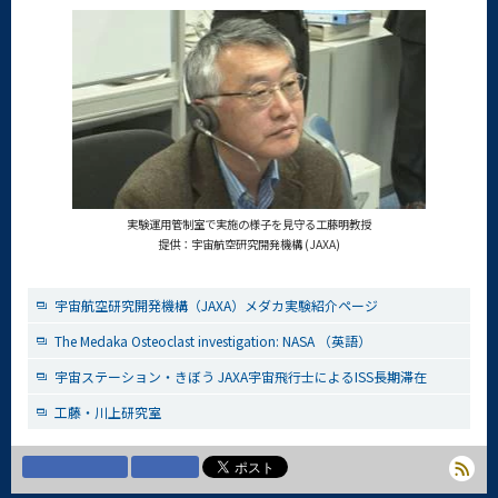
実験運用管制室で実施の様子を見守る工藤明教授
提供：宇宙航空研究開発機構 (JAXA)
宇宙航空研究開発機構（JAXA）メダカ実験紹介ページ
The Medaka Osteoclast investigation: NASA （英語）
宇宙ステーション・きぼう JAXA宇宙飛行士によるISS長期滞在
工藤・川上研究室