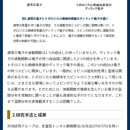
図1 通常の電子とトポロジカル絶縁体表面のディラック電子の違い
通常の質量を持つ電子の場合、その運動方向とスピンの間に相関は無いが、ト
ポロジカル絶縁体表面のディラック電子の場合、スピンの向きは常に運動方向
と垂直で表面と平行である。これにより、電子の運動を制御することで磁気的
性質の制御が可能になる。
通常の電子の波動関数は1つの成分しか持っていませんが、ディラック電
子の波動関数は電子の持つ自由度に関連した2つの成分を持っています。
トポロジカル絶縁体表面のディラック電子の場合、この2つの成分は電子
の持つスピンに関係しています。一般的にスピンは磁気的性質と密接な関
係があるため、トポロジカル絶縁体をスピントロニクス材料として用いる
には、さまざまな環境においてスピンがどのような振る舞いを示すのか知
る必要があります。そのためには、波動関数の情報を含んでいる電子の空
間分布を実験的に調べることが最も直接的な手がかりとなりますが、これ
まで空間分布を直接観測することは困難でした。
2.研究手法と成果
共同研究グループは、走査型トンネル顕微鏡法/分光法(STM/STS)を用い