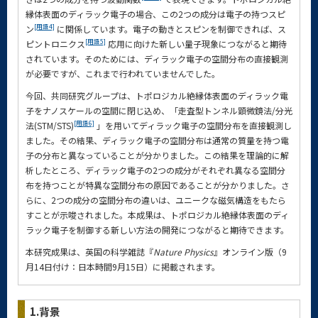
縁体表面のディラック電子の場合、この2つの成分は電子の持つスピ
[用語4]
ン
に関係しています。電子の動きとスピンを制御できれば、ス
[用語5]
ピントロニクス
応用に向けた新しい量子現象につながると期待
されています。そのためには、ディラック電子の空間分布の直接観測
が必要ですが、これまで行われていませんでした。
今回、共同研究グループは、トポロジカル絶縁体表面のディラック電
子をナノスケールの空間に閉じ込め、「走査型トンネル顕微鏡法/分光
[用語6]
法(STM/STS)
」を用いてディラック電子の空間分布を直接観測し
ました。その結果、ディラック電子の空間分布は通常の質量を持つ電
子の分布と異なっていることが分かりました。この結果を理論的に解
析したところ、ディラック電子の2つの成分がそれぞれ異なる空間分
布を持つことが特異な空間分布の原因であることが分かりました。さ
らに、2つの成分の空間分布の違いは、ユニークな磁気構造をもたら
すことが示唆されました。本成果は、トポロジカル絶縁体表面のディ
ラック電子を制御する新しい方法の開発につながると期待できます。
本研究成果は、英国の科学雑誌『
Nature Physics
』オンライン版（9
月14日付け：日本時間9月15日）に掲載されます。
1.背景