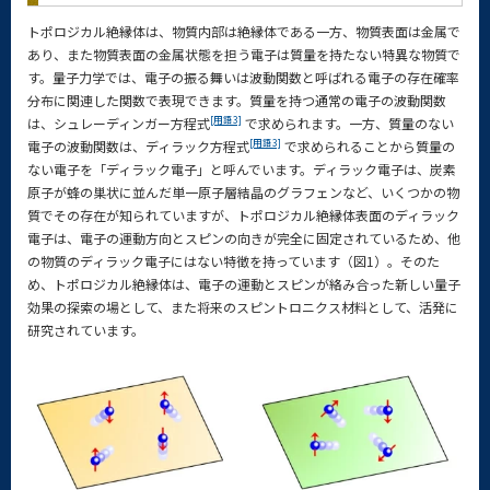
トポロジカル絶縁体は、物質内部は絶縁体である一方、物質表面は金属で
あり、また物質表面の金属状態を担う電子は質量を持たない特異な物質で
す。量子力学では、電子の振る舞いは波動関数と呼ばれる電子の存在確率
分布に関連した関数で表現できます。質量を持つ通常の電子の波動関数
[用語3]
は、シュレーディンガー方程式
で求められます。一方、質量のない
[用語3]
電子の波動関数は、ディラック方程式
で求められることから質量の
ない電子を「ディラック電子」と呼んでいます。ディラック電子は、炭素
原子が蜂の巣状に並んだ単一原子層結晶のグラフェンなど、いくつかの物
質でその存在が知られていますが、トポロジカル絶縁体表面のディラック
電子は、電子の運動方向とスピンの向きが完全に固定されているため、他
の物質のディラック電子にはない特徴を持っています（図1）。そのた
め、トポロジカル絶縁体は、電子の運動とスピンが絡み合った新しい量子
効果の探索の場として、また将来のスピントロニクス材料として、活発に
研究されています。