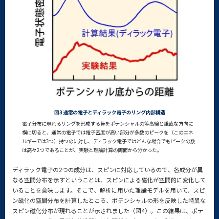
図3 通常の電子とディラック電子のリング内部構造
電子分布に現れるリングを形成する帯をポテンシャルの等高線と垂直な方向に
横に切ると、通常の電子では電子密度が高い部分が多数のピークを（このエネ
ルギーでは3つ）持つのに対し、ディラック電子ではどんな場合でもピークの数
は高々2つであることが、実験と理論計算の両面から分かった。
ディラック電子の2つの成分は、スピンに対応しているので、各成分が異
なる空間分布を示すということは、スピンによる磁化が空間的に変化して
いることを意味します。そこで、解析に用いた理論モデルを用いて、スピ
ン磁化の空間分布を計算したところ、ポテンシャルの形を反映した特異な
スピン磁化分布が現れることが示されました（図4）。この結果は、ポテ