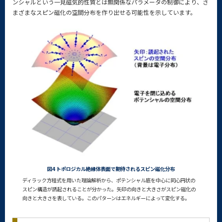
ンシャルという一見磁気的性質とは無関係なパラメータの制御により、さ
まざまなスピン磁化の空間分布を作り出せる可能性を示しています。
図4 トポロジカル絶縁体表面で期待されるスピン磁化分布
ディラック方程式を用いた理論解析から、ポテンシャル底を中心に同心円状の
スピン構造が誘起されることが分かった。矢印の向きと大きさがスピン磁化の
向きと大きさを表している。このパターンはエネルギーによって変化する。