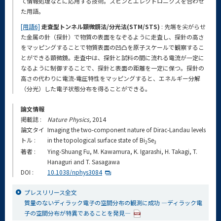
て情報処理などに応用する技術。スピンとエレクトロニクスを合わせ
た用語。
[用語6]
走査型トンネル顕微鏡法/分光法(STM/STS)
: 先端を尖がらせ
た金属の針（探針）で物質の表面をなぞるように走査し、探針の高さ
をマッピングすることで物質表面の凹凸を原子スケールで観察するこ
とができる顕微鏡。走査中は、探針と試料の間に流れる電流が一定に
なるように制御することで、探針と表面の距離を一定に保つ。探針の
高さの代わりに電流-電圧特性をマッピングすると、エネルギー分解
（分光）した電子状態分布を得ることができる。
論文情報
掲載誌 :
Nature Physics,
2014
論文タイ
Imaging the two-component nature of Dirac-Landau levels
トル :
in the topological surface state of Bi
Se
2
3
著者 :
Ying-Shuang Fu, M. Kawamura, K. Igarashi, H. Takagi, T.
Hanaguri and T. Sasagawa
DOI :
10.1038/nphys3084
プレスリリース全文
質量のないディラック電子の空間分布の観測に成功 ―ディラック電
子の空間分布が特異であることを発見―