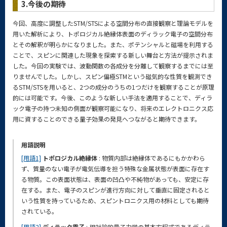
3.今後の期待
今回、高度に調整したSTM/STSによる空間分布の直接観察と理論モデルを
用いた解析により、トポロジカル絶縁体表面のディラック電子の空間分布
とその解釈が明らかになりました。また、ポテンシャルと磁場を利用する
ことで、スピンに関連した現象を探索する新しい舞台と方法が提示されま
した。今回の実験では、波動関数の各成分を分離して観察するまでには至
りませんでした。しかし、スピン偏極STMという磁気的な性質を観測でき
るSTM/STSを用いると、2つの成分のうちの1つだけを観察することが原理
的には可能です。今後、このような新しい手法を適用することで、ディラ
ック電子の持つ未知の側面が観察可能になり、将来のエレクトロニクス応
用に資することのできる量子効果の発見へつながると期待できます。
用語説明
[用語1]
トポロジカル絶縁体
: 物質内部は絶縁体であるにもかかわら
ず、質量のない電子が電気伝導を担う特殊な金属状態が表面に存在す
る物質。この表面状態は、表面の凹凸や不純物があっても、安定に存
在する。また、電子のスピンが進行方向に対して垂直に固定されると
いう性質を持っているため、スピントロニクス用の材料としても期待
されている。
[用語2]
ディラック電子
: 相対論的量子力学の基本方程式であるディラ