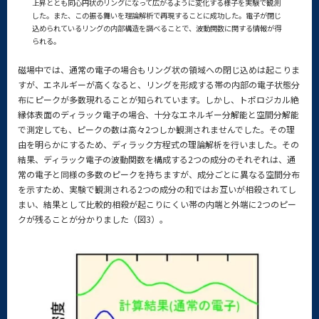
上昇ととも同心円状のリングになって広がるように変化する様子を実験で観測
した。また、この振る舞いを理論解析で再現することに成功した。電子が閉じ
込められているリングの内部構造を調べることで、波動関数に関する情報が得
られる。
磁場中では、通常の電子の場合もリング状の領域への閉じ込めは起こりま
すが、エネルギーが高くなると、リングを形成する帯の内部の電子状態分
布にピークが多数現れることが知られています。しかし、トポロジカル絶
縁体表面のディラック電子の場合、十分なエネルギー分解能と空間分解能
で測定しても、ピークの数は高々2つしか観測されませんでした。その理
由を明らかにするため、ディラック方程式の理論解析を行いました。その
結果、ディラック電子の波動関数を構成する2つの成分のそれぞれは、通
常の電子と同様の多数のピークを持ちますが、成分ごとに異なる空間分布
を示すため、実験で観測される2つの成分の和ではお互いが相殺されてし
まい、結果として比較的相殺が起こりにくい帯の内端と外端に2つのピー
クが残ることが分かりました（図3）。