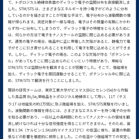
て、トポロジカル絶縁体表面のディラック電子の空間分布を直接観測しま
した。STM/STS は、さまざまなエネルギーを持つ電子がどのように分布
しているのかを描き出すことが可能な手法で、電子分布から波動関数の情
報が得られます。測定対象が一様な場合、電子はその質量の有無にかかわ
らず均一に分布してしまうので、ディラック電子の特徴をとらえるために
は、何らかの方法で電子をナノスケールの空間に閉じ込める必要がありま
す。通常の電子の場合、結晶中に正に帯電した欠陥があると、静電力で電
子がそこに引き寄せられることを利用して電子を閉じ込めることができま
す。しかし、ディラック電子の場合、このような欠陥が作る「ポテンシャ
ル」があってもそこに閉じ込められにくいという特徴があり、単純な
STM/STS では空間分布を観測することが困難でした。そこで、強磁場を
加え、ディラック電子を周回運動させることで、ポテンシャル中に閉じ込
め、STM/STS で観測を行うことにしました。
理研の研究チームは、東京工業大学がビスマス(Bi)とセレン(Se)から作製
した高品質 Bi
Se
単結晶をトポロジカル絶縁体として用い、11T（テス
2
3
ラ:1T は地磁気の約2万倍)に及ぶ強磁場を加え、STM/STS実験を行いまし
た。波動関数の情報を得るには、さまざまなエネルギーを持つ電子の分布
を知る必要があり、一日以上の長時間にわたってナノスケールの領域を観
測し続けなければ十分な信号強度を得ることができません。そのため、装
置を1.5K（ケルビン:1.5Kは約マイナス272℃）の低温に保ち、装置の熱膨
張などの影響を徹底的に排除しました。この低温かつ強磁場下での安定し