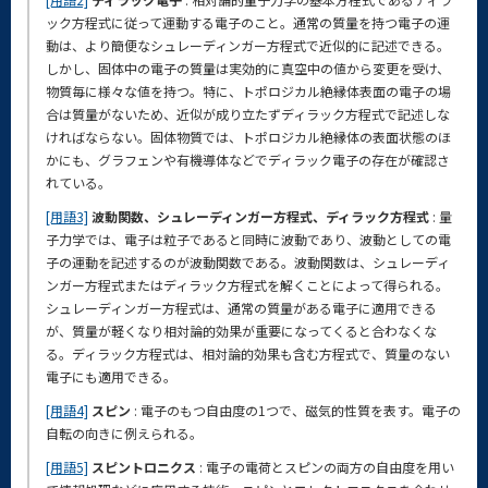
ック方程式に従って運動する電子のこと。通常の質量を持つ電子の運
動は、より簡便なシュレーディンガー方程式で近似的に記述できる。
しかし、固体中の電子の質量は実効的に真空中の値から変更を受け、
物質毎に様々な値を持つ。特に、トポロジカル絶縁体表面の電子の場
合は質量がないため、近似が成り立たずディラック方程式で記述しな
ければならない。固体物質では、トポロジカル絶縁体の表面状態のほ
かにも、グラフェンや有機導体などでディラック電子の存在が確認さ
れている。
[用語3]
波動関数、シュレーディンガー方程式、ディラック方程式
: 量
子力学では、電子は粒子であると同時に波動であり、波動としての電
子の運動を記述するのが波動関数である。波動関数は、シュレーディ
ンガー方程式またはディラック方程式を解くことによって得られる。
シュレーディンガー方程式は、通常の質量がある電子に適用できる
が、質量が軽くなり相対論的効果が重要になってくると合わなくな
る。ディラック方程式は、相対論的効果も含む方程式で、質量のない
電子にも適用できる。
[用語4]
スピン
: 電子のもつ自由度の1つで、磁気的性質を表す。電子の
自転の向きに例えられる。
[用語5]
スピントロニクス
: 電子の電荷とスピンの両方の自由度を用い