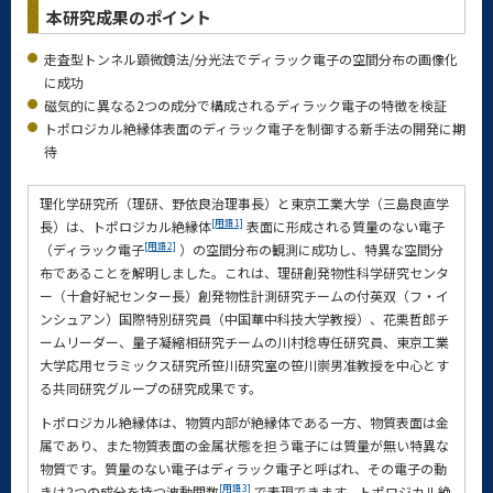
本研究成果のポイント
走査型トンネル顕微鏡法/分光法でディラック電子の空間分布の画像化
に成功
磁気的に異なる2つの成分で構成されるディラック電子の特徴を検証
トポロジカル絶縁体表面のディラック電子を制御する新手法の開発に期
待
理化学研究所（理研、野依良治理事長）と東京工業大学（三島良直学
[用語1]
長）は、トポロジカル絶縁体
表面に形成される質量のない電子
[用語2]
（ディラック電子
）の空間分布の観測に成功し、特異な空間分
布であることを解明しました。これは、理研創発物性科学研究センタ
ー（十倉好紀センター長）創発物性計測研究チームの付英双（フ・イ
ンシュアン）国際特別研究員（中国華中科技大学教授）、花栗哲郎チ
ームリーダー、量子凝縮相研究チームの川村稔専任研究員、東京工業
大学応用セラミックス研究所笹川研究室の笹川崇男准教授を中心とす
る共同研究グループの研究成果です。
トポロジカル絶縁体は、物質内部が絶縁体である一方、物質表面は金
属であり、また物質表面の金属状態を担う電子には質量が無い特異な
物質です。質量のない電子はディラック電子と呼ばれ、その電子の動
[用語3]
きは2つの成分を持つ波動関数
で表現できます。トポロジカル絶