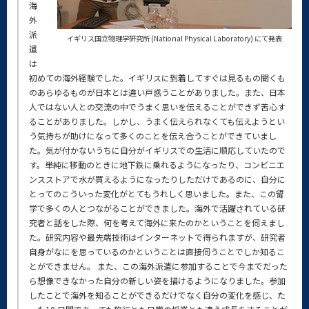
海
外
派
イギリス国立物理学研究所 (National Physical Laboratory) にて発表
遣
は
初めての海外経験でした。イギリスに到着してすぐは見るもの聞くも
のあらゆるものが日本とは違い戸惑うことがありました。また、日本
人ではない人との交流の中でうまく思いを伝えることができず苦心す
ることがありました。しかし、うまく伝えられなくても伝えようとい
う気持ちが助けになって多くのことを伝え合うことができていまし
た。気が付かないうちに自分がイギリスでの生活に順応していたので
す。単純に移動のときに地下鉄に乗れるようになったり、コンビニエ
ンスストアで水が買えるようになったりしただけであるのに、自分に
とってのこういった変化がとてもうれしく思いました。また、この留
学で多くの人とつながることができました。海外で活躍されている研
究者と話をした際、何を考えて海外に来たのかということを伺えまし
た。研究内容や最先端技術はインターネットで得られますが、研究者
自身がなにを思っているのかということは直接伺うことでしか知るこ
とができません。 また、この海外派遣に参加することで今までだった
ら想像できなかった自分の新しい姿を描けるようになりました。参加
したことで海外を知ることができるだけでなく自分の変化を感じ、た