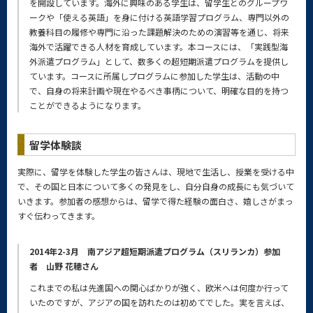
を開設しています。海外に興味のある学生は、留学生とのグループワ
ークや「使える英語」を身に付ける英語学習プログラム、専門以外の
教養科目の履修や専門に沿った課題解決のための演習等を通じ、将来
海外で活躍できる人材を育成しています。本コースには、「実践型海
外派遣プログラム」として、数多くの超短期派遣プログラムを提供し
ています。コースに所属しプログラムに参加した学生は、活動の中
で、自身の将来計画や現在やるべき事柄について、明確な目的を持つ
ことができるようになります。
留学体験談
実際に、留学を体験した学生の皆さんは、現地で生活し、授業を受ける中
で、その国と日本について多くの発見をし、自分自身の成長にも気づいて
いきます。参加者の感想からは、留学で得た経験の面白さ、嬉しさがまっ
すぐ伝わってきます。
2014年2-3月 南アジア超短期派遣プログラム（スリランカ）参加
者 山野 花穂さん
これまでの私は先進国への関心ばかりが強く、欧米へは何度か行って
いたのですが、アジアの国を訪れたのは初めてでした。実を言えば、