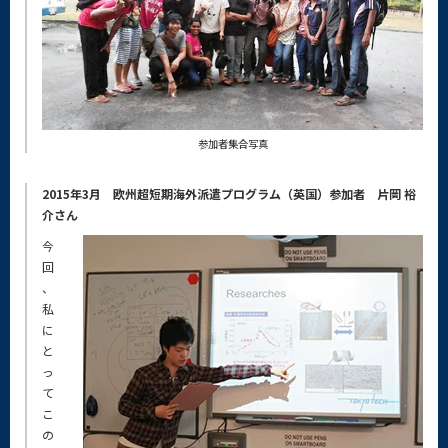
参加者集合写真
2015年3月 欧州超短期海外派遣プログラム（英国）参加者 片岡 裕
介さん
今
回
、
私
に
と
っ
て
こ
の