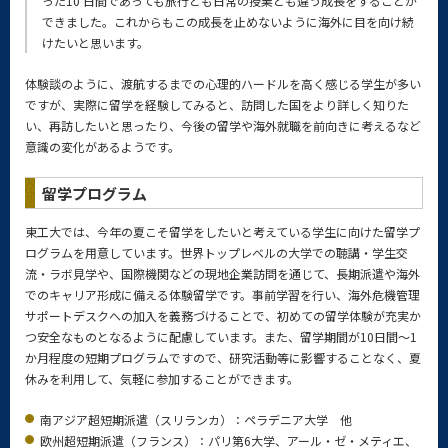
った10 日間であっても旅行とも日常の授業とも違う成長をすることが
できました。これからもこの成長を止めないように海外に目を向け続
けたいと思います。
体験談のように、渡航するまでの心理的ハードルを高く感じる学生が多い
ですが、実際に留学を経験してみると、訪問した国をより詳しく知りた
い、再訪したいと思ったり、今後の留学や海外就職を前向きに考えるなど
意識の変化があるようです。
留学プログラム
東工大では、今年の夏こそ留学をしたいと考えている学生に向けた留学プ
ログラムを用意しています。世界トップレベルの大学での聴講・学生交
流・ラボ見学や、国際機関などの現地企業訪問を通じて、長期派遣や海外
でのキャリア形成に備える体験留学です。事前学習を行い、海外危機管理
サポートデスクへの加入を義務づけることで、初めての留学体験が充実か
つ安全なものとなるように配慮しています。また、留学期間が10日間～1
か月程度の短期プログラムですので、研究活動等に影響することなく、夏
休みを利用して、気軽に参加することができます。
南アジア超短期派遣（スリランカ）：ペラデニア大学 他
欧州超短期派遣（フランス）：パリ第6大学、アール・ゼ・メティエ、