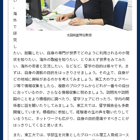
い
、
海
外
で
研
太田絵里特任教授
究
し
たい、就職したい、自身の専門が世界でどのように利用されるのか現
状を知りたい、海外の取組を知りたい、とりあえず世界をみてみた
い、海外の若者と交流したい、などなど、留学の目的は様々です。ま
ずは、自身の渡航の目的をはっきりさせましょう。その上で、自身が
どの地域に興味があるのかを考えてみましょう。東工大のウェブペー
ジ等で情報収集をしたら、複数のプログラムからどれが一番今の自分
に合っているのか、さらなる情報収集に努めましょう。訪問先や訪問
国のことをより積極的に調べたり、留学フェアに行ったり、学内の関
係者に話を聞いたりしてみましょう。東工大では、留学報告会も多数
開催しています。積極的に参加して、経験者の生の声を聴いたりして
いるうちに、ネットワークも広がり、自身の目的意識やすべきことが
はっきりしてくると思います。
また、東工大では、学部生を対象としたグローバル理工人育成コース