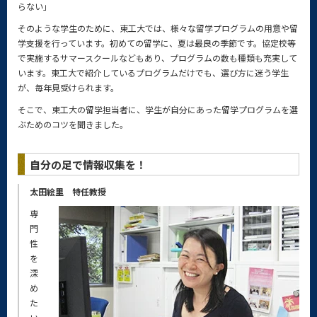
らない」
そのような学生のために、東工大では、様々な留学プログラムの用意や留
学支援を行っています。初めての留学に、夏は最良の季節です。協定校等
で実施するサマースクールなどもあり、プログラムの数も種類も充実して
います。東工大で紹介しているプログラムだけでも、選び方に迷う学生
が、毎年見受けられます。
そこで、東工大の留学担当者に、学生が自分にあった留学プログラムを選
ぶためのコツを聞きました。
自分の足で情報収集を！
太田絵里 特任教授
専
門
性
を
深
め
た