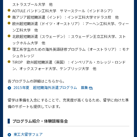
ストラスブール大学 他
AOTULE バンドン工科大学 サマースクール（インドネシア）
南アジア超短期派遣（インド）：インド工科大学マドラス校 他
欧州超短期派遣（ドイツ・オーストリア）：アーヘン工科大学、ウィー
ン工科大学 他
北欧超短期派遣（スウェーデン）：スウェーデン王立工科大学、スト
ックホルム大学 他
理工系学生のための海外英語研修プログラム（オーストラリア）：モナ
シュカレッジ
TiROP 欧州超短期派遣（英国）：インペリアル・カレッジ・ロンド
ン、オックスフォード大学、ケンブリッジ大学 他
各プログラムの詳細はこちらから。
2015年夏 超短期海外派遣プログラム 募集
留学は準備を入念にすることで、充実度が高くなるため、留学に向けた準
備のサポートも提供しています。
プログラム紹介・体験談報告会
東工大留学フェア