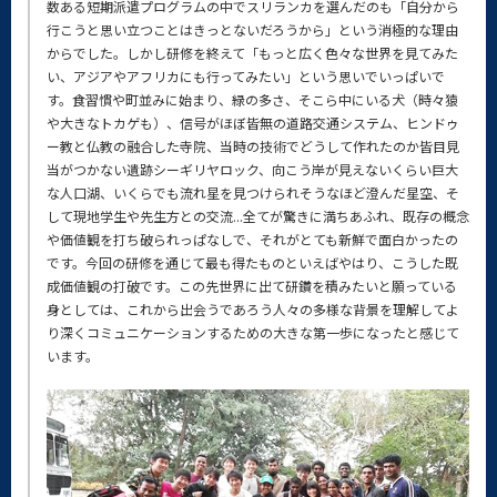
数ある短期派遣プログラムの中でスリランカを選んだのも「自分から
行こうと思い立つことはきっとないだろうから」という消極的な理由
からでした。しかし研修を終えて「もっと広く色々な世界を見てみた
い、アジアやアフリカにも行ってみたい」という思いでいっぱいで
す。食習慣や町並みに始まり、緑の多さ、そこら中にいる犬（時々猿
や大きなトカゲも）、信号がほぼ皆無の道路交通システム、ヒンドゥ
ー教と仏教の融合した寺院、当時の技術でどうして作れたのか皆目見
当がつかない遺跡シーギリヤロック、向こう岸が見えないくらい巨大
な人口湖、いくらでも流れ星を見つけられそうなほど澄んだ星空、そ
して現地学生や先生方との交流...全てが驚きに満ちあふれ、既存の概念
や価値観を打ち破られっぱなしで、それがとても新鮮で面白かったの
です。今回の研修を通じて最も得たものといえばやはり、こうした既
成価値観の打破です。この先世界に出て研鑽を積みたいと願っている
身としては、これから出会うであろう人々の多様な背景を理解してよ
り深くコミュニケーションするための大きな第一歩になったと感じて
います。