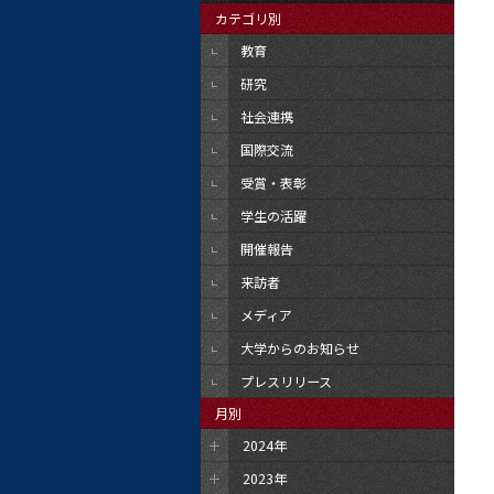
カテゴリ別
教育
研究
社会連携
国際交流
受賞・表彰
学生の活躍
開催報告
来訪者
メディア
大学からのお知らせ
プレスリリース
月別
2024年
2023年