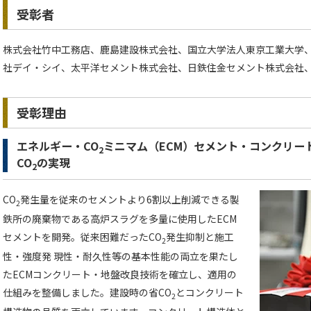
受彰者
株式会社竹中工務店、鹿島建設株式会社、国立大学法人東京工業大学
社デイ・シイ、太平洋セメント株式会社、日鉄住金セメント株式会社、
受彰理由
エネルギー・CO
ミニマム（ECM）セメント・コンクリー
2
CO
の実現
2
CO
発生量を従来のセメントより6割以上削減できる製
2
鉄所の廃棄物である高炉スラグを多量に使用したECM
セメントを開発。従来困難だったCO
発生抑制と施工
2
性・強度発 現性・耐久性等の基本性能の両立を果たし
たECMコンクリート・地盤改良技術を確立し、適用の
仕組みを整備しました。建設時の省CO
とコンクリート
2