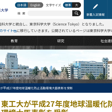
日本語
English
文字サイズ
標準
大
検索
新着入試情報
科大学と統合し、東京科学大学（Science Tokyo）となりました。
kyoのサイト
に移行していきます。公開されているページは東京科学大学
教育
研究
社会連
が平成27年度地球温暖化防止活動環境大臣表彰を受彰
東工大が平成27年度地球温暖化