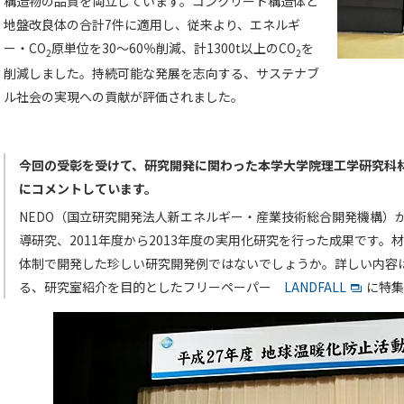
構造物の品質を両立しています。コンクリート構造体と
地盤改良体の合計7件に適用し、従来より、エネルギ
ー・CO
原単位を30～60％削減、計1300t以上のCO
を
2
2
削減しました。持続可能な発展を志向する、サステナブ
ル社会の実現への貢献が評価されました。
今回の受彰を受けて、研究開発に関わった本学大学院理工学研究科
にコメントしています。
NEDO（国立研究開発法人新エネルギー・産業技術総合開発機構）から
導研究、2011年度から2013年度の実用化研究を行った成果です。
体制で開発した珍しい研究開発例ではないでしょうか。詳しい内容
る、研究室紹介を目的としたフリーペーパー
LANDFALL
に特集