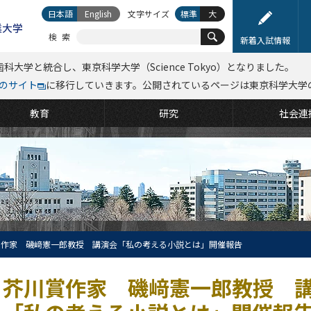
日本語
English
文字サイズ
標準
大
検索
新着入試情報
科大学と統合し、東京科学大学（Science Tokyo）となりました。
kyoのサイト
に移行していきます。公開されているページは東京科学大学
教育
研究
社会連
賞作家 磯﨑憲一郎教授 講演会「私の考える小説とは」開催報告
芥川賞作家 磯﨑憲一郎教授 