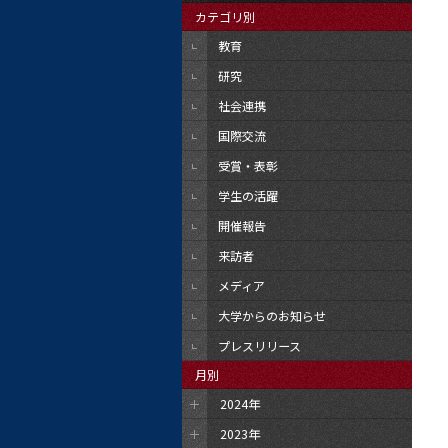
カテゴリ別
教育
研究
社会連携
国際交流
受賞・表彰
学生の活躍
開催報告
来訪者
メディア
大学からのお知らせ
プレスリリース
月別
2024年
2023年