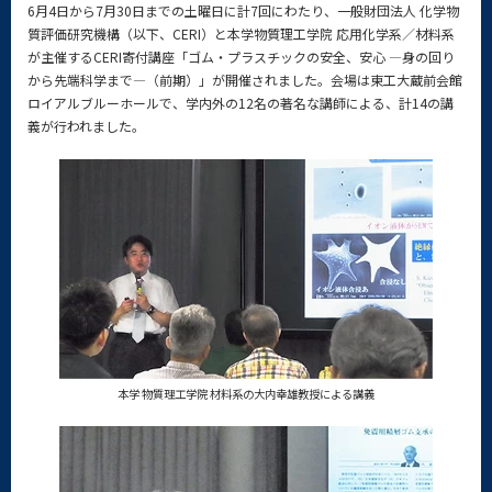
6月4日から7月30日までの土曜日に計7回にわたり、一般財団法人 化学物
質評価研究機構（以下、CERI）と本学物質理工学院 応用化学系／材料系
が主催するCERI寄付講座「ゴム・プラスチックの安全、安心 ―身の回り
から先端科学まで―（前期）」が開催されました。会場は東工大蔵前会館
ロイアルブルーホールで、学内外の12名の著名な講師による、計14の講
義が行われました。
本学 物質理工学院 材料系の大内幸雄教授による講義