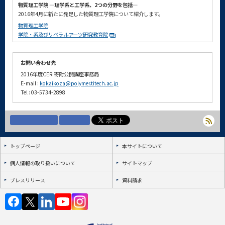
物質理工学院 ―理学系と工学系、2つの分野を包括―
2016年4月に新たに発足した物質理工学院について紹介します。
物質理工学院
学院・系及びリベラルアーツ研究教育院
お問い合わせ先
2016年度CERI寄附公開講座事務局
E-mail :
kokaikoza@polymer.titech.ac.jp
Tel : 03-5734-2898
トップページ
本サイトについて
個人情報の取り扱いについて
サイトマップ
プレスリリース
資料請求