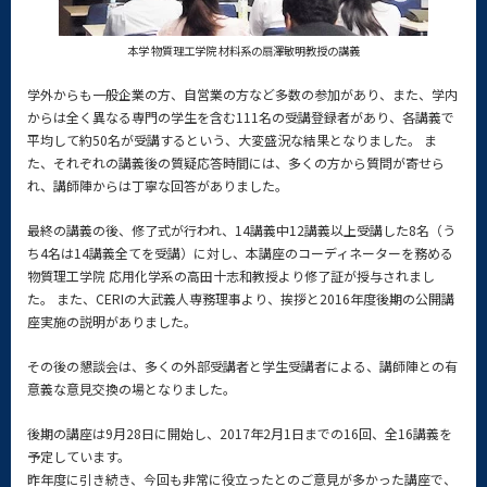
本学 物質理工学院 材料系の扇澤敏明教授の講義
学外からも一般企業の方、自営業の方など多数の参加があり、また、学内
からは全く異なる専門の学生を含む111名の受講登録者があり、各講義で
平均して約50名が受講するという、大変盛況な結果となりました。 ま
た、それぞれの講義後の質疑応答時間には、多くの方から質問が寄せら
れ、講師陣からは丁寧な回答がありました。
最終の講義の後、修了式が行われ、14講義中12講義以上受講した8名（う
ち4名は14講義全てを受講）に対し、本講座のコーディネーターを務める
物質理工学院 応用化学系の高田十志和教授より修了証が授与されまし
た。 また、CERIの大武義人専務理事より、挨拶と2016年度後期の公開講
座実施の説明がありました。
その後の懇談会は、多くの外部受講者と学生受講者による、講師陣との有
意義な意見交換の場となりました。
後期の講座は9月28日に開始し、2017年2月1日までの16回、全16講義を
予定しています。
昨年度に引き続き、今回も非常に役立ったとのご意見が多かった講座で、