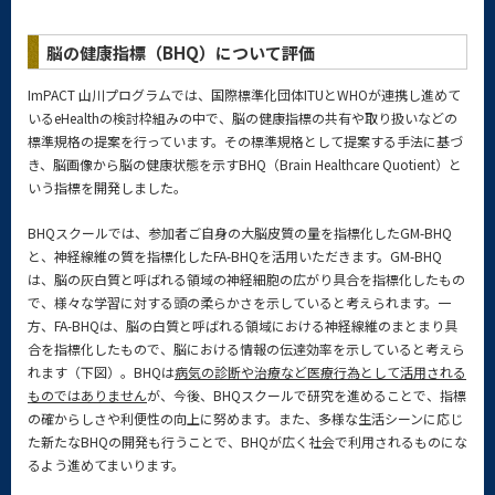
脳の健康指標（BHQ）について評価
ImPACT 山川プログラムでは、国際標準化団体ITUとWHOが連携し進めて
いるeHealthの検討枠組みの中で、脳の健康指標の共有や取り扱いなどの
標準規格の提案を行っています。その標準規格として提案する手法に基づ
き、脳画像から脳の健康状態を示すBHQ（Brain Healthcare Quotient）と
いう指標を開発しました。
BHQスクールでは、参加者ご自身の大脳皮質の量を指標化したGM-BHQ
と、神経線維の質を指標化したFA-BHQを活用いただきます。GM-BHQ
は、脳の灰白質と呼ばれる領域の神経細胞の広がり具合を指標化したもの
で、様々な学習に対する頭の柔らかさを示していると考えられます。一
方、FA-BHQは、脳の白質と呼ばれる領域における神経線維のまとまり具
合を指標化したもので、脳における情報の伝達効率を示していると考えら
れます（下図）。BHQは
病気の診断や治療など医療行為として活用される
ものではありません
が、今後、BHQスクールで研究を進めることで、指標
の確からしさや利便性の向上に努めます。また、多様な生活シーンに応じ
た新たなBHQの開発も行うことで、BHQが広く社会で利用されるものにな
るよう進めてまいります。