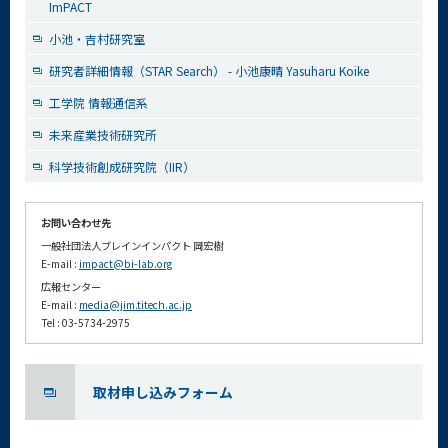
ImPACT
小池・吉村研究室
研究者詳細情報（STAR Search） - 小池康晴 Yasuharu Koike
工学院 情報通信系
未来産業技術研究所
科学技術創成研究院（IIR）
お問い合わせ先
一般社団法人ブレインインパクト 岡宏樹
E-mail :
impact@bi-lab.org
広報センター
E-mail :
media@jim.titech.ac.jp
Tel : 03-5734-2975
取材申し込みフォーム