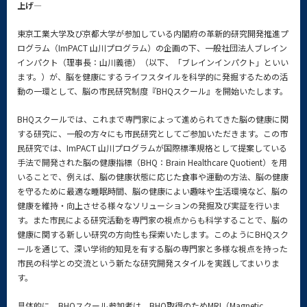
上げ―
東京工業大学及び京都大学が参加している内閣府の革新的研究開発推進プ
ログラム（ImPACT 山川プログラム）の企画の下、一般社団法人ブレイン
インパクト（理事長：山川義徳）（以下、「ブレインインパクト」といい
ます。）が、脳を健康にするライフスタイルを科学的に発掘するための活
動の一環として、脳の市民研究制度『BHQスクール』を開始いたします。
BHQスクールでは、これまで専門家によって進められてきた脳の健康に関
する研究に、一般の方々にも市民研究としてご参加いただきます。この市
民研究では、ImPACT 山川プログラムが国際標準規格として提案している
手法で開発された脳の健康指標（BHQ：Brain Healthcare Quotient）を用
いることで、例えば、脳の健康状態に応じた食事や運動の方法、脳の健康
を守るために最適な睡眠時間、脳の健康によい趣味や生活環境など、脳の
健康を維持・向上させる様々なソリューションの発掘及び実証を行いま
す。また市民による研究活動を専門家の視点からも科学することで、脳の
健康に関する新しい研究の方向性も探索いたします。このようにBHQスク
ールを通じて、深い学術的知見を有する脳の専門家と多様な視点を持った
市民の科学との交流という新たな研究開発スタイルを実践してまいりま
す。
具体的に、BHQスクール参加者は、BHQ取得のためMRI（Magnetic