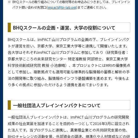
※
BHQスクールの取り組みについての取材等のお申込みにつきましては、ブレインイン
パクト問い合わせ先窓口(
impact@bi-lab.org
)までご連絡ください。
BHQスクールの企画・運営、大学の役割について
BHQスクールは、ImPACT 山川プログラムの企画の下、ブレインインパク
トが運営を担い、京都大学、東京工業大学等と連携して開催いたします。
各大学はそれぞれImPACT 山川プログラムに参加しており（研究責任者：
京都大学こころの未来研究センター 特定准教授 阿部修士、東京工業大学
科学技術創成研究院 教授 小池康晴）、本プロジェクトにはMRIの撮像拠点
として参加し、複数拠点でも運用可能な標準的な脳情報の蓄積と解析の手
法の開発等に取り組み、脳情報のインフラ基盤構築を進めます。今後もよ
り多くの拠点に参加いただけるよう連携を進めてまいります。
一般社団法人ブレインインパクトについて
一般社団法人ブレインインパクトは、ImPACT 山川プログラムの研究開発
成果の社会実装を加速することを目的の一つとして2016年3月に設立され
た法人です。当プログラムと連携し、異業種企業との共同研究支援の他、
BHQチャレンジの活動支援、外部資金の調達、標準化や人材育成などの研