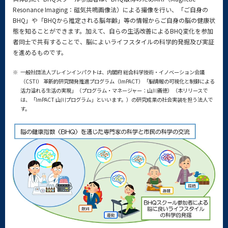
Resonance Imaging：磁気共鳴画像法）による撮像を行い、「ご自身の
BHQ」や「BHQから推定される脳年齢」等の情報からご自身の脳の健康状
態を知ることができます。加えて、自らの生活改善によるBHQ変化を参加
者同士で共有することで、脳によいライフスタイルの科学的発掘及び実証
を進めるものです。
※
一般社団法人ブレインインパクトは、内閣府 総合科学技術・イノベーション会議
（CSTI） 革新的研究開発推進プログラム（ImPACT）「脳情報の可視化と制御による
活力溢れる生活の実現」（プログラム・マネージャー：山川義徳）（本リリースで
は、「ImPACT 山川プログラム」といいます。）の研究成果の社会実装を担う法人で
す。