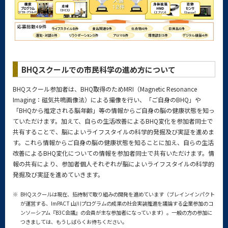
BHQスクールでの市民科学の進め方について
BHQスクール参加者は、BHQ取得のためMRI（Magnetic Resonance
Imaging：磁気共鳴画像法）による撮像を行い、「ご自身のBHQ」や
「BHQから推定される脳年齢」等の情報からご自身の脳の健康状態を知っ
ていただけます。加えて、自らの生活改善によるBHQ変化を参加者同士で
共有することで、脳によいライフスタイルの科学的発掘及び実証を進めま
す。これら情報からご自身の脳の健康状態を知ることに加え、自らの生活
改善によるBHQ変化についての情報を参加者同士で共有いただけます。情
報の共有により、参加者個人それぞれが脳によいライフスタイルの科学的
発掘及び実証を進めていきます。
※
BHQスクールは現在、招待制で取り組みの開発を進めています（ブレインインパクト
が運営する、ImPACT 山川プログラムの成果の社会実装推進を議論する企業参加のコ
ンソーシアム『B3C会議』の会員が主な参加者になっています）。一般の方の参加に
つきましては、もうしばらくお待ちください。