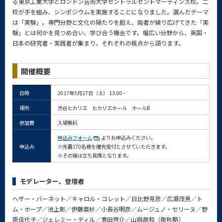
る東京工業大学とロンドン芸術大学セントラルセントマーティンズ校。二
校が手を組み、シンポジウムを実施することになりました。選んだテーマ
は「実験」。専門分野と文化の隔たりを超え、両者が繰り広げてきた「実
験」とは何かを見つめ合い、学び合う機会です。幅広い分野から、英国・
日本の研究者・実践者が集まり、それぞれの視点から語ります。
開催概要
日時
2017年5月27日（土） 13:00 -
場所
渋谷ヒカリエ ヒカリエホール ホールB
参加費
入場無料
申込みフォーム
よりお申込みください。
申込み
※先着170名様を優先受付とさせていただきます。
※その後は立ち見席となります。
モデレーター、登壇者
ヘザー・バーネット／キャロル・コレット／日比野克彦／広瀬茂男／ト
ム・ホープ／池上彰／伊藤亜紗／小長谷明彦／ムージュノ・セリーヌ／野
原佳代子／ジェレミー・ティル／豊田啓介／山縣良和（敬称略）