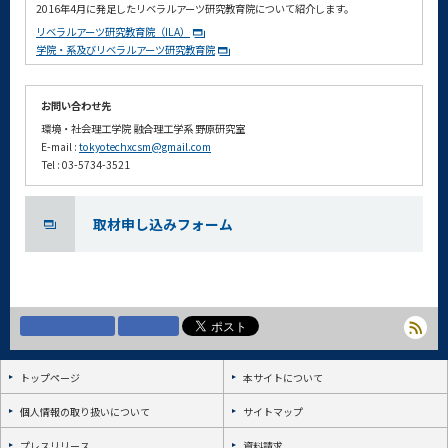
2016年4月に発足したリベラルアーツ研究教育院について紹介します。
リベラルアーツ研究教育院（ILA）
学院・系及びリベラルアーツ研究教育院
お問い合わせ先
環境・社会理工学院 融合理工学系 野原研究室
E-mail :
tokyotechxcsm@gmail.com
Tel : 03-5734-3521
取材申し込みフォーム
トップページ
本サイトについて
個人情報の取り扱いについて
サイトマップ
プレスリリース
資料請求