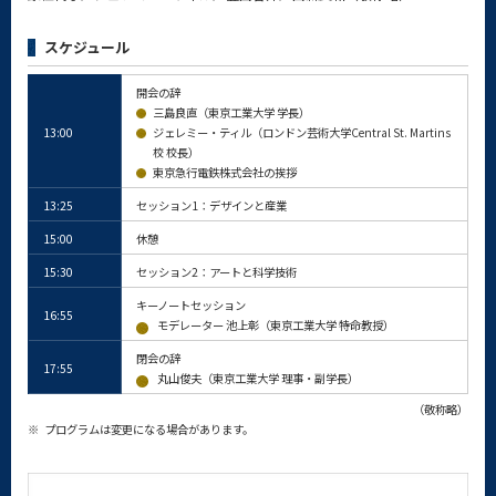
スケジュール
開会の辞
三島良直（東京工業大学 学長）
13:00
ジェレミー・ティル（ロンドン芸術大学Central St. Martins
校 校長）
東京急行電鉄株式会社の挨拶
13:25
セッション1：デザインと産業
15:00
休憩
15:30
セッション2：アートと科学技術
キーノートセッション
16:55
モデレーター 池上彰（東京工業大学 特命教授）
閉会の辞
17:55
丸山俊夫（東京工業大学 理事・副学長）
（敬称略）
※
プログラムは変更になる場合があります。