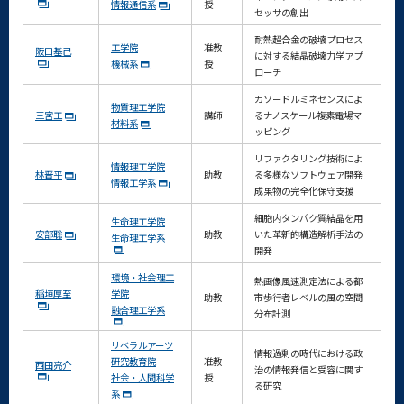
情報通信系
授
セッサの創出
耐熱超合金の破壊プロセス
工学院
准教
阪口基己
に対する結晶破壊力学アプ
機械系
授
ローチ
カソードルミネセンスによ
物質理工学院
三宮工
講師
るナノスケール複素電場マ
材料系
ッピング
リファクタリング技術によ
情報理工学院
林晋平
助教
る多様なソフトウェア開発
情報工学系
成果物の完全化保守支援
細胞内タンパク質結晶を用
生命理工学院
安部聡
助教
いた革新的構造解析手法の
生命理工学系
開発
環境・社会理工
熱画像風速測定法による都
稲垣厚至
学院
助教
市歩行者レベルの風の空間
融合理工学系
分布計測
リベラルアーツ
情報過剰の時代における政
研究教育院
准教
西田亮介
治の情報発信と受容に関す
社会・人間科学
授
る研究
系