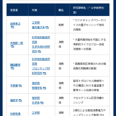
研究課題名（ * は学長特別
受賞者
所属
職名
賞）
* ワイドギャップパワーデバ
工学院
岩﨑孝之
助教
イスの量子センシング技術
電気電子系
の開発
科学技術創成研
* 大量核酸供給を可能にする
究院
准教
布施新一郎
革新的マイクロフロー合成
化学生命科学研
授
法開発への挑戦
究所
科学技術創成研
究院
准教
* 高難度反応実現のための複
鎌田慶吾
フロンティア材
授
合酸化物触媒の創製
料研究所
磁性トポロジカル絶縁体ヘ
理学院
准教
平原徹
テロ構造における室温量子
物理学系
授
異常ホール効果の実現
理学院
准教
アロステリズム応答性糖セ
福原学
化学系
授
ンシング
2値化による超低消費電力デ
工学院
准教
中原啓貴
ィープラーニング専用プロ