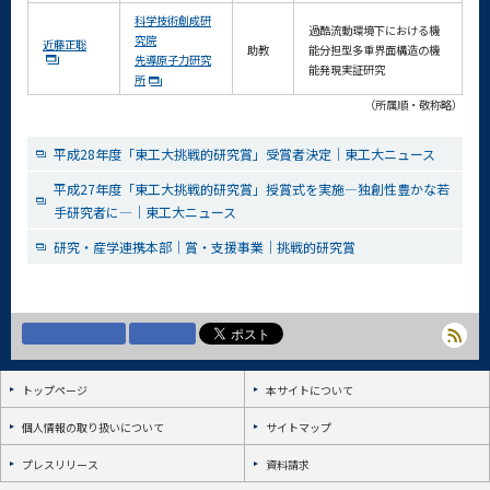
科学技術創成研
過酷流動環境下における機
究院
近藤正聡
助教
能分担型多重界面構造の機
先導原子力研究
能発現実証研究
所
（所属順・敬称略）
平成28年度「東工大挑戦的研究賞」受賞者決定｜東工大ニュース
平成27年度「東工大挑戦的研究賞」授賞式を実施―独創性豊かな若
手研究者に―｜東工大ニュース
研究・産学連携本部｜賞・支援事業｜挑戦的研究賞
トップページ
本サイトについて
個人情報の取り扱いについて
サイトマップ
プレスリリース
資料請求