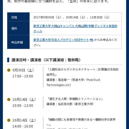
発、制作の最前線に立つ講師を迎え、「生命」の未来に迫ります。
日程
2017年9月30日（土）、10月14日（土）、11月18日（土）
東京工業大学 大岡山キャンパス 大岡山西9号館 ディジタル多目的
場所
ホール
東京工業大学 社会人アカデミーWEBサイト
からお申込みくだ
申込詳細
さい。
講演日時・講演者（以下講演順：敬称略）
「人間社会からデジタルネイチャーへ：計算機の生命的
9月30日（土）
自然化」
17:00 - 19:00
講演者：落合陽一（筑波大学／Pixie Dust
Technologies.inc）
「進化する人類：幹細胞とイノベーション」
10月14日（土）
講演者：仙石慎太郎（東京工業大学）
10:00 - 12:00
「細胞の顔にも多様性や表情がある～糖鎖科学の世界
10月14日（土）
～」
14:00 - 16:00