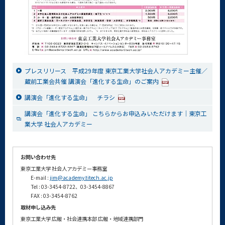
プレスリリース 平成29年度 東京工業大学社会人アカデミー主催／
蔵前工業会共催 講演会「進化する生命」のご案内
講演会「進化する生命」 チラシ
講演会「進化する生命」 こちらからお申込みいただけます｜東京工
業大学 社会人アカデミー
お問い合わせ先
東京工業大学 社会人アカデミー事務室
E-mail :
jim@academy.titech.ac.jp
Tel : 03-3454-8722、03-3454-8867
FAX : 03-3454-8762
取材申し込み先
東京工業大学 広報・社会連携本部 広報・地域連携部門