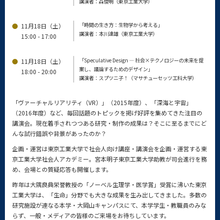
講演者：森俊明（東京工業大学）
「時間の生き方：生物学から考える」
11月18日（土）
講演者：本川達雄（東京工業大学）
15:00 - 17:00
「Speculative Design ― 社会×テクノロジーの未来を提
11月18日（土）
案し、議論するためのデザイン」
18:00 - 20:00
講演者：スプツニ子！（マサチューセッツ工科大学）
「ヴァーチャルリアリティ（VR）」（2015年度）、「深海と宇宙」
（2016年度）など、毎回話題のトピックを掲げ好評を集めてきた注目の
講演会。現在着手されつつある研究・制作の成果は？そこに至るまでにど
んな試行錯誤や背景があったのか？
企画・運営は東京工業大学で社会人向け講座・講演会を企画・運営する東
京工業大学社会人アカデミー。宮本明子東京工業大学助教が司会進行を務
め、会場との質疑応答も開催します。
昨年は大隅良典栄誉教授の「ノーベル生理学・医学賞」受賞に沸いた東京
工業大学は、「生命」分野でも大きな成果を生み出してきました。多数の
研究施設が連なる本学・大岡山キャンパスにて、本学学生・教職員のみな
らず、一般・メディアの皆様のご来場をお待ちしています。