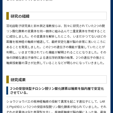
研究の経緯
羽毛田聡子研究員と鈴木崇之准教授らは、別々に研究されていた2つの脱
リン酸化酵素の変異体を同一個体に組み込んで二重変異体を作成すること
に成功しました。その変異体を解析したところ、いまだかつてないほどの
距離を視神経の軸索が縮退して、最終安定化層が脳の非常に浅いところに
あることを発見しました。この2つの遺伝子の機能が重複していたことが
判明し、いままで隠されていた機能が解明されることになりました。その
後の詳細な遺伝子操作による遺伝学的実験の結果、2つの遺伝子の強さと
軸索投射層の深さが比例していることなどが明らかになっていきました。
研究成果
2つの受容体型チロシン脱リン酸化酵素は軸索を脳内層で安定化
させている。
ショウジョウバエの視神経軸索の投射で異常を起こす遺伝子として、LAR
とPtp69Dという2つの受容体型脱リン酸化酵素が知られていました。それ
ぞれの変異体は似た表現型を示し、視神経軸索が脳内層に入った後、最後