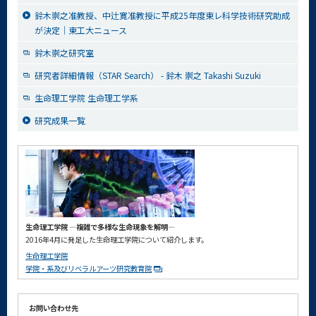
鈴木崇之准教授、中辻寛准教授に平成25年度東レ科学技術研究助成
が決定｜東工大ニュース
鈴木崇之研究室
研究者詳細情報（STAR Search） - 鈴木 崇之 Takashi Suzuki
生命理工学院 生命理工学系
研究成果一覧
生命理工学院 ―複雑で多様な生命現象を解明―
2016年4月に発足した生命理工学院について紹介します。
生命理工学院
学院・系及びリベラルアーツ研究教育院
お問い合わせ先