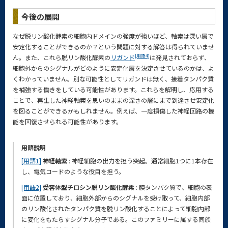
今後の展開
なぜ脱リン酸化酵素の細胞内ドメインの強度が強いほど、軸索は深い層で
安定化することができるのか？という問題に対する解答は得られていませ
[用語4]
ん。また、これら脱リン酸化酵素の
リガンド
は発見されておらず、
細胞外からのシグナルがどのように安定化層を決定させているのかは、よ
くわかっていません。別な可能性としてリガンドは無く、接着タンパク質
を補強する働きをしている可能性があります。これらを解明し、応用する
ことで、再生した神経軸索を思いのままの深さの層にまで到達させ安定化
を図ることができるかもしれません。例えば、一度損傷した神経回路の機
能を回復させられる可能性があります。
用語説明
[用語1]
神経軸索
: 神経細胞の出力を担う突起。通常細胞1つに1本存在
し、電気コードのような役目を担う。
[用語2]
受容体型チロシン脱リン酸化酵素
: 膜タンパク質で、細胞の表
面に位置しており、細胞外部からのシグナルを受け取って、細胞内部
のリン酸化されたタンパク質を脱リン酸化することによって細胞内部
に変化をもたらすシグナル分子である。このファミリーに属する同族