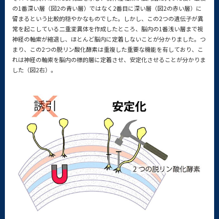
の1番深い層（図2の青い層）ではなく2番目に深い層（図2の赤い層）に
留まるという比較的穏やかなものでした。しかし、この2つの遺伝子が異
常を起こしている二重変異体を作成したところ、脳内の1番浅い層まで視
神経の軸索が縮退し、ほとんど脳内に定着しないことが分かりました。つ
まり、この2つの脱リン酸化酵素は重複した重要な機能を有しており、こ
れは神経の軸索を脳内の標的層に定着させ、安定化させることが分かりま
した（図2右）。