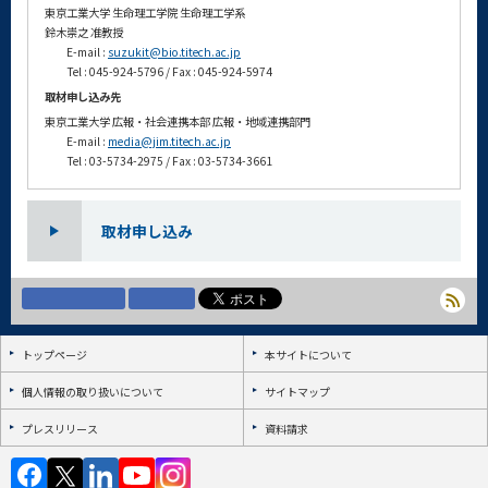
東京工業大学 生命理工学院 生命理工学系
鈴木崇之 准教授
E-mail :
suzukit@bio.titech.ac.jp
Tel : 045-924-5796 / Fax : 045-924-5974
取材申し込み先
東京工業大学 広報・社会連携本部 広報・地域連携部門
E-mail :
media@jim.titech.ac.jp
Tel : 03-5734-2975 / Fax : 03-5734-3661
取材申し込み
トップページ
本サイトについて
個人情報の取り扱いについて
サイトマップ
プレスリリース
資料請求