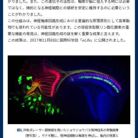
かりました。また、この遺伝子の活性は、軸索が脳に侵入する時には必要
ではなく、標的となる神経細胞との接続を安定に維持するのに必要という
ことがわかりました。
この仕組みは、神経軸索回路形成における普遍的な原理原則として高等動
物でも使われている可能性があります。この受容体型脱リン酸化酵素の重
要な機能の発見は、神経回路形成の謎を解く重要な成果と言えます。
この成果は、2017年11月8日に国際科学誌「
eLife
」に公開されました。
図1.
共焦点レーザー顕微鏡を用いたショウジョウバエ視神経系の実験画像
（野生型）。サナギ期に、視神経細胞は軸索を伸ばし、脳内の視葉と