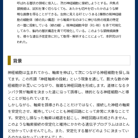
呼ばれる層状の領域に侵入し、次の神経細胞に接続しようとする。共焦点
顕微鏡は、試料を薄く切らなくても、あたかも切片を切ったかのような鮮
明な画像を得ることができる。左側に見えるR7というある1種類の視神経細
胞の細胞体（緑の丸い構造）から軸索が右のほうに伸び右側の視葉の特定
の一層に投射している（緑の線）。視神経細胞全部（R1-R8）を赤で可視化
しており、脳内の層状構造を青で可視化している。このような顕微鏡画像
を、様々な遺伝子改変体に対して取得・解析することによって、本研究は行
われた。
背景
神経細胞は生まれてから、軸索を伸ばして次につながる神経細胞を探し当
てます。この所謂「神経軸索の投射」という現象を通して、膨大な数の神
経細胞がお互いにつながり、複雑な神経回路を形成します。道標となるタ
ンパク質が軸索を決まった道に沿って誘導し、標的となる神経細胞へと導
くことが知られています。
しかしながら、軸索を誘導されることだけではなく、接続した神経の軸索
を安定化させ、維持していくことも神経回路にとって非常に大事なことで
す。安定化し損なった軸索は縮退を起こし、神経回路は形成されません。
このような軸索接続の安定化と維持にかかわる遺伝子プログラムはほとん
ど分かっていませんでした。また、安定化する層がどのように決まってい
るのかも分かっていませんでした。