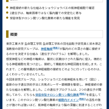
神経接続の新たな仕組みをショウジョウバエの視神経細胞で確認
2遺伝子は、軸索誘導ではなく脳内層での安定化に寄与
受容体型チロシン脱リン酸化酵素の新たな機能を発見
概要
東京工業大学 生命理工学院 生命理工学系の羽毛田聡子研究員と鈴木崇之
[用語1]
准教授の研究グループは、
神経軸索
が脳内のどの深さの層に接続す
るのかを決定する仕組み（遺伝子プログラム）を解明しました。
感覚神経などの神経の軸索は、層状に区画分けされた脳内に侵入、標的と
なる神経細胞を見つけ出し、接続して機能的な神経回路を形成します。こ
れまで、この層特異的な神経細胞の接続をどのように行っているのかは、
よくわかっていませんでした。
今回本研究グループは、ショウジョウバエの視神経系を用いて（図1）、
最新の分子遺伝学的手法と共焦点レーザー顕微鏡を駆使し、神経接続の新
たな仕組みを解明しました。この遺伝子プログラムは、2つの遺伝子が関
[用語2]
係しており、どちらも
受容体型チロシン脱リン酸化酵素
を産生して
[用語3]
います。このチロシン脱リン酸化酵素の
細胞内ドメイン
の活性の強
さが強ければ強いほど、視神経の軸索がより脳の深層に到達することがわ