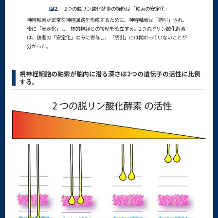
図2.
2つの脱リン酸化酵素の機能は「軸索の安定化」
神経軸索が正常な神経回路を形成するために、神経軸索は「誘引」され、
後に「安定化」し、標的神経との接続を確立する。2つの脱リン酸化酵素
は、後者の「安定化」のみに寄与し、「誘引」には関わっていないことが
分かった。
視神経細胞の軸索が脳内に潜る深さは2つの遺伝子の活性に比例
する。