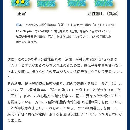
図3.
2つの脱リン酸化酵素の「活性」と軸索安定化層の「深さ」との関係
LARとPtp69Dの2つの脱リン酸化酵素の「活性」を徐々に弱めていくと、
軸索の最終安定化層の「深さ」が徐々に浅くなっていく、という関係性が
明らかになった。
次に、この2つの脱リン酸化酵素の「活性」が軸索を安定化させる層の
「深さ」と関係があるのかを突き止めるために、遺伝子発現量を様々なレ
ベルに調節し、様々な強さの変異が入った遺伝子断片を用いて実験しまし
た。
その結果、視神経細胞の軸索が潜り、脳内で定着する層の「深さ」は、こ
の2つの脱リン酸化酵素の「活性の強さ」に比例することが分かりました
（図3）。また、これら脱リン酸化酵素は、互いに異なった外部シグナル
を認識している一方で、内部の細胞内情報伝達は共通の因子を使っている
ことが示唆されました。これらのことから、2つの相同遺伝子を使って、
脳内の神経回路を安定的に形作る普遍的な遺伝子プログラムが明らかにな
りました。