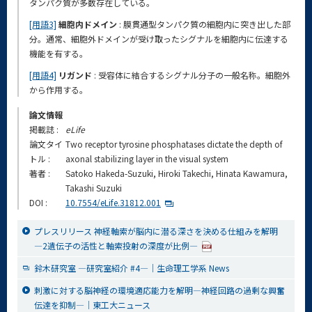
タンパク質が多数存在している。
[用語3]
細胞内ドメイン
: 膜貫通型タンパク質の細胞内に突き出した部
分。通常、細胞外ドメインが受け取ったシグナルを細胞内に伝達する
機能を有する。
[用語4]
リガンド
: 受容体に結合するシグナル分子の一般名称。細胞外
から作用する。
論文情報
掲載誌 :
eLife
論文タイ
Two receptor tyrosine phosphatases dictate the depth of
トル :
axonal stabilizing layer in the visual system
著者 :
Satoko Hakeda-Suzuki, Hiroki Takechi, Hinata Kawamura,
Takashi Suzuki
DOI :
10.7554/eLife.31812.001
プレスリリース 神経軸索が脳内に潜る深さを決める仕組みを解明
―2遺伝子の活性と軸索投射の深度が比例―
鈴木研究室 ―研究室紹介 #4―｜生命理工学系 News
刺激に対する脳神経の環境適応能力を解明―神経回路の過剰な興奮
伝達を抑制―｜東工大ニュース