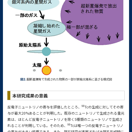
図2.
超新星爆発で生成された物質の一部が原始太陽系に混ざる模式図
本研究成果の意義
98
反電子ニュートリノの寄与を評価したところ、
Tcの生成に対してその寄
与が最大20%あることが判明した。既存のニュートリノで生成される重元
素は、ほとんど反電子ニュートリノを除く5種類のニュートリノで生成さ
98
れることが判明している。そのため、
Tcは唯一つの反電子ニュートリノ
の寄与が大きい核種である。また、隕石研究が進展すれば太陽系形成時に