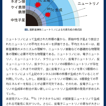
図1.
超新星爆発ニュートリノによる元素生成の模式図
ニュートリノによって生成された核種の量から、原始中性子星より放出さ
れたニュートリノの平均エネルギーを評価できる。平均エネルギーは、超
新星爆発のメカニズムの理解や、ニュートリノ振動などの基礎的な物理現
象の理解に必要不可欠な物理量である。ニュートリノには、電子ニュート
リノ、ミューニュートリノ、タウニュートリノ、反電子ニュートリノ、反
ミューニュートリノ、反タウニュートリノの6種類のニュートリノが存在
している。これまでの研究で、主に反電子ニュートリノを除く5種類のニ
ュートリノによって上記のタンタル180等の核種が生成されていることが
判明していた。しかし、超新星ニュートリノの理解には、6種類全ての平
均エネルギーを知ることが必要不可欠である。そのため、反電子ニュート
リノの生成率の割合が高い新しいニュートリノ生成核種の発見が求められ
ていた。
98
本研究グループは、
Tc（テクネチウム98）が超新星ニュートリノで生成
される可能性に気がついた。さらに、反電子ニュートリノの寄与が大きい