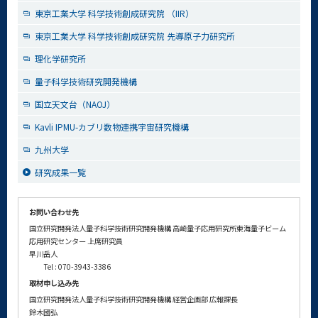
東京工業大学 科学技術創成研究院 （IIR）
東京工業大学 科学技術創成研究院 先導原子力研究所
理化学研究所
量子科学技術研究開発機構
国立天文台（NAOJ）
Kavli IPMU-カブリ数物連携宇宙研究機構
九州大学
研究成果一覧
お問い合わせ先
国立研究開発法人量子科学技術研究開発機構
高崎量子応用研究所東海量子ビーム
応用研究センター 上席研究員
早川岳人
Tel : 070-3943-3386
取材申し込み先
国立研究開発法人量子科学技術研究開発機構
経営企画部 広報課長
鈴木國弘