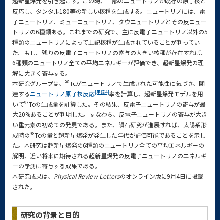
超新星爆発を引き起こす。この時、一部のニュートリノが既存の原子核と
反応し、タンタル180等の新しい核種を生成する。ニュートリノには、電
子ニュートリノ、ミューニュートリノ、タウニュートリノとその反ニュー
トリノの6種類ある。これまでの研究で、主に反電子ニュートリノ以外の5
種類のニュートリノによって上記核種が生成されていることが判ってい
た。もし、残りの反電子ニュートリノの寄与の大きい核種が存在すれば、
6種類のニュートリノ全ての平均エネルギーが評価でき、超新星爆発の理
解に大きく寄与する。
98
本研究グループは、
Tcがニュートリノで生成された可能性に気づき、関
[用語4]
連する
ニュートリノ原子核反応
率を計算し、超新星爆発モデルを用
98
いて
Tcの生成量を計算した。その結果、反電子ニュートリノの寄与が最
大20%あることが判明した。すなわち、反電子ニュートリノの寄与が大き
い重元素の初めての発見である。また、隕石研究が進展すれば、太陽系形
98
成時の
Tcの量と超新星爆発が発生した年代が評価可能であることを示し
た。本研究は超新星爆発の6種類のニュートリノ全ての平均エネルギーの
解明、近い将来に期待される超新星爆発の反電子ニュートリノのエネルギ
ーの予測に寄与する成果である。
本研究成果は、
Physical Review Letters
のオンライン版に9月4日に掲載
された。
研究の背景と目的