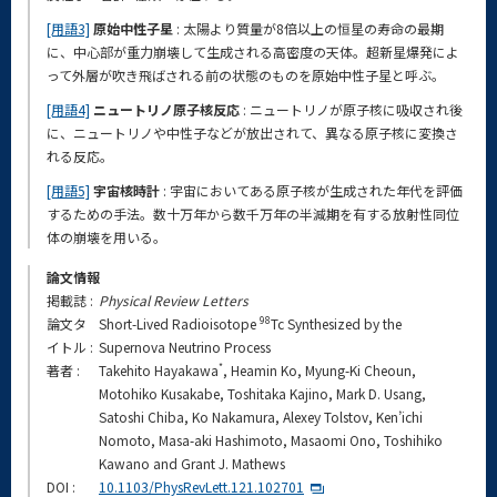
[用語3]
原始中性子星
: 太陽より質量が8倍以上の恒星の寿命の最期
に、中心部が重力崩壊して生成される高密度の天体。超新星爆発によ
って外層が吹き飛ばされる前の状態のものを原始中性子星と呼ぶ。
[用語4]
ニュートリノ原子核反応
: ニュートリノが原子核に吸収され後
に、ニュートリノや中性子などが放出されて、異なる原子核に変換さ
れる反応。
[用語5]
宇宙核時計
: 宇宙においてある原子核が生成された年代を評価
するための手法。数十万年から数千万年の半減期を有する放射性同位
体の崩壊を用いる。
論文情報
掲載誌 :
Physical Review Letters
98
論文タ
Short-Lived Radioisotope
Tc Synthesized by the
イトル :
Supernova Neutrino Process
*
著者 :
Takehito Hayakawa
, Heamin Ko, Myung-Ki Cheoun,
Motohiko Kusakabe, Toshitaka Kajino, Mark D. Usang,
Satoshi Chiba, Ko Nakamura, Alexey Tolstov, Ken’ichi
Nomoto, Masa-aki Hashimoto, Masaomi Ono, Toshihiko
Kawano and Grant J. Mathews
DOI :
10.1103/PhysRevLett.121.102701