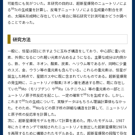
可能性にも気がついた。本研究の目的は、超新星爆発のニュートリノによ
98
る
Tcの生成量を計算し、反電子ニュートリノによる生成量の割合を求
め、太陽系形成時に存在していた場合に隕石研究で計測可能かどうか調べ
ることであった。
研究方法
一般に、恒星は図1に示すように玉ねぎ構造をしており、中心部に重い元
素、外側になるにつれ軽い元素が占めるようになる。主要な成分は内側か
ら、鉄、ケイ素、ネオン、酸素、炭素、ヘリウム等であるが、同時に少量
のスズ、金、ウラン等の重元素も含んでいる。これらの重元素は、恒星が
誕生した時点で、星間ガス中に既に含まれていたものである。超新星爆発
の発生時に、ニュートリノが酸素/ネオン層を通過する際に、既に存在し
98
99
ていた
Mo（モリブデン）や
Ru（ルテニウム）等の重元素の一部とニ
98
ュートリノ原子核反応を起こし、一定の確率で
Tcを生成する。しかし、
98
これまで
Tcの生成について、実験データはもちろん理論計算値もなかっ
98
た。そのため、
Moなどの原子核の詳細な構造を計算して、ニュートリノ
と原子核の反応率を計算した。
次に、超新星爆発モデルを用いて計算を進めた。用いたモデルは、1987
年にカミオカンデで検知されたニュートリノを放出した超新星爆発1987A
を再現するために構築されたモデルある。また、超新星爆発の段階で存在