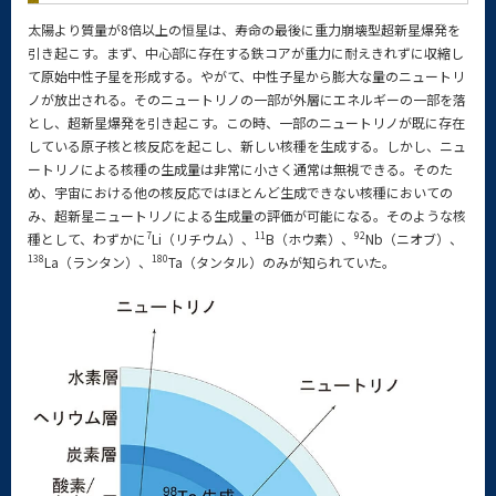
太陽より質量が8倍以上の恒星は、寿命の最後に重力崩壊型超新星爆発を
引き起こす。まず、中心部に存在する鉄コアが重力に耐えきれずに収縮し
て原始中性子星を形成する。やがて、中性子星から膨大な量のニュートリ
ノが放出される。そのニュートリノの一部が外層にエネルギーの一部を落
とし、超新星爆発を引き起こす。この時、一部のニュートリノが既に存在
している原子核と核反応を起こし、新しい核種を生成する。しかし、ニュ
ートリノによる核種の生成量は非常に小さく通常は無視できる。そのた
め、宇宙における他の核反応ではほとんど生成できない核種においての
み、超新星ニュートリノによる生成量の評価が可能になる。そのような核
7
11
92
種として、わずかに
Li（リチウム）、
B（ホウ素）、
Nb（ニオブ）、
138
180
La（ランタン）、
Ta（タンタル）のみが知られていた。