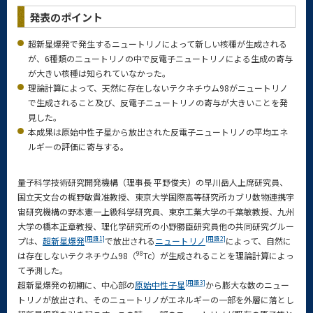
発表のポイント
超新星爆発で発生するニュートリノによって新しい核種が生成される
が、6種類のニュートリノの中で反電子ニュートリノによる生成の寄与
が大きい核種は知られていなかった。
理論計算によって、天然に存在しないテクネチウム98がニュートリノ
で生成されること及び、反電子ニュートリノの寄与が大きいことを発
見した。
本成果は原始中性子星から放出された反電子ニュートリノの平均エネ
ルギーの評価に寄与する。
量子科学技術研究開発機構（理事長 平野俊夫）の早川岳人上席研究員、
国立天文台の梶野敏貴准教授、東京大学国際高等研究所カブリ数物連携宇
宙研究機構の野本憲一上級科学研究員、東京工業大学の千葉敏教授、九州
大学の橋本正章教授、理化学研究所の小野勝臣研究員他の共同研究グルー
[用語1]
[用語2]
プは、
超新星爆発
で放出される
ニュートリノ
によって、自然に
98
は存在しないテクネチウム98（
Tc）が生成されることを理論計算によっ
て予測した。
[用語3]
超新星爆発の初期に、中心部の
原始中性子星
から膨大な数のニュー
トリノが放出され、そのニュートリノがエネルギーの一部を外層に落とし