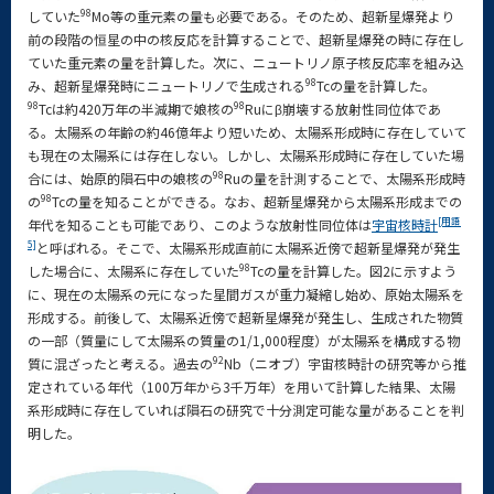
98
していた
Mo等の重元素の量も必要である。そのため、超新星爆発より
前の段階の恒星の中の核反応を計算することで、超新星爆発の時に存在し
ていた重元素の量を計算した。次に、ニュートリノ原子核反応率を組み込
98
み、超新星爆発時にニュートリノで生成される
Tcの量を計算した。
98
98
Tcは約420万年の半減期で娘核の
Ruにβ崩壊する放射性同位体であ
る。太陽系の年齢の約46億年より短いため、太陽系形成時に存在していて
も現在の太陽系には存在しない。しかし、太陽系形成時に存在していた場
98
合には、始原的隕石中の娘核の
Ruの量を計測することで、太陽系形成時
98
の
Tcの量を知ることができる。なお、超新星爆発から太陽系形成までの
[用語
年代を知ることも可能であり、このような放射性同位体は
宇宙核時計
5]
と呼ばれる。そこで、太陽系形成直前に太陽系近傍で超新星爆発が発生
98
した場合に、太陽系に存在していた
Tcの量を計算した。図2に示すよう
に、現在の太陽系の元になった星間ガスが重力凝縮し始め、原始太陽系を
形成する。前後して、太陽系近傍で超新星爆発が発生し、生成された物質
の一部（質量にして太陽系の質量の1/1,000程度）が太陽系を構成する物
92
質に混ざったと考える。過去の
Nb（ニオブ）宇宙核時計の研究等から推
定されている年代（100万年から3千万年）を用いて計算した結果、太陽
系形成時に存在していれば隕石の研究で十分測定可能な量があることを判
明した。