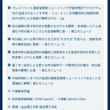
プレスリリース 超新星爆発ニュートリノで宇宙核時計テクネチウム
98が生成されることを予言 ―ニュートリノ天体観測及び始原的隕
石の分析による検証が期待される―
核分裂時の原子核形状を把握するモデルを開発 ―核変換システム高
度化や核分裂メカニズムの全容解明に道―│東工大ニュース
核分裂における原子核のさまざまな“ちぎれ方”を捉える ―放射性物
質の毒性低減に貢献―│東工大ニュース
長寿命核分裂生成物を飛躍的に短寿命化する高速炉技術を利用した
核変換システムを提案│東工大ニュース
重イオン反応による新たな核分裂核データ取得方法を確立―核分裂
現象の解明にも道―│東工大ニュース
宇宙核時計ニオブ92の起源が超新星爆発ニュートリノであることを
理論的に解明│東工大ニュース
千葉敏研究室
研究者詳細情報（STAR Search） - 千葉敏 Satoshi Chiba
環境・社会理工学院 融合理工学系