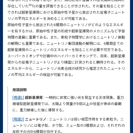
98
存在していた
Tcの量を評価できることが示された。その量を知ることが
できれば超新星爆発における原始中性子星から放出された反電子ニュート
リノの平均エネルギーを決めることが可能である。
原始中性子星から放出された6種類のニュートリノがどのようなエネルギ
ーを有するかは、原始中性子星の形成や超新星爆発のメカニズムなど宇宙
物理の進展に重要である。また、素粒子物理学におけるニュートリノ振動
の解明にも重要である。ニュートリノ集団運動の解明には、6種類全ての
超新星爆発のニュートリノのエネルギーを知ることが必要不可欠である。
スーパーカミオンデや計画中のハイパーカミオカンデで、将来、超新星爆
発からの反電子ニュートリノがより精密に計測されると期待される。その
エネルギーから、ニュートリノ元素合成の研究から推定されたニュートリ
ノの平均エネルギーの検証が可能である。
用語説明
[用語1]
超新星爆発
: 一時的に非常に強い光を発生する天体現象。重力
崩壊型超新星爆発では、太陽より質量が8倍以上の恒星が寿命の最期
に、重力崩壊した後に爆発する。
[用語2]
ニュートリノ
: ニュートリノは弱い相互作用をする素粒子。ニ
ュートリノには電子型、タウ型、ミュー型の3種類および、それぞれの
反粒子の合計6種類が存在する。