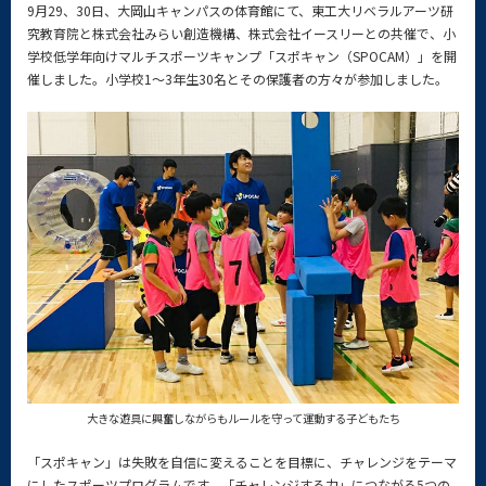
9月29、30日、大岡山キャンパスの体育館にて、東工大リベラルアーツ研
究教育院と株式会社みらい創造機構、株式会社イースリーとの共催で、小
学校低学年向けマルチスポーツキャンプ「スポキャン（SPOCAM）」を開
催しました。小学校1～3年生30名とその保護者の方々が参加しました。
大きな遊具に興奮しながらもルールを守って運動する子どもたち
「スポキャン」は失敗を自信に変えることを目標に、チャレンジをテーマ
にしたスポーツプログラムです。「チャレンジする力」につながる5つの