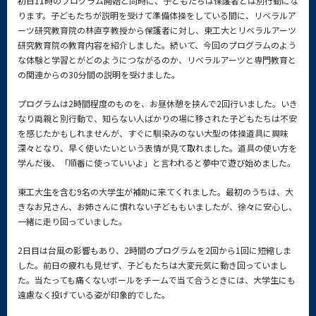
初日11時のプログラム開始と同時に、子どもたちは保護者とは別行動にな
ります。子どもたちが説明を受けて準備体操をしている間に、リベラルア
ーツ研究教育院の林直亨教授から保護者に対し、東工大とリベラルアーツ
研究教育院の教育内容を紹介しました。続いて、今回のプログラムのよう
な体験と学習とがどのようにつながるのか、リベラルアーツと専門教育と
の関連からの30分間の説明を受けました。
プログラムは2時間程度のものを、お昼休憩を挟んで2回行いました。いき
なり両親と別行動で、知らない人ばかりの場に移された子どもたちは不安
を感じたかもしれませんが、すぐに馴染みのない大型の体操道具に興味
深々となり、早く使いたいという表情が見て取れました。道具の使い方を
学んだ後、「順番に使っていいよ」と言われると夢中で遊び始めました。
東工大生を含む9名の大学生が補助に来てくれました。最初のうちは、大
きなお兄さん、お姉さんに慣れない子どももいましたが、徐々に安心し、
一緒に走り回っていました。
2日目は台風の影響もあり、2時間のプログラムを2回から1回に短縮しま
した。前日の疲れも見せず、子どもたちは大変元気に動き回っていまし
た。当たっても痛くないボールをチームで当て合うときには、大学生にも
遠慮なく投げている姿が印象的でした。