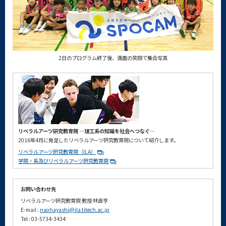
2日のプログラム終了後、満面の笑顔で集合写真
リベラルアーツ研究教育院 ―理工系の知識を社会へつなぐ―
2016年4月に発足したリベラルアーツ研究教育院について紹介します。
リベラルアーツ研究教育院（ILA）
学院・系及びリベラルアーツ研究教育院
お問い合わせ先
リベラルアーツ研究教育院 教授 林直亨
E-mail :
naohayashi@ila.titech.ac.jp
Tel : 03-5734-3434