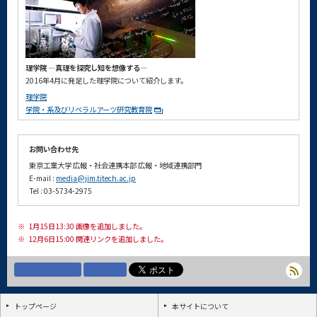
理学院 ―真理を探究し知を想像する―
2016年4月に発足した理学院について紹介します。
理学院
学院・系及びリベラルアーツ研究教育院
お問い合わせ先
東京工業大学 広報・社会連携本部 広報・地域連携部門
E-mail :
media@jim.titech.ac.jp
Tel : 03-5734-2975
※
1月15日13:30 画像を追加しました。
※
12月6日15:00 関連リンクを追加しました。
トップページ
本サイトについて