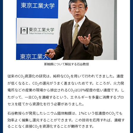
新触媒について解説する石谷教授
従来のCO
資源化の研究は、純粋なCO
を用いて行われてきました。濃度
2
2
が低くなると、CO
の還元がうまく進まないためです。ところが、火力発
2
電所などの産業の現場から排出されるCO
は10%程度の低い濃度です。し
2
たがって、一旦CO
を濃縮するという、エネルギーを多量に消費するプロ
2
セスを経てから資源化を行う必要がありました。
石谷教授らが発見したレニウム錯体触媒は、1%という低濃度のCO
でも
2
効率よく捕集し還元することができます。この技術を応用すれば、濃縮す
ることなく直接CO
を資源化することが期待できます。
2