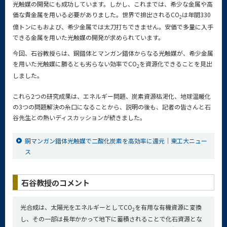
光触媒の開発にも成功しています。しかし、これまでは、希少な金属や高
価な貴金属を用いる必要がありました。世界で排出されるCO
は年間330
2
億トンにもおよび、希少金属では太刀打ちできません。安価で多量に入手
できる金属を用いた光触媒の開発が求められています。
今回、石谷教授らは、銅錯体とマンガン錯体からなる光触媒が、希少金属
を用いた光触媒に勝るとも劣らない効率でCO
を資源化できることを見出
2
しました。
これら2つの研究成果は、エネルギー問題、炭素資源枯渇化、地球温暖化
の3つの問題解決の糸口になることから、説明の後も、記者の皆さんと石
谷先生との熱いディスカッションが続きました。
銅マンガン錯体光触媒で二酸化炭素を高効率に還元｜東工大ニュー
ス
石谷教授のコメント
光合成は、太陽光をエネルギーとしてCO
を有用な有機資源に変換
2
し、その一部は長年かかって地下に蓄積されることで化石資源とな