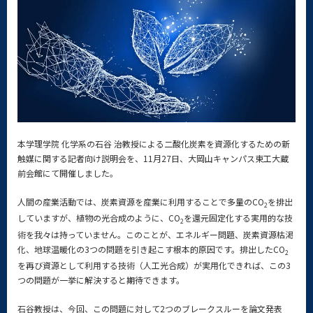
本学理学院 化学系の石谷 治教授による二酸化炭素を資源化するための新
触媒に関する記者向け説明会を、11月27日、大岡山キャンパス東工大蔵
前会館にて開催しました。
人間の産業活動では、炭素資源を産業に利用することで多量のCO
を排出
2
していますが、植物の光合成のように、CO
を還元固定化する実用的な技
2
術を我々は持っていません。このことが、エネルギー問題、炭素資源枯渇
化、地球温暖化の3つの問題を引き起こす根本的原因です。排出したCO
2
を再び資源として利用する技術（人工光合成）が実用化できれば、この3
つの問題が一挙に解決すると期待できます。
石谷教授は、今回、この問題に対して2つのブレークスルーを論文発表