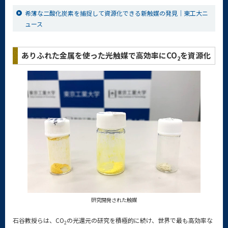
希薄な二酸化炭素を捕捉して資源化できる新触媒の発見｜東工大ニ
ュース
ありふれた金属を使った光触媒で高効率にCO
を資源化
2
研究開発された触媒
石谷教授らは、CO
の光還元の研究を積極的に続け、世界で最も高効率な
2